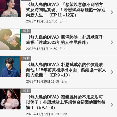
《無人島的DIVA》「願望以意想不到的方
式及時間點實現」！朴恩斌與蔡鍾協一家迎
向新人生！（EP.11 –12完）
2023年12月5日 17:56
Erin
韓劇
《無人島的DIVA》圓滿終映：朴恩斌直呼
幸福「達成2023年的人生里程碑」
2023年12月4日 14:50
Erin
韓劇
《無人島的DIVA》朴恩斌成名的代價是放
棄他！15年前真相浮出水面，蔡鍾協一家人
陷入危機！（EP.9 –10）
2023年11月29日 11:58
Erin
韓劇
《無人島的DIVA》蔡鍾協終於不用忍耐可
以笑了！朴恩斌站上夢想舞台卻因他而秒後
悔！（EP.7 –8）
2023年11月22日 09:23
Erin