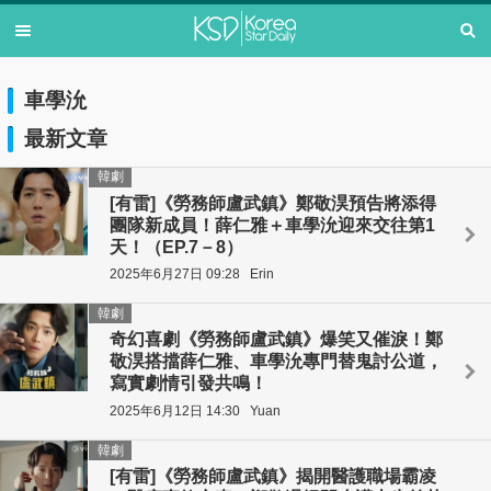
車學沇
最新文章
韓劇
[有雷]《勞務師盧武鎮》鄭敬淏預告將添得
團隊新成員！薛仁雅＋車學沇迎來交往第1
天！（EP.7－8）
2025年6月27日 09:28
Erin
韓劇
奇幻喜劇《勞務師盧武鎮》爆笑又催淚！鄭
敬淏搭擋薛仁雅、車學沇專門替鬼討公道，
寫實劇情引發共鳴！
2025年6月12日 14:30
Yuan
韓劇
[有雷]《勞務師盧武鎮》揭開醫護職場霸凌