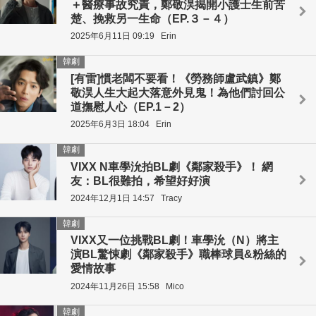
＋醫療事故究責，鄭敬淏揭開小護士生前苦
楚、挽救另一生命（EP.３－４）
2025年6月11日 09:19
Erin
韓劇
[有雷]慣老闆不要看！《勞務師盧武鎮》鄭
敬淏人生大起大落意外見鬼！為他們討回公
道撫慰人心（EP.1－2）
2025年6月3日 18:04
Erin
韓劇
VIXX N車學沇拍BL劇《鄰家殺手》！ 網
友：BL很難拍，希望好好演
2024年12月1日 14:57
Tracy
韓劇
VIXX又一位挑戰BL劇！車學沇（N）將主
演BL驚悚劇《鄰家殺手》職棒球員&粉絲的
愛情故事
2024年11月26日 15:58
Mico
韓劇