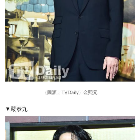
（圖源：TVDaily）金熙元
▼嚴泰九