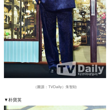
（圖源：TVDaily）朱智勛
▼朴寶英