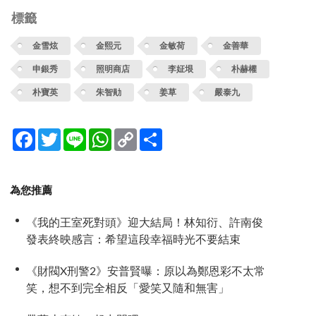
標籤
金雪炫
金熙元
金敏荷
金善華
申銀秀
照明商店
李姃垠
朴赫權
朴寶英
朱智勛
姜草
嚴泰九
Facebook
Twitter
Line
WhatsApp
Copy
分
Link
享
為您推薦
《我的王室死對頭》迎大結局！林知衍、許南俊
發表終映感言：希望這段幸福時光不要結束
《財閥X刑警2》安普賢曝：原以為鄭恩彩不太常
笑，想不到完全相反「愛笑又隨和無害」