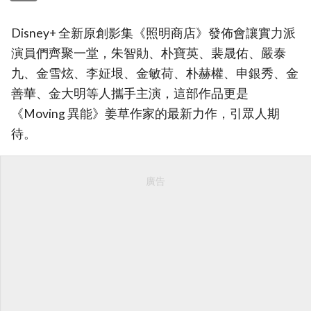
Disney+ 全新原創影集《照明商店》發佈會讓實力派
演員們齊聚一堂，朱智勛、朴寶英、裴晟佑、嚴泰
九、金雪炫、李姃垠、金敏荷、朴赫權、申銀秀、金
善華、金大明等人攜手主演，這部作品更是
《Moving 異能》姜草作家的最新力作，引眾人期
待。
廣告