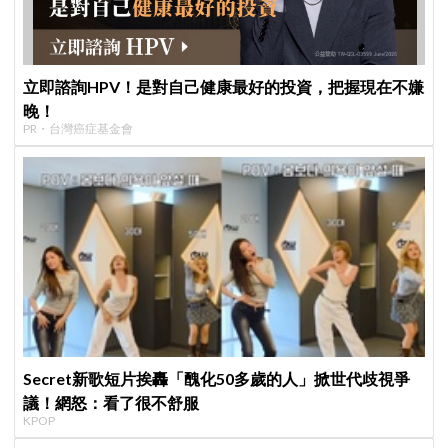
立即諮詢HPV！是對自己健康最好的投資，把握現在不嫌
晚！
PR・台灣癌症基金會
Secret新歌短片挨轟「醜化50多歲的人」掀世代歧視爭
議！網怒：看了很不舒服
KPOP