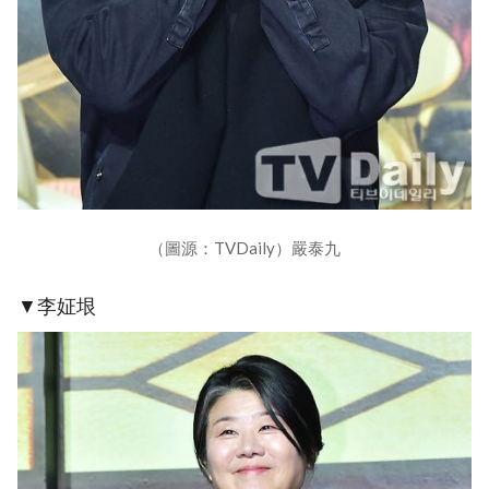
（圖源：TVDaily）嚴泰九
▼李姃垠