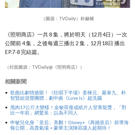
（圖源：TVDaily）朴赫權
《照明商店》一共 8 集，將於明天（12月4日）一次
公開前 4 集，之後每週三播出 2 集，12月18日 播出
EP.7-8 完結篇。
（封面圖源：TVDaily@《照明商店》）
相關新聞
歌曲比劇情搶眼！《狂唱下半場》姜棟元、嚴泰九、朴
智賢組混聲團體，劇中曲《Love Is》超洗腦
甩肉17公斤大變樣！金敏荷瘦成紙片人登青龍獎，「對
比一年前」網驚呆：以為不同人
申敏兒化身「皇后」美翻！Disney+《再婚皇后》前導海
報公開，高貴氣場＋豪華主演陣容讓人超期待！