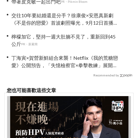
帶著皮克敏一起出門吧
PR・Pikmin Bloom
交往10年要結婚還是分手？徐康俊×安恩真新劇
《不是你的戀愛》首波劇照曝光，9月12日首播引
期待
檸檬加它，堅持一週大肚腩不見了，重新回到45
公斤
PR・新素簡
丁海寅×賀營新鮮組合來襲！Netflix《我的荒糖戀
愛》公開預告，「失憶檢察官×拳擊教練」展開荒
唐又心動的同居戀愛
Recommended by
您也可能喜歡這些文章