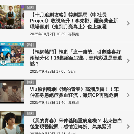
韓劇
【十月追劇攻略】韓劇黑馬《申社長
Project》收視急升！李先彬、羅美蘭全新
職場喜劇《走到月亮為止》也上線囉
2025年10月2日 10:39
專欄組
韓劇
【韓網熱門】韓劇「這一趨勢」引劇迷喜好
兩極分化！16集縮至12集，更精彩還是更遺
憾？
2025年9月28日 17:05
Sani
韓劇
Viu原創韓劇《我的青春》高潮反轉！！宋
仲基身患絕症鼻血狂流，海妍CP再臨危機
2025年9月23日 11:46
專欄組
韓劇
《我的青春》宋仲基陷重病危機？ 花束告白
後驚現醫院照，感情迎轉折、氣氛緊張