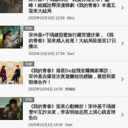
峰！細膩詮釋浪漫韓劇《我的青春》本週五
迎來大結局
2025年10月16日 12:00
Mico
韓劇
宋仲基×千瑀嬉甜蜜旅行藏苦澀伏筆，《我
的青春》迎來感人收尾！大結局延後至17日
播出
2025年10月10日 17:59
Sani
韓劇
《我的青春》港星Do姐飛首爾獨家專訪：
宋仲基自爆首次夜遊蘭桂坊經驗，最想和梁
朝偉合作！
2025年10月6日 16:35
專欄組
韓劇
《我的青春》迎來心動轉折！宋仲基千瑀嬉
雪中互許未來，李宙明徐志焄上演心跳直球
告白
2025年10月3日 16:30
Sani