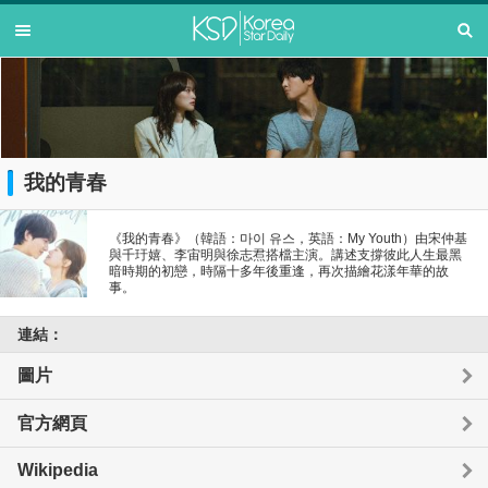
我的青春
《我的青春》（韓語：마이 유스，英語：My Youth）由宋仲基
與千玗嬉、李宙明與徐志焄搭檔主演。講述支撐彼此人生最黑
暗時期的初戀，時隔十多年後重逢，再次描繪花漾年華的故
事。
連結：
圖片
官方網頁
Wikipedia