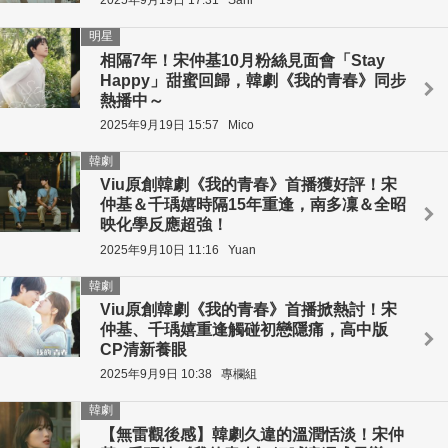
2025年9月19日 17:31
Sani
明星
相隔7年！宋仲基10月粉絲見面會「Stay
Happy」甜蜜回歸，韓劇《我的青春》同步
熱播中～
2025年9月19日 15:57
Mico
韓劇
Viu原創韓劇《我的青春》首播獲好評！宋
仲基＆千瑀嬉時隔15年重逢，南多凜＆全昭
映化學反應超強！
2025年9月10日 11:16
Yuan
韓劇
Viu原創韓劇《我的青春》首播掀熱討！宋
仲基、千瑀嬉重逢觸碰初戀隱痛，高中版
CP清新養眼
2025年9月9日 10:38
專欄組
韓劇
【無雷觀後感】韓劇久違的溫潤恬淡！宋仲