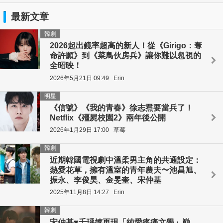
最新文章
韓劇
2026起出鏡率超高的新人！從《Girigo：奪
命許願》到《菜鳥伙房兵》讓你難以忽視的
全昭映！
2026年5月21日 09:49
Erin
明星
《信號》《我的青春》徐志焄要當兵了！
Netflix《殭屍校園2》兩年後公開
2026年1月29日 17:00
草莓
韓劇
近期韓國電視劇中溫柔男主角的共通設定：
熱愛花草，擁有溫室的青年農夫〜池昌旭、
振永、李俊昊、金旻奎、宋仲基
2025年11月8日 14:27
Erin
韓劇
宋仲基♥千瑀嬉再現「純愛疼痛文學」巔