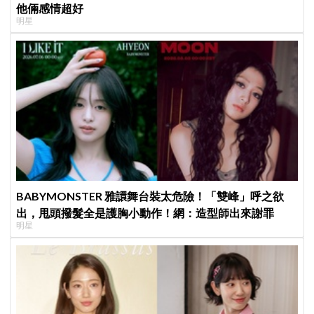
他倆感情超好
明星
BABYMONSTER 雅譞舞台裝太危險！「雙峰」呼之欲
出，甩頭撥髮全是護胸小動作！網：造型師出來謝罪
明星