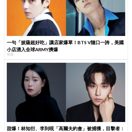
一句「披薩超好吃」讓店家爆單！BTS V隨口一誇，美國
小店湧入全球ARMY擠爆
明星
甜爆！林知衍、李到晛「高爾夫約會」被捕獲，目擊者：