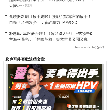
天變...
PR・新素簡
孔曉振新劇《殺手媽咪》挑戰沉默寡言的殺手！
自曝「台詞超少」：背詞壓力小很多XD
朴恩斌×車銀優合體！《超能路人甲》正式預告&
主海報曝光，「怪咖英雄」拯救世界又鬧又瘋
Recommended by
您也可能喜歡這些文章