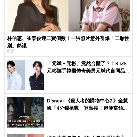
朴信惠、崔泰俊迎二寶倒數！一張照片意外引爆「二胎性
別」熱議
明星
「元斌＋元彬」竟然合體了？！RIIZE
元彬攜手韓國傳奇美男元斌代言同品
牌，韓網瘋喊：兩個帥哥來了！
Disney+《殺人者的購物中心2 》金慧
峻「4分鐘槍戰」登熱搜！但便當領不
完兩大主角全掛了⋯