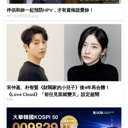
伴侶和妳一起預防HPV，才有資格說愛妳！
PR・台灣癌症基金會
宋仲基、朴智賢《財閥家的小兒子》後4年再合體！
《Love Cloud》「前任見面就變天」設定超鬧
韓劇