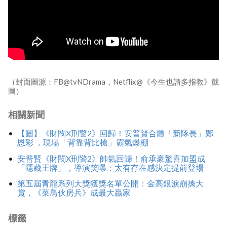
（封面圖源：FB@tvNDrama，Netflix@《今生也請多指教》截
圖）
相關新聞
【圖】《財閥X刑警2》回歸！安普賢合體「新隊長」鄭
恩彩 ，現場「背靠背比槍」霸氣爆棚
安普賢《財閥X刑警2》帥氣回歸！俞承豪驚喜加盟成
「隱藏王牌」，導演笑曝：太有存在感決定提前登場
第五屆青龍系列大獎獲獎名單公開：金高銀淚崩擒大
賞，《菜鳥伙房兵》成最大贏家
標籤