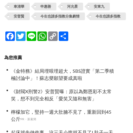
車清華
申惠善
河允景
安東九
安普賢
今生也請多指教分集劇情
今生也請多指教
Facebook
Twitter
Line
WhatsApp
Copy
分
Link
享
為您推薦
《金特務》結局埋哏埋超大，SBS證實「第二季積
極討論中」！蘇志燮願望要成真啦
《財閥X刑警2》安普賢曝：原以為鄭恩彩不太常
笑，想不到完全相反「愛笑又隨和無害」
檸檬加它，堅持一週大肚腩不見了，重新回到45
公斤
PR・新素簡
起床就先做件事，沒三天小腹就不見了! 肚子一天