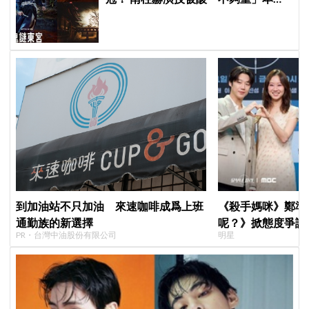
親回：刻意為之
到加油站不只加油 來速咖啡成爲上班
《殺手媽咪》鄭準
通勤族的新選擇
呢？》掀態度爭議
PR・台灣中油股份有限公司
明星
真的吐了」心疼喊