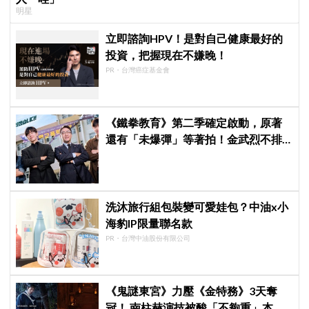
明星
立即諮詢HPV！是對自己健康最好的
投資，把握現在不嫌晚！
PR・台灣癌症基金會
《鐵拳教育》第二季確定啟動，原著
還有「未爆彈」等著拍！金武烈不排
除「打更大」
洗沐旅行組包裝變可愛娃包？中油x小
海豹IP限量聯名款
PR・台灣中油股份有限公司
《鬼謎東宮》力壓《金特務》3天奪
冠！ 南柱赫演技被酸「不夠重」本人