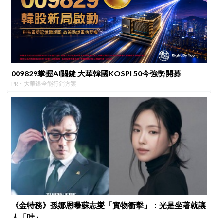
009829掌握AI關鍵 大華韓國KOSPI 50今強勢開募
PR・大華銀全能行銷方案
《金特務》孫娜恩曝蘇志燮「實物衝擊」：光是坐著就讓
人「哇」