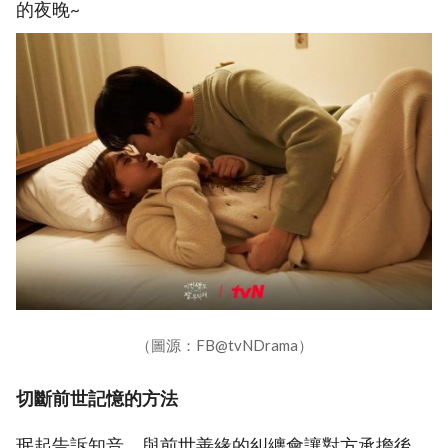
的夜晚~
（圖源：FB@tvNDrama）
切斷前世記憶的方法
珉起告訴知音，與前世善緣的糾纏會讓對方承擔後