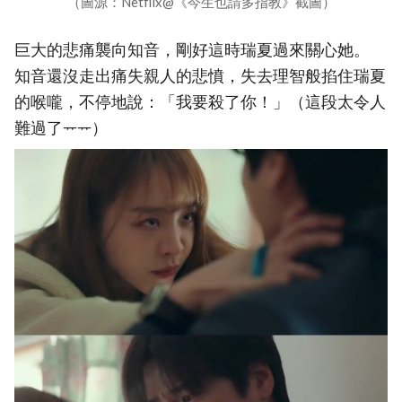
（圖源：Netflix@《今生也請多指教》截圖）
巨大的悲痛襲向知音，剛好這時瑞夏過來關心她。
知音還沒走出痛失親人的悲憤，失去理智般掐住瑞夏
的喉嚨，不停地說：「我要殺了你！」（這段太令人
難過了ᅲᅲ）