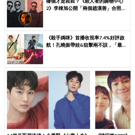
哪個才是叔叔？《殺人者的購物中心
2》李棟旭公開「兩個趙漢善」合照，
全網傻眼：根本分不出來！
《殺手媽咪》首播收視率7.4%好評啟
航！孔曉振帶娃&狙擊兩不誤，「最狂
雙重生活」與老公明追暗躲