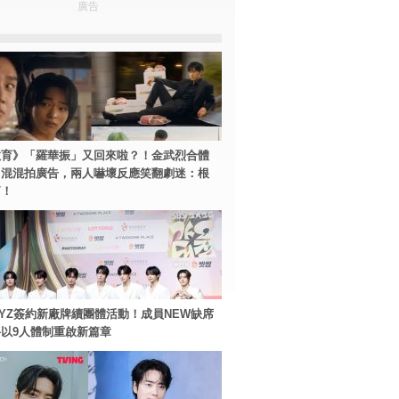
廣告
教育》「羅華振」又回來啦？！金武烈合體
中混混拍廣告，兩人嚇壞反應笑翻劇迷：根
篇！
BOYZ簽約新廠牌續團體活動！成員NEW缺席
以9人體制重啟新篇章