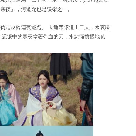
媛和她是名為「雪」與「水」的姐妹，姜珉起是祭
「寒夜」，河道允也是護衛之一。
偷走巫鈴連夜逃跑。 天運帶隊追上二人，水哀嚎
 記憶中的寒夜拿著帶血的刀，水悲痛憤恨地喊