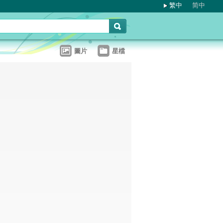
繁中
简中
圖片
星檔