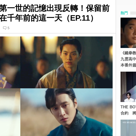
第一世的記憶出現反轉！保留前
熱門
千年前的這一天（EP.11）
5
《鐵拳
九雲高
本番外
THE 
合約 將