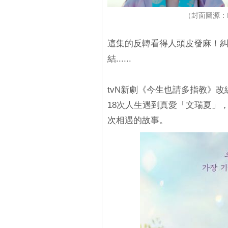
（封面圖源：N
這集的反轉看得人頭皮發麻！糾
結......
tvN新劇《今生也請多指教》
18次人生遇到真愛「文瑞夏」
次相遇的故事。