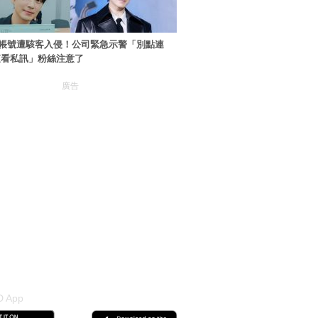
帳號遭駭客入侵！公司緊急示警「別點連
查看私訊」粉絲注意了
廣告
 App