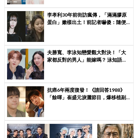
李孝利30年前街訪瘋傳，「滿滿膠原
蛋白」嫩樣出土！前記者嚇傻：隨便
選到傳奇
夫勝寬、李泳知戀愛觀大對決！「大
家都反對的男人」能嫁嗎？ 泳知語出
驚人讓網全急了：千萬要小心
抗癌6年兩度復發！《請回答1988》
「餘暉」崔盛元淚灑節目，爆移植副
作用：指甲龜裂、呼吸喘