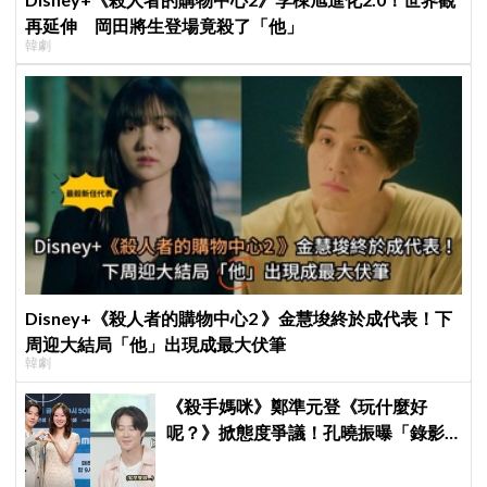
再延伸 岡田將生登場竟殺了「他」
韓劇
Disney+《殺人者的購物中心2 》金慧埈終於成代表！下
周迎大結局「他」出現成最大伏筆
韓劇
《殺手媽咪》鄭準元登《玩什麼好
呢？》掀態度爭議！孔曉振曝「錄影
後真的吐了」心疼喊：沒能救你