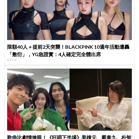
限額40人＋提前2天突襲！BLACKPINK 10週年活動遭轟
「敷衍」，YG急證實：4人確定完全體出席
KPOP
歌曲比劇情搶眼！《狂唱下半場》姜棟元、嚴泰九、朴智