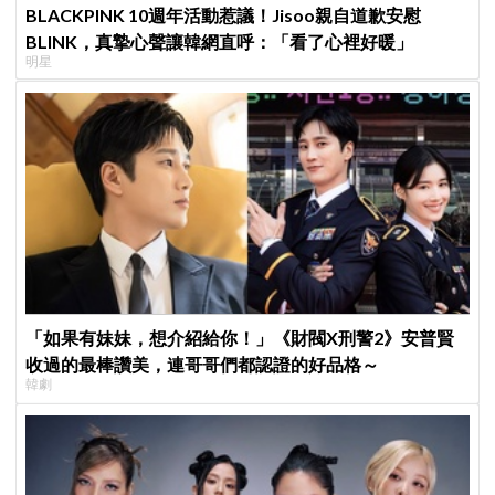
BLACKPINK 10週年活動惹議！Jisoo親自道歉安慰
BLINK，真摯心聲讓韓網直呼：「看了心裡好暖」
明星
「如果有妹妹，想介紹給你！」《財閥X刑警2》安普賢
收過的最棒讚美，連哥哥們都認證的好品格～
韓劇