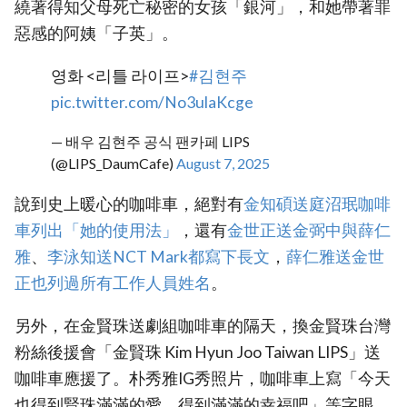
繞著得知父母死亡秘密的女孩「銀河」，和她帶著罪
惡感的阿姨「子英」。
영화 <리틀 라이프>
#김현주
pic.twitter.com/No3ulaKcge
— 배우 김현주 공식 팬카페 LIPS
(@LIPS_DaumCafe)
August 7, 2025
說到史上暖心的咖啡車，絕對有
‎金知碩送庭沼珉咖啡
車列出「她的使用法」‎
，還有
‎金世正送金弼中與薛仁
雅
、
‎李泳知送NCT Mark都寫下長文‎
，
薛仁雅送金世
正也列過所有工作人員姓名
。
另外，在金賢珠送劇組咖啡車的隔天，換金賢珠台灣
粉絲後援會「金賢珠 Kim Hyun Joo Taiwan LIPS」送
咖啡車應援了。朴秀雅IG秀照片，咖啡車上寫「今天
也得到賢珠滿滿的愛，得到滿滿的幸福吧」等字眼，