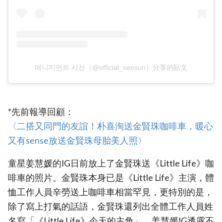
매니지먼트 시선（@official_seesun）分享的貼文
*先前報導回顧：
〈二搭又同門的友誼！朴喜洵送金賢珠咖啡車，暖心
又有sense放送金賢珠母胎美人照〉‎
童星姜慧媛的IG日前放上了金賢珠送《Little Life》咖
啡車的照片。金賢珠本身已是《Little Life》主演，體
恤工作人員辛勞送上咖啡車相當罕見，更特別的是，
除了寫上打氣的話語，金賢珠還列出全體工作人員姓
名寫「《Little Life》今天的主角」。姜慧媛IG透露不