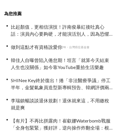
為您推薦
比起顏值，更相信演技！許南俊暴紅後吐真心
話：演員內心要夠硬，才能演活別人，因為恐懼
讓我更專注
做到這點才有資格說愛你
PR・台灣癌症基金會
韓佳人自曝曾陷入倦怠期！坦言「就算今天結束
人生也沒關係」如今靠YouTube重拾生活樂趣
SHINee Key終於復出！捲「非法醫療爭議」停工
半年，金髮氣象員造型新專輯預告、韓網評價兩
極
李瑞鎮暢談談退休規劃！退休就來這，不用繳稅
就是爽
【有片】不再比拼露肉！崔叡娜Waterbomb戰服
「全身包緊緊」獲好評，逆向操作炸翻全場：根