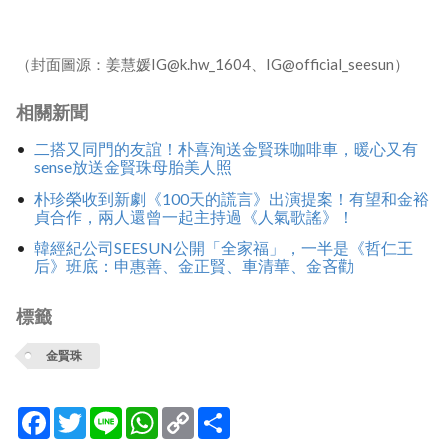
（封面圖源：姜慧媛IG@k.hw_1604、IG@official_seesun）
相關新聞
二搭又同門的友誼！朴喜洵送金賢珠咖啡車，暖心又有
sense放送金賢珠母胎美人照
朴珍榮收到新劇《100天的謊言》出演提案！有望和金裕
貞合作，兩人還曾一起主持過《人氣歌謠》！
韓經紀公司SEESUN公開「全家福」，一半是《哲仁王
后》班底：申惠善、金正賢、車清華、金吝勸
標籤
金賢珠
Facebook
Twitter
Line
WhatsApp
Copy
分
Link
享