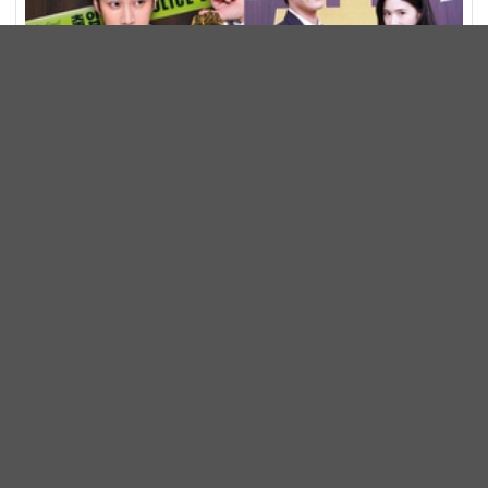
安普賢《財閥X刑警2》霸氣回歸！豪砸資金、動作戲全
面升級 放話：這次要超越第一季
韓劇