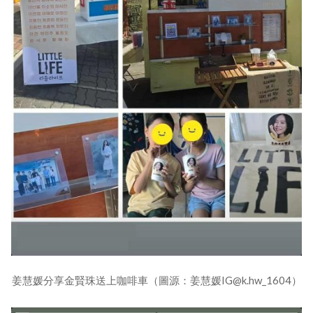
姜慧媛分享金賢珠送上咖啡車（圖源：姜慧媛IG@k.hw_1604）