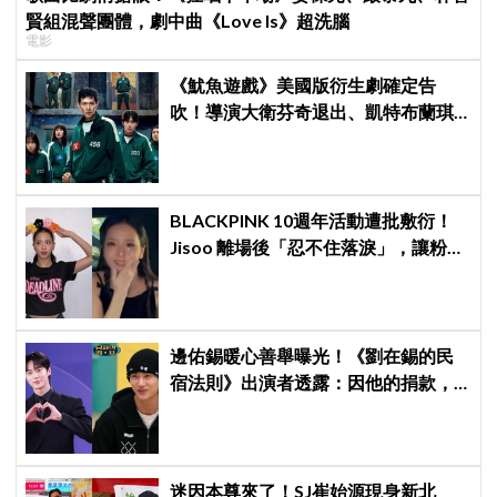
賢組混聲團體，劇中曲《Love Is》超洗腦
電影
《魷魚遊戲》美國版衍生劇確定告
吹！導演大衛芬奇退出、凱特布蘭琪
出演傳聞也破局
BLACKPINK 10週年活動遭批敷衍！
Jisoo 離場後「忍不住落淚」，讓粉絲
看了好心疼
邊佑錫暖心善舉曝光！《劉在錫的民
宿法則》出演者透露：因他的捐款，
兒童患者順利完成治療
迷因本尊來了！SJ崔始源現身新北