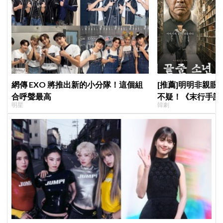
網傳 EXO 將推出新的小分隊！這個組
[推薦]明明非親
合呼聲最高
不疑！《末行手記
明星
韓劇
花讓老師崔岷植一