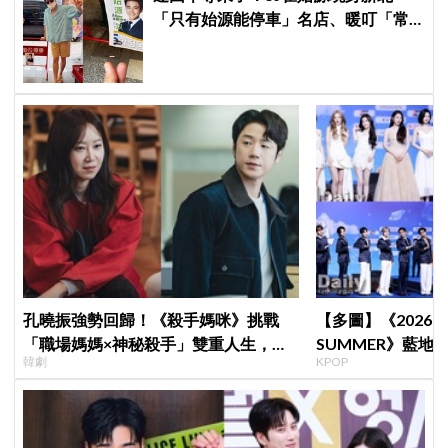
「只有始源能停車」名店、暖叮「常
幫我換照片」，店家尖叫合照網笑
翻：這輩子不能脫粉了
孔曉振強勢回歸！《殺手媽咪》挑戰
【多圖】《2026 S
「職場媽媽×神秘殺手」雙重人生，與
SUMMER》藍地毯
韓劇
KPOP
鄭準元展開反差夫妻線
Velvet、Stray K
等愛豆登場