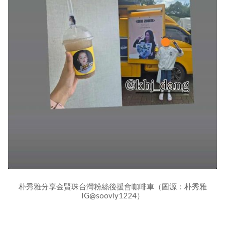
朴秀雅分享金賢珠台灣粉絲後援會咖啡車（圖源：朴秀雅
IG@soovly1224）