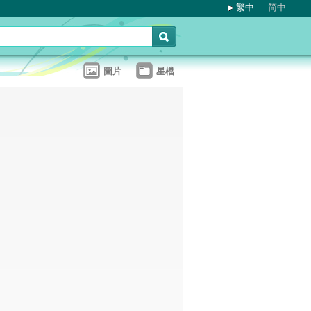
繁中
简中
圖片
星檔