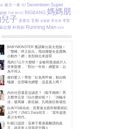
Seventeen
Super
兩天一夜
IU
UE
媽媽朋
BIGBANG
趙權
THE BOYZ
的兒子
玄彬
姜素拉
李聖
李光洙
金素妍
Running Man
蘇志燮
朴寶劍
EXO
BABYMONSTER 雅譞舞台裝太危險！
「雙峰」呼之欲出，甩頭撥髮全是護胸
小動作！網：造型師出來謝罪
甩肉17公斤大變樣！金敏荷瘦成紙片人
登青龍獎，「對比一年前」網驚呆：以
為不同人
瘦到驚人！秀智「紅色馬甲裙」勒出螞
蟻腰，近照曝光網驚：這是真人嗎？
內向社恐還是沒誠意？《殺手媽咪》男
主鄭準元登《玩什麼好呢？》「消極冷
淡」被罵爆，劉在錫、孔曉振狂救場也
不動
以為YG很自由，其實連去廁所都要經紀
人許可！2NE1 Dara坦言：「當年超羨
慕少女時代」
IU親口認證：這輩子看過最離譜的謠
言，就是有人說我是中國人