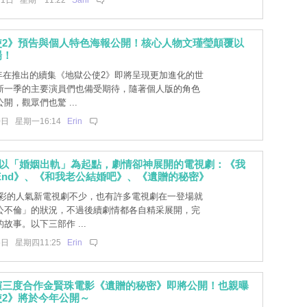
21日 星期一11:22
Sani
使2》預告與個人特色海報公開！核心人物文瑾瑩顛覆以
場！
年在推出的續集《地獄公使2》即將呈現更加進化的世
新一季的主要演員們也備受期待，隨著個人版的角色
開，觀眾們也驚 ...
0日 星期一16:14
Erin
期以「婚姻出軌」為起點，劇情卻神展開的電視劇：《我
y End》、《和我老公結婚吧》、《遺贈的秘密》
彩的人氣新電視劇不少，也有許多電視劇在一登場就
公不倫」的狀況，不過後續劇情都各自精采展開，完
故事。以下三部作 ...
5日 星期四11:25
Erin
演三度合作金賢珠電影《遺贈的秘密》即將公開！也親曝
2》將於今年公開～