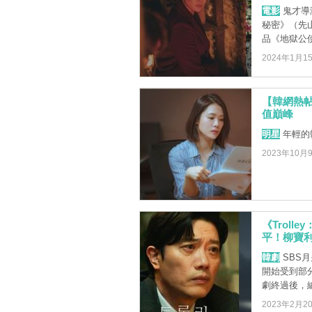
電影
鬼才導演
秘密》（先
品《地獄公使2
2024年1月1
【韓網熱
值巔峰
明星
年輕的
2023年10月
《Trol
平！柳寶
韓劇
SBS月
開始受到部
劇終過後，編劇
2023年2月2