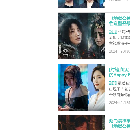
2024年10月
《地獄公
往造型登
韓劇
相隔3
界觀，就連
主視覺海報公
2024年9月3
[討論]近
的Happ
韓劇
最近精
出現了「老
全沒有類似的
2024年1月2
延尚昊導
《地獄公使