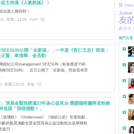
一起主持過《人氣歌謠》！
賢
CNBL
組合讓人期待耶！
Junior
友
9日 星期二13:26
Yuan
經
D.O.
熱門文章
SEESUN公開「全家福」，一半是《哲仁王后》班底：
金正賢、車清華、金吝勸
經紀公司management SEESUN（前身應是YNK
簡稱SEESUN），近日公開了「全家福」照並宣布官
.
日 星期三20:35
草莓
」演員金賢珠睽違23年為公益來台 應援咖啡廳與老粉敘
小時並說「我很感動！」
帶
玻璃鞋》《Undercover》《地獄公使》等電視劇，
年齡的氣質凍齡女星金賢珠為公益活動抵台並舉辦粉
23 ...