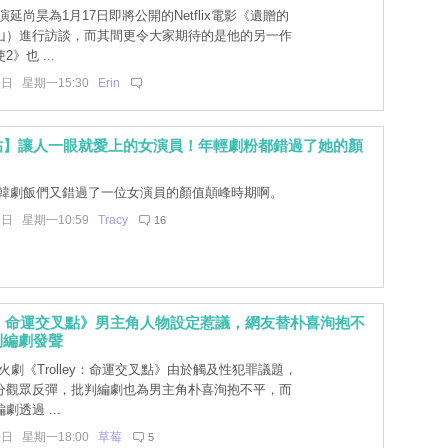
延尚昊為1月17日即將公開的Netflix電影《遺贈的
山）進行訪談，而其間更令大家期待的是他的另一作
》也 ...
5日 星期一15:30
Erin
帖】讓人一眼就愛上的女演員！年輕劇粉都錯過了她的顏
韓劇飯們又錯過了一位女演員的顏值顛峰時期啊。
9日 星期一10:59
Tracy
16
ley：命運交叉點》男主角人物設定惹議，網友替朴喜洵抱不
利編劇發聲
火劇《Trolley：命運交叉點》由於觸及性犯罪議題，
分觀眾反彈，批判編劇也為男主角朴喜洵抱不平，而
透過 ...
0日 星期一18:00
草莓
5