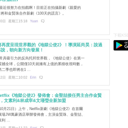
最近很努力在拍戲啊！目前正在拍攝新劇《親愛的
出將和金賢珠合作新劇《100天的謊言》。
20日 星期三15:18
Yuan
下載KSD
日將再度呈現世界觀的《地獄公使2》！導演延尚昊：說過
再說，朝向新方向發展！
常具吸引力的反烏托邦世界觀，《地獄公使》在第一
震撼全球，公開僅10天就擁有上億的累積收視時數，
二季也即將在1 ...
22日 星期二10:02
Erin
etflix《地獄公使2》發佈會：金聖喆接任男主合作金賢
，文素利&林成宰&文瑾瑩全新加盟
0月21日）上午，Netflix新劇《地獄公使2》在首爾
廣場JW萬豪酒店舉辦發佈會，主演金賢珠、金聖喆、
 ...