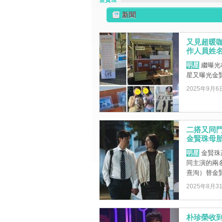
金賢珠
新聞
又見超暖咖
作人員姓
明星
繼曝光朴
星又曝光金
2025年9月6
二搭又同門
金賢珠母
明星
金賢珠正
同主演的兩
熹洵）替金賢 
2025年8月3
朴珍榮收到