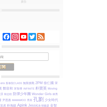
廣告
Facebook
Instagram
YouTube
Twitter
Feed
2PM
徐仁國
宋
-ara
無限挑戰
梨泰院CLASS
朴寶英
英
鄭容和
宋智孝
Moving
INFINITE
防彈少年團
Wonder Girls
敬淏
韓志旼
林秀
孔劉
奫
少女時代
尹恩惠
MAMAMOO
秀英
Apink
Jessica
全智
金宣虎
朴海鎮
韓藝瑟