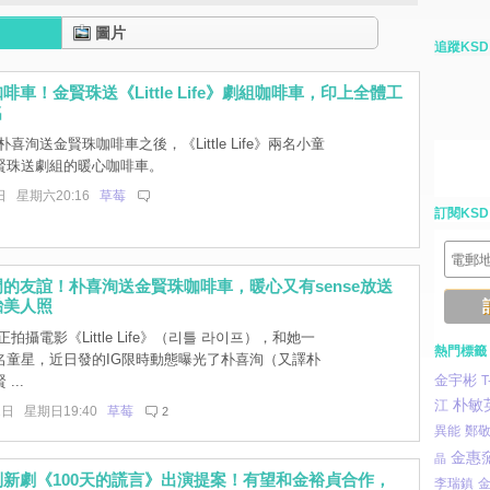
圖片
追蹤KSD
啡車！金賢珠送《Little Life》劇組咖啡車，印上全體工
名
喜洵送金賢珠咖啡車之後，《Little Life》兩名小童
賢珠送劇組的暖心咖啡車。
日 星期六20:16
草莓
訂閱KSD
的友誼！朴喜洵送金賢珠咖啡車，暖心又有sense放送
胎美人照
拍攝電影《Little Life》（리틀 라이프），和她一
熱門標籤
名童星，近日發的IG限時動態曝光了朴喜洵（又譯朴
金宇彬
...
T
朴敏
江
1日 星期日19:40
草莓
2
異能
鄭
金惠
晶
新劇《100天的謊言》出演提案！有望和金裕貞合作，
李瑞鎮