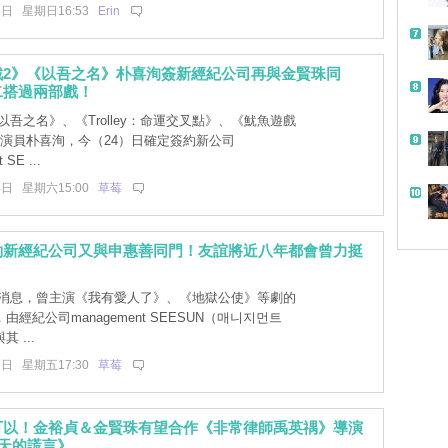
5日 星期日16:53
Erin
戲2》《以吾之名》朴喜洵簽新經紀公司再與金賢珠同
二搭過兩部戲！
吾之名》、《Trolley：命運交叉點》、《魷魚遊戲
的演員朴喜洵，今（24）日確定簽約新公司
 SE ...
4日 星期六15:00
草莓
約新經紀公司又與申惠善同門！友誼將近八年都會曾力挺
消息，曾主演《我有愛人了》、《地獄公使》等劇的
由經紀公司management SEESUN（매니지먼트
 ...
6日 星期五17:30
草莓
可以！金裕貞＆金賢珠有望合作《非常律師禹英禑》導演
0天的謊言》