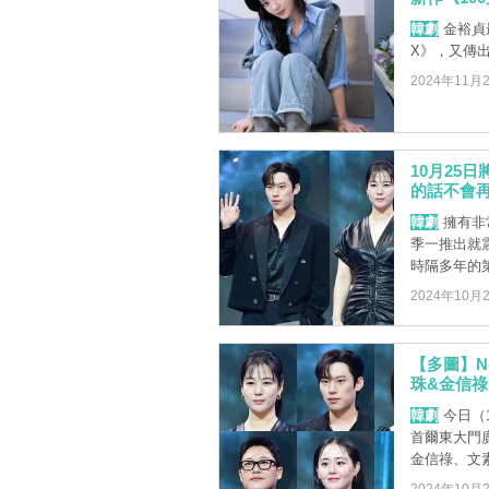
韓劇
金裕貞
X》，又傳
2024年11月
10月25
的話不會
韓劇
擁有非
季一推出就
時隔多年的第
2024年10月
【多圖】N
珠&金信祿
韓劇
今日（1
首爾東大門
金信祿、文素利