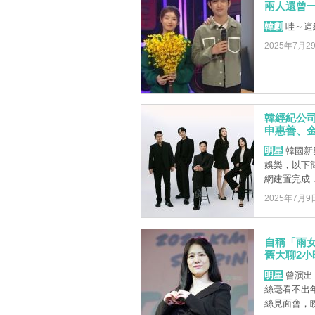
兩人還曾
韓劇
哇～這
2025年7月2
韓經紀公司
申惠善、
明星
韓國新興
娛樂，以下
網建置完成 ..
2025年7月9
自稱「雨女
舊大聊2
明星
曾演出《
絲毫看不出
絲見面會，睽違