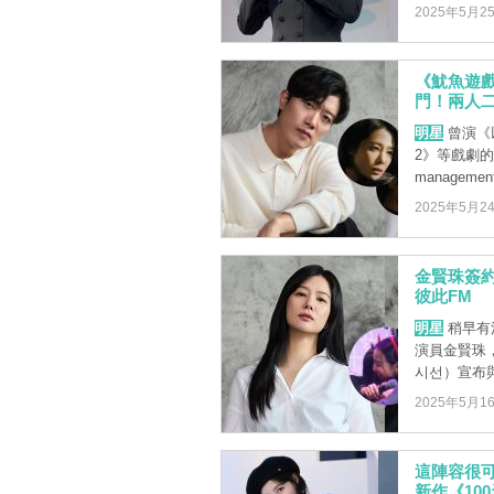
2025年5月2
《魷魚遊
門！兩人
明星
曾演《以
2》等戲劇
management
2025年5月2
金賢珠簽
彼此FM
明星
稍早有
演員金賢珠，
시선）宣布與其
2025年5月1
這陣容很
新作《10