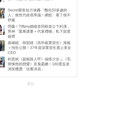
Secret新歌短片挨轟「醜化50多歲的
人」掀世代歧視爭議！網怒：看了很不
舒服
閃爆！Tiffany婚後首同框老公卞約漢，
男神「緊牽護妻＋代拿禮物」私下甜度
超標
崔岷植、韓韶禧《高年級實習生》海報
＋預告公開！37年資深實習生遇上美女
CEO
朴恩斌《超能路人甲》搞怪少女→《毛
骨悚然的戀愛》見鬼霸總！180度反差
演技獲讚「信看演員」
廣告