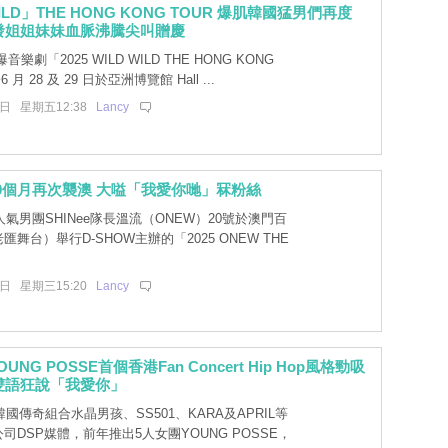
WILD」THE HONG KONG TOUR 爆肌韓國猛男們再度
發姐姐妹妹血脈沸騰尖叫贈慶
樂劇「2025 WILD WILD THE HONG KONG
月 28 及 29 日於亞洲博覽館 Hall ...
5日 星期五12:38
Lancy
0個月再次襲澳 大嗌「我愛你哋」冧粉絲
氣男團SHINee隊長溫流（ONEW）20號於澳門百
舞台）舉行D-SHOW主辦的「2025 ONEW THE
3日 星期三15:20
Lancy
NG POSSE首個香港Fan Concert Hip Hop風格勁吸
雙語狂說「我愛你」
國傳奇組合水晶男孩、SS501、KARA及APRIL等
司DSP媒體，前年推出5人女團YOUNG POSSE，