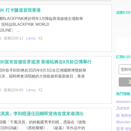
INK 打卡隧道首現香港
追蹤KSD
BLACKPINK將於明年1月降臨香港啟德主場館舉
特設BLACKPINK WORLD
LINE〉 ...
日 星期日00:12
Lancy
訂閱KSD
IBI宣布首個世界巡演 香港站將在8月於亞博舉行
作歌手BIBI將於2025年8月3日在亞洲國際博覽館舉
巡演，屆時將會演唱她的大熱歌曲和最新曲目，香港
。
日 星期日00:05
Lancy
熱門標籤
MAMAMO
Junior
萬演員」李到晛退伍回歸即宣佈首度來港演出
鎮
無限
Wonder 
韓國「千萬演員」的帥氣暖男李到晛，憑藉在《德魯
《回到18歲》、《黑暗榮耀》、《破墓》等作品中的
容和
鄭