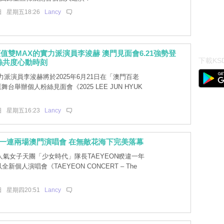
日 星期五18:26
Lancy
值雙MAX的實力派演員李浚赫 澳門見面會6.21強勢登
下載KSD
絲共度心動時刻
派演員李浚赫將於2025年6月21日在「澳門百老
匯舞台舉辦個人粉絲見面會《2025 LEE JUN HYUK
日 星期五16:23
Lancy
ON一連兩場澳門演唱會 在無敵花海下完美落幕
氣女子天團「少女時代」隊長TAEYEON睽違一年
新個人演唱會《TAEYEON CONCERT – The
日 星期四20:51
Lancy