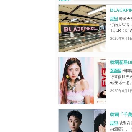
LANCY
BLACKP
明星
韓國天團
行兩天演出，現
TOUR〈DEAD
2025年6月1
韓國新星B
KPOP
韓國唱
行首個世界
站僅此一場
2025年6月1
韓國「千
明星
被譽為
納酒店》、