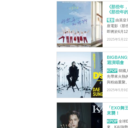
《那些年，
《那些年的
電影
由英皇
座電影《那
即將於6月1
2025年5月2
BIGBA
迴演唱會
KPOP
韓國人
先帶來火熱
與粉絲重聚。
2025年5月9
「EXO舞
來襲！
KPOP
全球E
來，KAI強