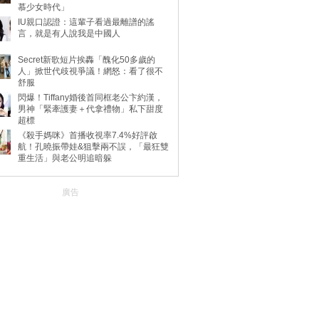
慕少女時代」
IU親口認證：這輩子看過最離譜的謠
言，就是有人說我是中國人
Secret新歌短片挨轟「醜化50多歲的
人」掀世代歧視爭議！網怒：看了很不
舒服
閃爆！Tiffany婚後首同框老公卞約漢，
男神「緊牽護妻＋代拿禮物」私下甜度
超標
《殺手媽咪》首播收視率7.4%好評啟
航！孔曉振帶娃&狙擊兩不誤，「最狂雙
重生活」與老公明追暗躲
廣告