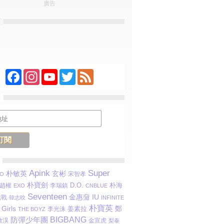
廣告
Facebook
Instagram
YouTube
Twitter
Feed
Apink
Super
朴敏英
玄彬
宋智孝
O
朴寶劍
D.O.
趙權
李瑞鎮
朴海
EXO
CNBLUE
Seventeen
金惠奫
IU
挑戰
韓志旼
INFINITE
朴寶英
Girls
鄭
姜素拉
李光洙
THE BOYZ
防彈少年團
BIGBANG
敬淏
金宣虎
梨泰