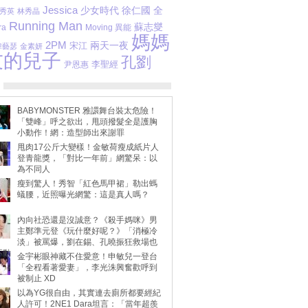
Jessica
少女時代
徐仁國
全
秀英
林秀晶
Running Man
蘇志燮
ra
Moving 異能
媽媽
2PM
宋江
兩天一夜
韓藝瑟
金素妍
友的兒子
孔劉
李聖經
尹恩惠
BABYMONSTER 雅譞舞台裝太危險！
「雙峰」呼之欲出，甩頭撥髮全是護胸
小動作！網：造型師出來謝罪
甩肉17公斤大變樣！金敏荷瘦成紙片人
登青龍獎，「對比一年前」網驚呆：以
為不同人
瘦到驚人！秀智「紅色馬甲裙」勒出螞
蟻腰，近照曝光網驚：這是真人嗎？
內向社恐還是沒誠意？《殺手媽咪》男
主鄭準元登《玩什麼好呢？》「消極冷
淡」被罵爆，劉在錫、孔曉振狂救場也
不動
金宇彬眼神藏不住愛意！申敏兒一登台
「全程看著愛妻」，李光洙興奮歡呼到
被制止 XD
以為YG很自由，其實連去廁所都要經紀
人許可！2NE1 Dara坦言：「當年超羨