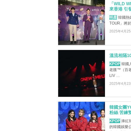
「WILD 
來香港 引
明星
韓國熱爆音
TOUR」將於6 
2025年4月2
溫流相隔1
KPOP
韓國人
老匯™（百老匯
LIV ...
2025年4月2
韓國女團YOU
粉絲 苦練
KPOP
捧紅韓
的韓國娛樂公