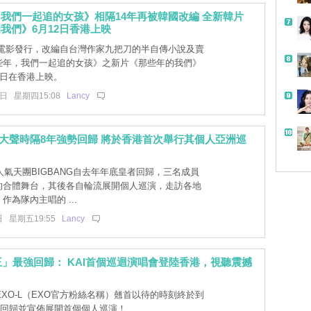
我們一起追的女孩》相隔14年再被韓國改編 全新韓片
我們》6月12日香港上映
電影發行，改編自台灣作家九把刀的半自傳小說及賣
些年，我們一起追的女孩》之新片《那些年的我們》
2日在香港上映。
2日 星期四15:08
Lancy
NG大聲時隔8年強勢回歸 將於香港首次舉行其個人亞洲巡
氣天團BIGBANG自去年年底皇者回歸，三名成員
的合體舞台，其後各自輪流展開個人巡演，走訪各地
作為隊內主唱的 ...
日 星期五19:55
Lancy
王」最強回歸： KAI首個巡迴演唱會登陸香港，視聽震撼
XO-L（EXO官方粉絲名稱）翹首以待的時刻終於到
勢回歸並宣佈展開首個個人巡演！