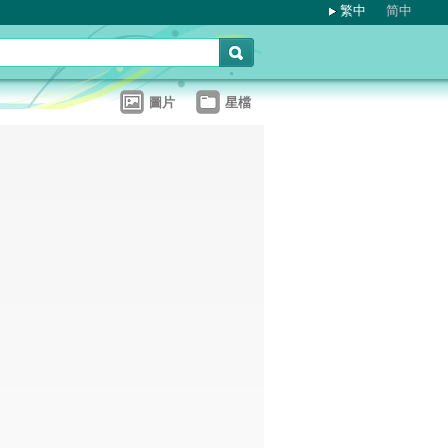
繁中
简中
圖片
星檔