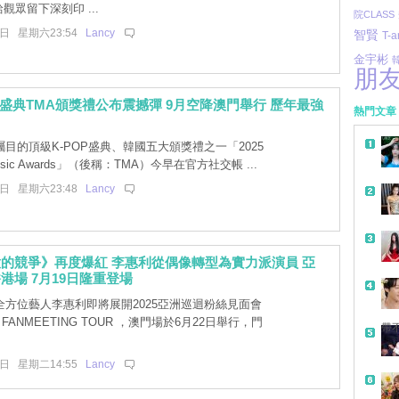
觀眾留下深刻印 ...
院CLASS
1日 星期六23:54
Lancy
智賢
T-a
金宇彬
朋
op盛典TMA頒獎禮公布震撼彈 9月空降澳門舉行 歷年最強
熱門文章
目的頂級K-POP盛典、韓國五大頒獎禮之一「2025
 Music Awards」（後稱：TMA）今早在官方社交帳 ...
1日 星期六23:48
Lancy
的競爭》再度爆紅 李惠利從偶像轉型為實力派演員 亞
港場 7月19日隆重登場
方位藝人李惠利即將展開2025亞洲巡迴粉絲見面會
RI FANMEETING TOUR ，澳門場於6月22日舉行，門
帶
7日 星期二14:55
Lancy