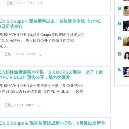
8日 星期日18:36
Sani
EEN S.Coups × 珉奎携手出击！首张迷你专辑《HYPE
带
29日正式发行
团SEVENTEEN成员S.Coups与珉奎即将以双人组
全新音乐旅程。 两人日前公开了首张迷你专辑
ES ...
日 星期二09:54
Tracy
TEEN雄性激素最强小分队「S.COUPSＸ珉奎」来了！迷
YPE VIBES》预告公开，魅力大爆发
团SEVENTEEN又一支全新小分队「S.COUPSＸ
在9月29日发行迷你专辑《HYPE VIBES》，预告
.
日 星期三15:21
Mico
EEN S.Coups & 珉奎首度组成新小分队，9月推出全新单