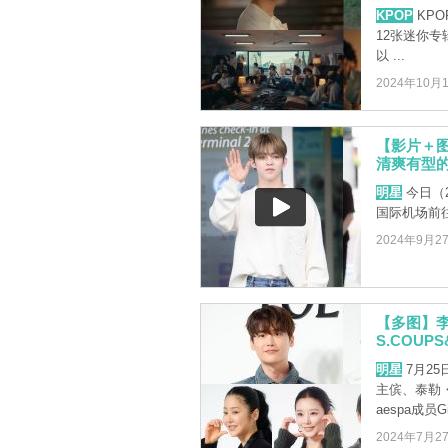
KPOP
KPO
12张迷你专辑
以 ...
2024年10月
【影片＋图
清爽有型
明星
今日（2
国际机场前
2024年9月2
【多图】李
S.COUPS
明星
7月2
主傧、泰勒・
aespa成员Gi 
2024年7月2