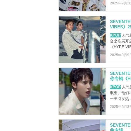
2025年9月2
SEVENT
VIBES》
KPOP
人气男
合之姿展开
《HYPE VIB
2025年9月9
SEVEN
你专辑《H
KPOP
人气男
珉奎」他们将
一出引发热 ..
2025年9月3
SEVENT
曲专辑