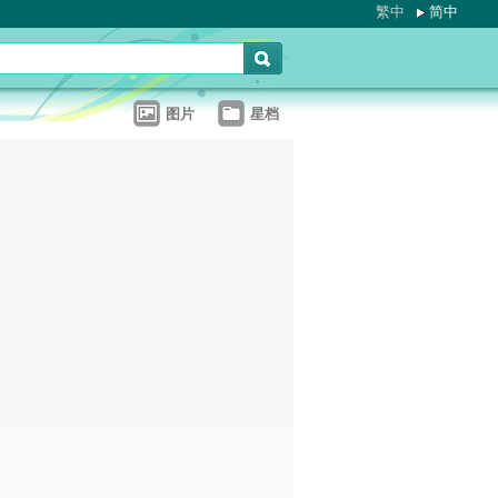
繁中
简中
图片
星档