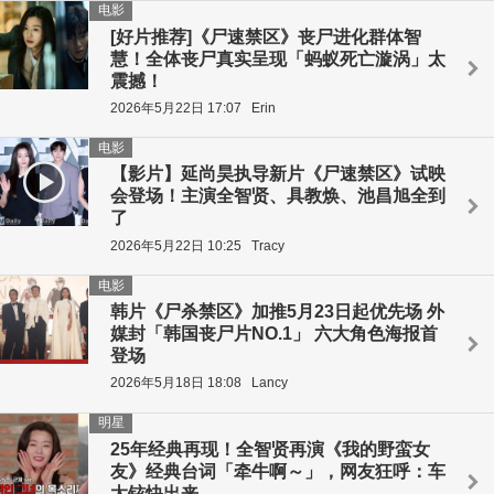
电影
[好片推荐]《尸速禁区》丧尸进化群体智
慧！全体丧尸真实呈现「蚂蚁死亡漩涡」太
震撼！
2026年5月22日 17:07
Erin
电影
【影片】延尚昊执导新片《尸速禁区》试映
会登场！主演全智贤、具教焕、池昌旭全到
了
2026年5月22日 10:25
Tracy
电影
韩片《尸杀禁区》加推5月23日起优先场 外
媒封「韩国丧尸片NO.1」 六大角色海报首
登场
2026年5月18日 18:08
Lancy
明星
25年经典再现！全智贤再演《我的野蛮女
友》经典台词「牵牛啊～」，网友狂呼：车
太铉快出来