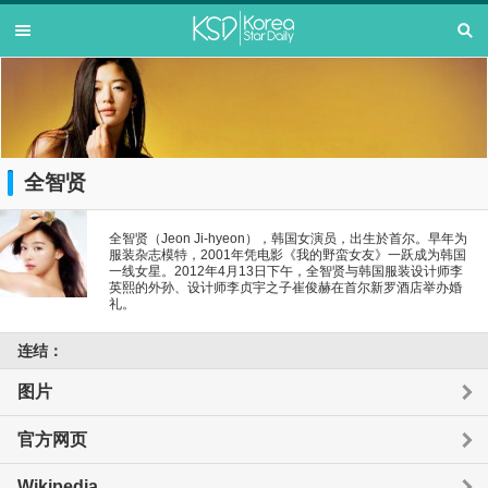
全智贤
全智贤（Jeon Ji-hyeon），韩国女演员，出生於首尔。早年为
服装杂志模特，2001年凭电影《我的野蛮女友》一跃成为韩国
一线女星。2012年4月13日下午，全智贤与韩国服装设计师李
英熙的外孙、设计师李贞宇之子崔俊赫在首尔新罗酒店举办婚
礼。
连结：
图片
官方网页
Wikipedia