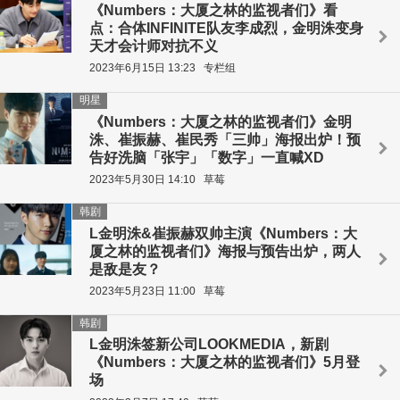
《Numbers：大厦之林的监视者们》看
点：合体INFINITE队友李成烈，金明洙变身
天才会计师对抗不义
2023年6月15日 13:23
专栏组
明星
《Numbers：大厦之林的监视者们》金明
洙、崔振赫、崔民秀「三帅」海报出炉！预
告好洗脑「张宇」「数字」一直喊XD
2023年5月30日 14:10
草莓
韩剧
L金明洙&崔振赫双帅主演《Numbers：大
厦之林的监视者们》海报与预告出炉，两人
是敌是友？
2023年5月23日 11:00
草莓
韩剧
L金明洙签新公司LOOKMEDIA，新剧
《Numbers：大厦之林的监视者们》5月登
场