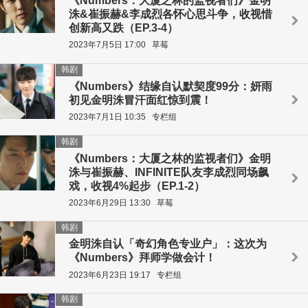
《Numbers：大厦之林的监视者们》金明
洙&崔振赫&李成烈各怀心思斗争，收视惜
创新高又跌（EP.3-4）
2023年7月5日 17:00
草莓
韩剧
《Numbers》结缘自认默契度99分：妍雨
初见金明洙冒汗面红惊到震！
2023年7月1日 10:35
专栏组
韩剧
《Numbers：大厦之林的监视者们》金明
洙与崔振赫、INFINITE队友李成烈同场飙
戏，收视4%起步（EP.1-2）
2023年6月29日 13:30
草莓
韩剧
金明洙自认「奇幻角色专业户」：这次为
《Numbers》拜师学做会计！
2023年6月23日 19:17
专栏组
韩剧