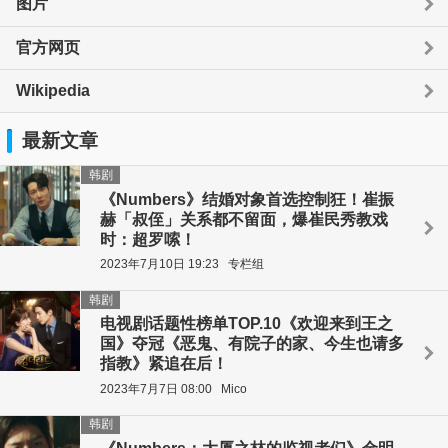
图片
官方网页
Wikipedia
最新文章
韩剧
《Numbers》结婚对象首选控制狂！崔振
赫「叔侄」关系都不留面，爆崔民秀教戏
时：超罗嗦！
2023年7月10日 19:23
专栏组
韩剧
电视剧话题性榜单TOP.10《欢迎来到王之
国》夺冠《恶鬼、有院子的家、今生也请多
指教》紧追在后！
2023年7月7日 08:00
Mico
韩剧