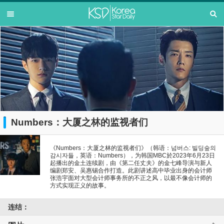
Numbers：大厦之林的监视者们
《Numbers：大厦之林的监视者们》（韩语：넘버스: 빌딩숲의
감시자들，英语：Numbers），为韩国MBC於2023年6月23日
起播出的金土连续剧，由《第二任丈夫》的金七峰导演与新人
编剧郑安、吴惠锡合作打造。此剧讲述高中毕业出身的会计师
张浩宇面对大型会计师事务所的不正之风，以最不像会计师的
方式实现正义的故事。
连结：