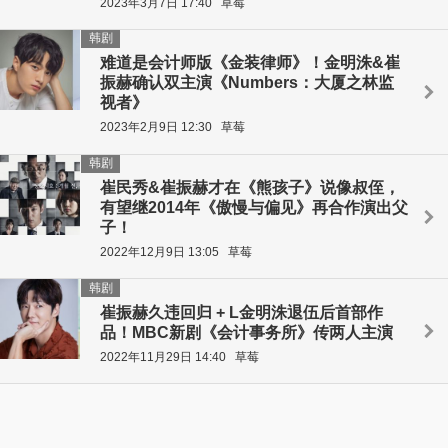
2023年3月7日 17:40
草莓
韩剧
难道是会计师版《金装律师》！金明洙&崔
振赫确认双主演《Numbers：大厦之林监
视者》
2023年2月9日 12:30
草莓
韩剧
崔民秀&崔振赫才在《熊孩子》说像叔侄，
有望继2014年《傲慢与偏见》再合作演出父
子！
2022年12月9日 13:05
草莓
韩剧
崔振赫久违回归 + L金明洙退伍后首部作
品！MBC新剧《会计事务所》传两人主演
2022年11月29日 14:40
草莓