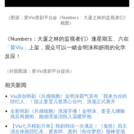
（图源：黄Viu煲剧平台@《Numbers：大厦之林的监视者们》
截图）
《Numbers：大厦之林的监视者们》逢星期五、六在
「黄Viu」
上架，观众可以一睹金明洙和妍雨的化学
反应！
（封面图源：黄Viu煲剧平台提供）
相关新闻
Viu原创韩剧《共感细胞》金明洙霸气宣布「我来当你的
经纪人」！阻止姜旻儿签黑心合约、浪漫正式展开
全新韩剧《共感细胞》浪漫开播！金明洙、姜旻儿继吻
戏后再拥抱 她崩溃落泪投入温暖怀抱
【Viu七月精彩片单】韩剧韩综一次满足！《鬼怪》四主
演合体掀回忆杀，黄寅烨、惠利《给你梦想》接棒登场