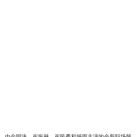
由金明洙、崔振赫、崔民秀和妍雨主演的全新职场韩