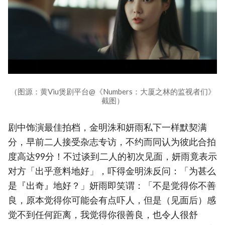
（图源：黄Viu煲剧平台@《Numbers：大厦之林的监视者们》
截图）
剧中饰演最佳拍档，金明洙和妍雨私下一样默契满
分，早前二人接受杂志专访，不约而同认为彼此合拍
度高达99分！不过谈到二人的初次见面，妍雨竟表示
对方「出乎意料地好」，吓得金明洙反问：「为甚么
是『出奇』地好？」妍雨即笑谓：「不是觉得你不善
良，原本觉得你可能会有点吓人，但是（见面后）感
觉不到任何距离，我觉得你很善良，也令人很舒