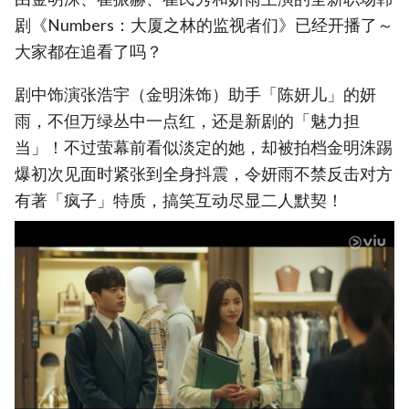
剧《Numbers：大厦之林的监视者们》已经开播了～
大家都在追看了吗？
剧中饰演张浩宇（金明洙饰）助手「陈妍儿」的妍
雨，不但万绿丛中一点红，还是新剧的「魅力担
当」！不过萤幕前看似淡定的她，却被拍档金明洙踢
爆初次见面时紧张到全身抖震，令妍雨不禁反击对方
有著「疯子」特质，搞笑互动尽显二人默契！