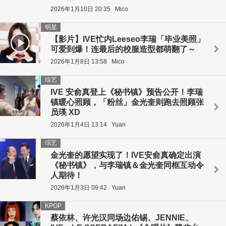
2026年1月10日 20:35
Mico
明星
【影片】IVE忙内Leeseo李瑞「毕业美照」
可爱到爆！连最后的校服造型都萌翻了～
2026年1月8日 13:58
Mico
综艺
IVE 安俞真登上《秘书镇》预告公开！李瑞
镇暖心照顾，「粉丝」金光奎则跑去照顾张
员瑛 XD
2026年1月4日 13:14
Yuan
综艺
金光奎的愿望实现了！IVE安俞真确定出演
《秘书镇》，与李瑞镇＆金光奎同框互动令
人期待！
2026年1月3日 09:42
Yuan
KPOP
蔡依林、许光汉同场边佑锡、JENNIE、