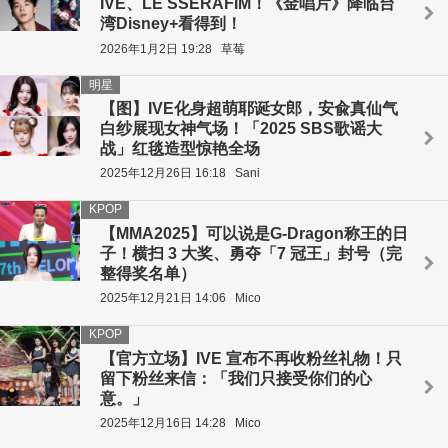
IVE、LE SSERAFIM！《金唱片》降临台
湾Disney+看得到！
2026年1月2日 19:28
草莓
明星
【图】IVE化身超萌耶诞女郎，安兪真仙气
白纱展现女神气场！「2025 SBS歌谣大
战」红毯造型惊艳全场
2025年12月26日 16:18
Sani
KPOP
【MMA2025】可以说是G-Dragon称王的日
子！横扫 3 大奖、勇夺「7 冠王」封号（完
整得奖名单）
2025年12月21日 14:06
Mico
KPOP
【官方立场】IVE 宣布不再收粉丝礼物！只
留下粉丝来信：「我们只接受你们的心
意。」
2025年12月16日 14:28
Mico