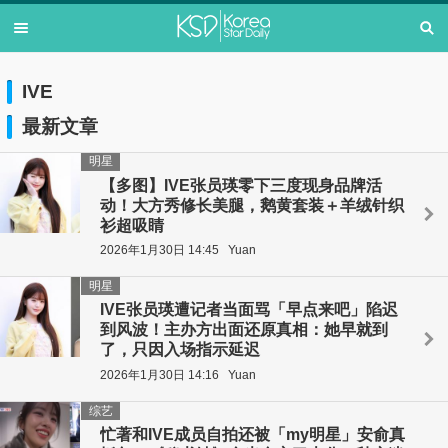
IVE
最新文章
明星
【多图】IVE张员瑛零下三度现身品牌活
动！大方秀修长美腿，鹅黄套装＋羊绒针织
衫超吸睛
2026年1月30日 14:45
Yuan
明星
IVE张员瑛遭记者当面骂「早点来吧」陷迟
到风波！主办方出面还原真相：她早就到
了，只因入场指示延迟
2026年1月30日 14:16
Yuan
综艺
忙著和IVE成员自拍还被「my明星」安俞真