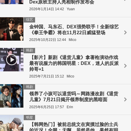
Dex原班主持人亮相制作发布会
2026年1月14日 14:42
Yuan
综艺
金钟国、马东石、DEX强势联手！全新综艺
《拳王争霸》将在11月22日威猛登场
2025年10月22日 12:44
Mico
韩剧
【影片】新剧《退货儿童》拿著枪演动作戏
最有说服力的韩国明星：DEX，迷人的反派
帅哥+1
2025年7月21日 15:12
Mico
韩剧
领养了小孩可以退货吗～网路漫改剧《退货
儿童》7月21日揭开领养制度的黑暗面
2025年6月25日 17:57
Erin
明星
【韩网热门】被前总统文在寅摸过脸的士兵
的近况！全网：天啊，居然是他，果然有明