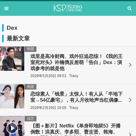
Dex
最新文章
明星
戏里是高冷财阀、戏外狂追恋综！《我的王
室死对头》许楠儁反差萌「告白」Dex：演
戏参考的就是他
2026年5月20日 09:51
Tracy
明星
恋综素人「钱景」太惊人！有人从「半地下
室→54亿豪宅」，有人月收呛声当红偶像...
2026年2月19日 10:05
Tracy
综艺
【图＋影片】Netflix《单身即地狱5》开播
倒数！洪真庆、李多熙、曹圭贤、韩海、