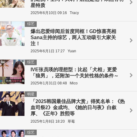
星特质
2025年6月10日 09:16
Tracy
综艺
爆出恋爱绯闻后首度同框！GD惊喜亮相
Sana主持的综艺，两人互动吸引大家关
注！
2025年6月1日 17:27
Yuan
综艺
IVE张员瑛的理想型：比起「犬相」更爱
「狼男」，还附加一个关於性格的条件～
2025年1月31日 08:48
Mico
明星
「2025韩国最佳品牌大赏」得奖名单：《热
血司祭2》金成均、《她的日与夜》白叙
厚、《正年》胜熙等
2025年1月8日 18:20
草莓
综艺