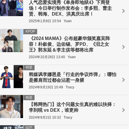
人气恋爱实境秀《单身即地狱4》下周登
场！今日举行制作发布会：李多熙、曹圭
贤、韩海、DEX、洪真庆出席！
2025年1月8日 15:54
Yuan
KPOP
《2024 MAMA》公布超豪华颁奖嘉宾阵
容！朴叙俊、边佑锡、罗PD、《泪之女
王》郭东延＆李主傧等都将出席
2024年10月28日 13:40
Yuan
明星
韩媒讽李娜恩是「行走的争议炸弹」：哪怕
是擦肩而过都会沾惹一身腥
2024年9月19日 10:49
Tracy
明星
【韩网热门】这个问题女生真的难以抉择：
李到晛 vs DEX，谁更帅
2024年9月2日 10:32
Tracy
综艺