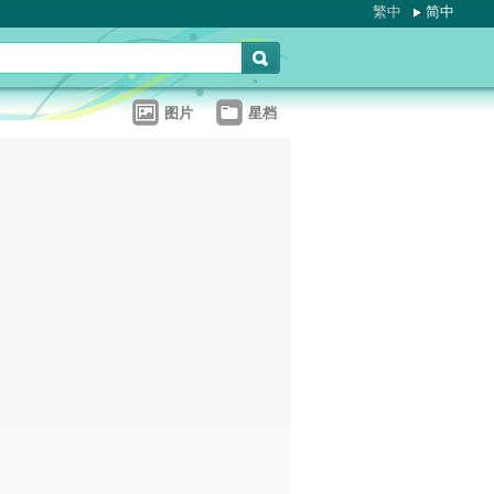
繁中
简中
图片
星档