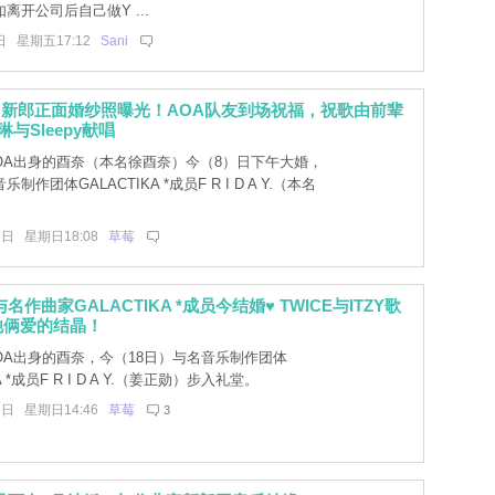
离开公司后自己做Y ...
日 星期五17:12
Sani
 新郎正面婚纱照曝光！AOA队友到场祝福，祝歌由前辈
琳与Sleepy献唱
OA出身的酉奈（本名徐酉奈）今（8）日下午大婚，
制作团体GALACTIKA *成员F R I D A Y.（本名
8日 星期日18:08
草莓
名作曲家GALACTIKA *成员今结婚♥ TWICE与ITZY歌
他俩爱的结晶！
OA出身的酉奈，今（18日）与名音乐制作团体
A *成员F R I D A Y.（姜正勋）步入礼堂。
8日 星期日14:46
草莓
3