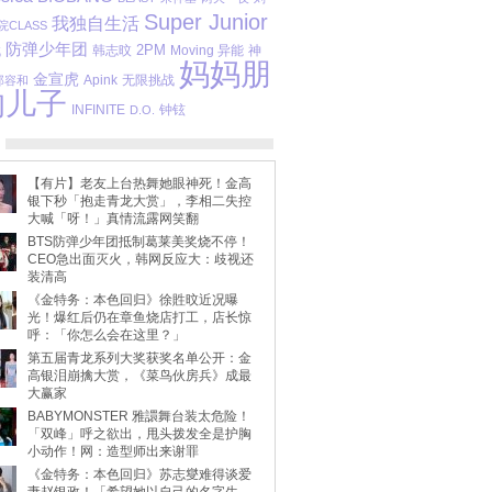
Super Junior
我独自生活
院CLASS
防弹少年团
代
2PM
Moving 异能
韩志旼
神
妈妈朋
金宣虎
Apink
无限挑战
郑容和
的儿子
INFINITE
钟铉
D.O.
【有片】老友上台热舞她眼神死！金高
银下秒「抱走青龙大赏」，李相二失控
大喊「呀！」真情流露网笑翻
BTS防弹少年团抵制葛莱美奖烧不停！
CEO急出面灭火，韩网反应大：歧视还
装清高
《金特务：本色回归》徐貹旼近况曝
光！爆红后仍在章鱼烧店打工，店长惊
呼：「你怎么会在这里？」
第五届青龙系列大奖获奖名单公开：金
高银泪崩擒大赏，《菜鸟伙房兵》成最
大赢家
BABYMONSTER 雅譞舞台装太危险！
「双峰」呼之欲出，甩头拨发全是护胸
小动作！网：造型师出来谢罪
《金特务：本色回归》苏志燮难得谈爱