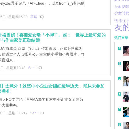
elyz应景圣诞风〈Ah-Choo〉，以及fromis_9带来的
在锡
梨泰
少女时
25日 星期四15:30
草莓
宋江
话
友
奈升格当妈！喜迎爱女曝「小脚丫」照：「世界上最可爱的
热门文章
年与作曲家姜正勋结婚
OA 前成员 酉奈（Yuna）传出喜讯，正式升格成为
日前透过个人IG帐号公开宝宝的小手和小脚照片，向
迎来 ...
5日 星期五13:48
Sani
门】太意外！这些中小企业女团红透半边天，却从未参加
奖典礼
有人PO文讨论「MAMA颁奖礼对中小企业女团最为
起大量共鸣。
30日 星期日15:17
Sani