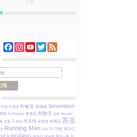
广告
网
Facebook
Instagram
YouTube
Twitter
Feed
Seventeen
朴敏英
李瑞镇
金宇彬
朴海镇
郑敬淏
秀智
姜素拉
G-Dragon
赵权
Wonder
苏志
T-ara
李圣经
宋智孝
林秀晶
炫
玄彬
Running Man
IU
THE BOYZ
CE
孔刘
sica
BIGBANG
BEAST
宋仲基
两天一夜
刘