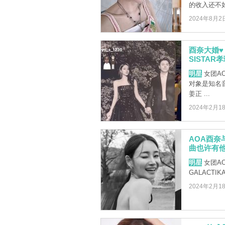
的收入还不如
2024年8月2
酉奈大婚♥
SISTAR孝
明星
女团A
对象是知名音乐
姜正 ...
2024年2月1
AOA酉奈与
曲也许有
明星
女团A
GALACTIK
2024年2月1