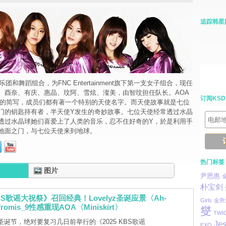
追踪韩星
团和舞蹈组合，为FNC Entertainment旗下第一支女子组合，现任
、酉奈、有庆、惠晶、玟阿、雪炫、澯美，由智玟担任队长。AOA
订阅KSD
ngels"的简写，成员们都有著一个特别的天使名字。而天使故事就是七位
门的钥匙持有者，半天使Y发生的奇妙故事。七位天使经常透过水晶
透过水晶球她们喜爱上了人类的音乐，忍不住好奇的Y，於是利用手
地面之门，与七位天使来到地球。
热门标签
图片
尹恩惠
朴宝剑
KBS歌谣大祝祭》召回经典！Lovelyz圣诞应景〈Ah-
Girls
金所
romis_9性感重现AOA〈Miniskirt〉
燮
TWI
诞节，绝对要复习几日前举行的《2025 KBS歌谣
Jes
EXO