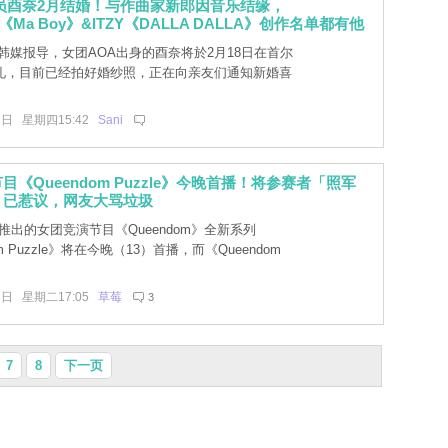
员酉奈2月结婚！与作曲家新郎因音乐结缘，
19《Ma Boy》&ITZY《DALLA DALLA》创作名单都有他
韩媒报导，女团AOA出身的酉奈将於2月18日在首尔
礼，目前已经拍好婚纱照，正在向亲友们通知新婚喜
1日 星期四15:42
Sani
目《Queendom Puzzle》今晚首播！将参赛者「照军
」已惹议，网友大骂垃圾
t推出的女团竞演节目《Queendom》全新系列
om Puzzle》将在今晚（13）首播，而《Queendom
3日 星期二17:05
草莓
3
7
8
下一页