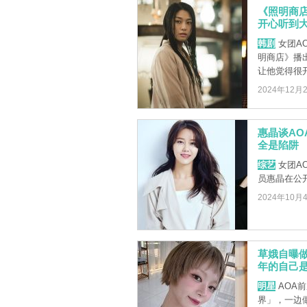
《照明商
开心听到
韩剧
女团AO
明商店》播
让他觉得很开心
2024年12月
惠晶谈A
全是陷阱
综艺
女团A
员惠晶在公
2024年10月
草娥自曝做
年的自己
明星
AOA
界」，一边