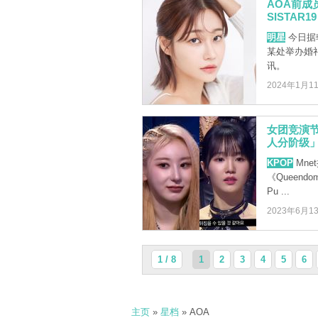
AOA前成
SISTAR
明星
今日据
某处举办婚
讯。
2024年1月1
女团竞演节
人分阶级
KPOP
Mne
《Queend
Pu ...
2023年6月1
1 / 8
1
2
3
4
5
6
主页
»
星档
» AOA