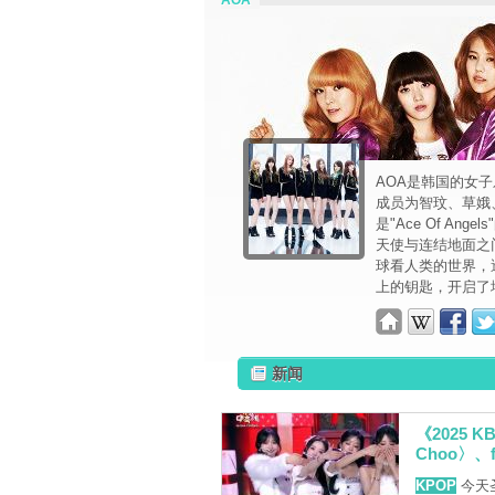
AOA
AOA是韩国的女子乐
成员为智玟、草娥
是"Ace Of A
天使与连结地面之
球看人类的世界，
上的钥匙，开启了
新闻
《2025 
Choo〉、f
KPOP
今天圣