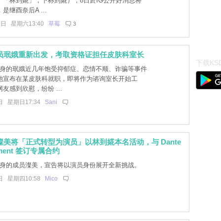
、「林到婲」，下称到婲），8日於IG公开好消息将
是继酉奈后A ...
0日 星期六13:40
草莓
3
成员珉娥重新出发，考取资格证担任皮肤科室长
下载KSD
出身的珉娥近几年饱受抑郁症、恋情不顺、诈骗等事件
她宣布在某皮肤科就职，即将作为谘询室长开始工
友感到欣慰，纷纷 ...
日 星期日17:34
Sani
澯美将「正式转型为演员」以林到婲本名活动，与 Dante
inment 签订专属合约
出身的成员澯美，宣告将以演员身份展开全新挑战。
日 星期四10:58
Mico