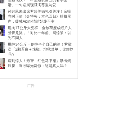
妻赵银政！「希望她以自己的名字生
活」一句话展现满满尊重与爱
孙娜恩未出席尹普美婚礼引关注！亲曝
当时正值《金特务：本色回归》拍摄尾
声，暖喊Apink情谊始终不变
甩肉17公斤大变样！金敏荷瘦成纸片人
登青龙奖，「对比一年前」网惊呆：以
为不同人
甩掉34公斤＝倒掉半个自己的油！尹敬
浩「2颗蛋白＋辣椒」地狱菜单，你敢抄
吗？
瘦到惊人！秀智「红色马甲裙」勒出蚂
蚁腰，近照曝光网惊：这是真人吗？
广告