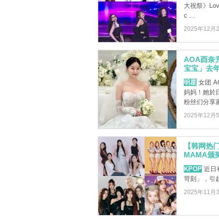
大祝祭》Lov
c ...
2025年12月
AOA酉
宝宝」去
明星
女团 A
妈妈！她於
粉丝们分享家庭
2025年12月
【韩网热
MAMA颁
KPOP
近日
苛刻」，引
2025年11月