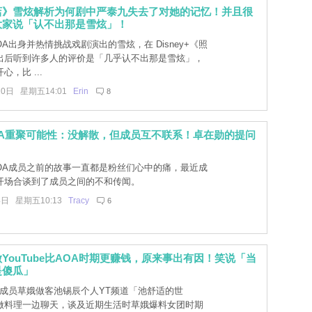
店》雪炫解析为何剧中严泰九失去了对她的记忆！并且很
大家说「认不出那是雪炫」！
A出身并热情挑战戏剧演出的雪炫，在 Disney+《照
出后听到许多人的评价是「几乎认不出那是雪炫」，
，比 ...
20日 星期五14:01
Erin
8
OA重聚可能性：没解散，但成员互不联系！卓在勋的提问
OA成员之前的故事一直都是粉丝们心中的痛，最近成
开场合谈到了成员之间的不和传闻。
4日 星期五10:13
Tracy
6
YouTube比AOA时期更赚钱，原来事出有因！笑说「当
是傻瓜」
前成员草娥做客池锡辰个人YT频道「池舒适的世
做料理一边聊天，谈及近期生活时草娥爆料女团时期