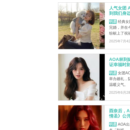
人气女团 
到我们身
明星
经典女团
完婚，并在
纷献上了祝
2025年7月4
AOA林
证幸福时
明星
女团A
举办婚礼，
温暖义气。
2025年6月2
酉奈后，A
情圣》公
明星
AOA