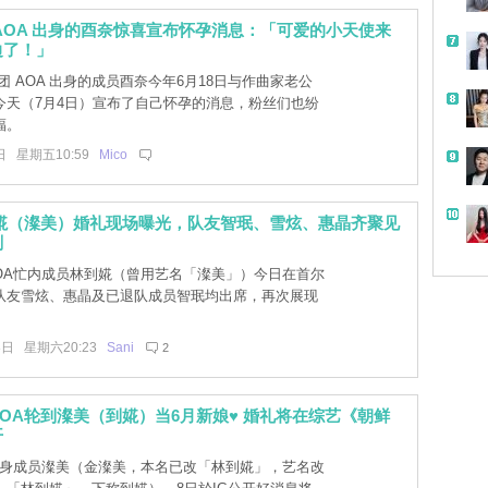
AOA 出身的酉奈惊喜宣布怀孕消息：「可爱的小天使来
边了！」
 AOA 出身的成员酉奈今年6月18日与作曲家老公
今天（7月4日）宣布了自己怀孕的消息，粉丝们也纷
福。
日 星期五10:59
Mico
到婲（澯美）婚礼现场曝光，队友智珉、雪炫、惠晶齐聚见
刻
OA忙内成员林到婲（曾用艺名「澯美」）今日在首尔
队友雪炫、惠晶及已退队成员智珉均出席，再次展现
8日 星期六20:23
Sani
2
OA轮到澯美（到婲）当6月新娘♥ 婚礼将在综艺《朝鲜
开
出身成员澯美（金澯美，本名已改「林到婲」，艺名改