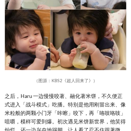
（图源：KBS2《超人回来了》）
之后，Haru 一边慢慢咬著、融化著米饼，不久便正
式进入「战斗模式」吃播。特别是他用刚冒出来、像
米粒般的两颗小门牙「咔嚓」咬下，再「咯吱咯吱」
咀嚼，模样可爱到爆。初次遇见米饼新世界，他笑得
灿烂，还一边兴奋地踢脚，让人看了忍不住跟著微