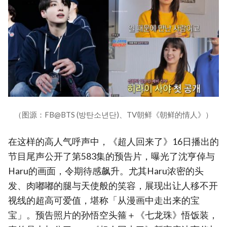
（图源：FB@BTS (방탄소년단)、TV朝鲜《朝鲜的情人》）
在这样的高人气呼声中，《超人回来了》16日播出的
节目尾声公开了第583集的预告片，曝光了沈亨倬与
Haru的画面，令期待感飙升。尤其Haru浓密的头
发、肉嘟嘟的腿与天使般的笑容，展现出让人移不开
视线的超高可爱值，堪称「从漫画中走出来的宝
宝」。预告照片的孙悟空头箍＋《七龙珠》悟饭装，