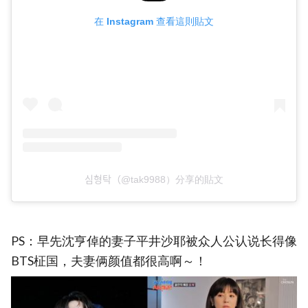
在 Instagram 查看這則貼文
심형탁（@tak9988）分享的貼文
PS：早先沈亨倬的妻子平井沙耶被众人公认说长得像
BTS柾国，夫妻俩颜值都很高啊～！