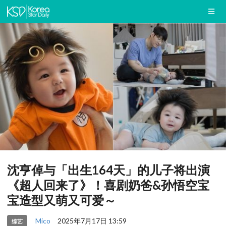
沈亨倬与「出生164天」的儿子将出演
《超人回来了》！喜剧奶爸&孙悟空宝
宝造型又萌又可爱～
Mico
2025年7月17日 13:59
综艺