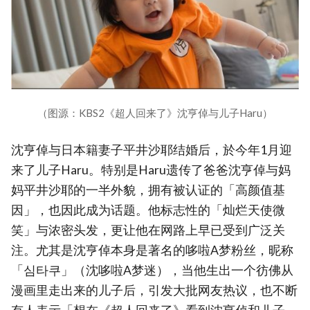
（图源：KBS2《超人回来了》沈亨倬与儿子Haru）
沈亨倬与日本籍妻子平井沙耶结婚后，於今年1月迎
来了儿子Haru。特别是Haru遗传了爸爸沈亨倬与妈
妈平井沙耶的一半外貌，拥有被认证的「高颜值基
因」，也因此成为话题。他标志性的「灿烂天使微
笑」与浓密头发，更让他在网路上早已受到广泛关
注。尤其是沈亨倬本身是著名的哆啦A梦粉丝，昵称
「심타쿠」（沈哆啦A梦迷），当他生出一个彷佛从
漫画里走出来的儿子后，引发大批网友热议，也不断