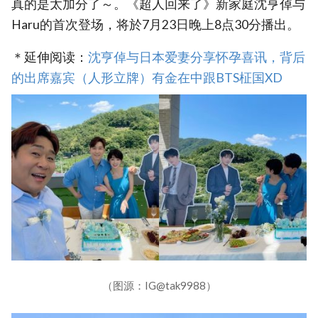
真的是太加分了～。《超人回来了》新家庭沈亨倬与
Haru的首次登场，将於7月23日晚上8点30分播出。
＊延伸阅读：
沈亨倬与日本爱妻分享怀孕喜讯，背后
的出席嘉宾（人形立牌）有金在中跟BTS柾国XD
（图源：IG@tak9988）