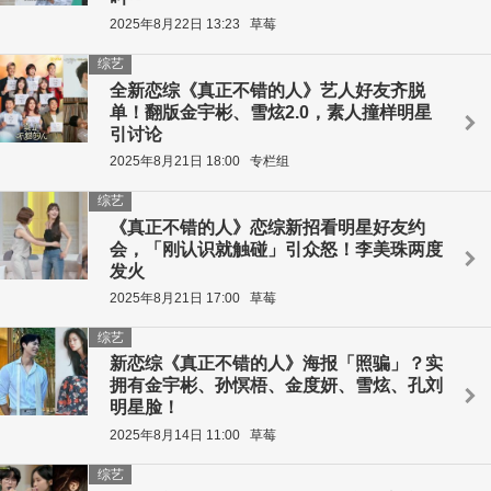
2025年8月22日 13:23
草莓
综艺
全新恋综《真正不错的人》艺人好友齐脱
单！翻版金宇彬、雪炫2.0，素人撞样明星
引讨论
2025年8月21日 18:00
专栏组
综艺
《真正不错的人》恋综新招看明星好友约
会，「刚认识就触碰」引众怒！李美珠两度
发火
2025年8月21日 17:00
草莓
综艺
新恋综《真正不错的人》海报「照骗」？实
拥有金宇彬、孙慏梧、金度妍、雪炫、孔刘
明星脸！
2025年8月14日 11:00
草莓
综艺