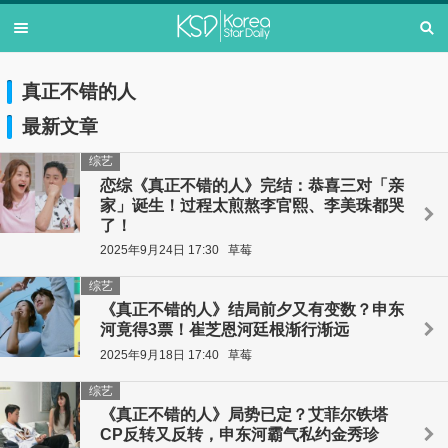
真正不错的人
最新文章
综艺
恋综《真正不错的人》完结：恭喜三对「亲
家」诞生！过程太煎熬李官熙、李美珠都哭
了！
2025年9月24日 17:30
草莓
综艺
《真正不错的人》结局前夕又有变数？申东
河竟得3票！崔芝恩河廷根渐行渐远
2025年9月18日 17:40
草莓
综艺
《真正不错的人》局势已定？艾菲尔铁塔
CP反转又反转，申东河霸气私约金秀珍