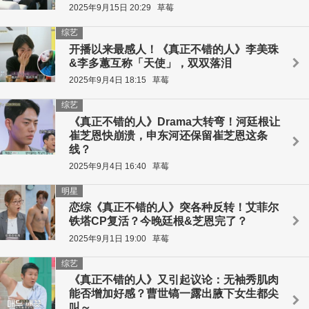
2025年9月15日 20:29
草莓
综艺
开播以来最感人！《真正不错的人》李美珠
&李多蕙互称「天使」，双双落泪
2025年9月4日 18:15
草莓
综艺
《真正不错的人》Drama大转弯！河廷根让
崔芝恩快崩溃，申东河还保留崔芝恩这条
线？
2025年9月4日 16:40
草莓
明星
恋综《真正不错的人》突各种反转！艾菲尔
铁塔CP复活？今晚廷根&芝恩完了？
2025年9月1日 19:00
草莓
综艺
《真正不错的人》又引起议论：无袖秀肌肉
能否增加好感？曹世镐一露出腋下女生都尖
叫～