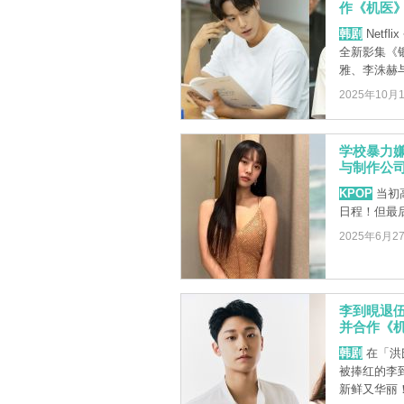
作《机医
韩剧
Netf
全新影集《
雅、李洙赫与李
2025年10月
学校暴力
与制作公
KPOP
当初
日程！但最
2025年6月2
李到晛退
并合作《
韩剧
在「洪
被捧红的李
新鲜又华丽！