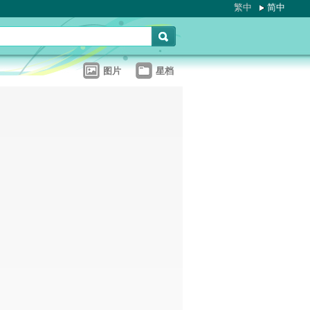
繁中
简中
图片
星档