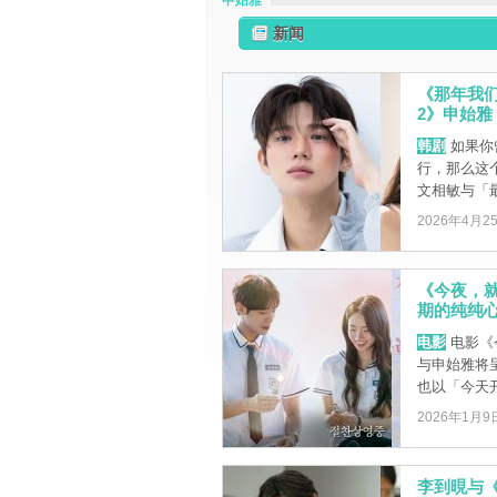
申始雅
新闻
《那年我们
2》申始
韩剧
如果你
行，那么这
文相敏与「最
2026年4月2
《今夜，
期的纯纯
电影
电影《
与申始雅将
也以「今天开
2026年1月9
李到晛与