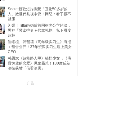
Secret新歌短片挨轰「丑化50多岁的
人」掀世代歧视争议！网怒：看了很不
舒服
闪爆！Tiffany婚后首同框老公卞约汉，
男神「紧牵护妻＋代拿礼物」私下甜度
超标
崔岷植、韩韶禧《高年级实习生》海报
＋预告公开！37年资深实习生遇上美女
CEO
朴恩斌《超能路人甲》搞怪少女→《毛
骨悚然的恋爱》见鬼霸总！180度反差
演技获赞「信看演员」
广告