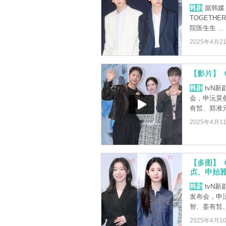
韩剧
据韩媒「
TOGETH
院医生生 ...
2025年4月2
【影片】
韩剧
tvN
会，申沅昊
有皙、郑准
2025年4月1
【多图】
贞、申始
韩剧
tvN
发布会，申
智、姜有皙、
2025年4月1