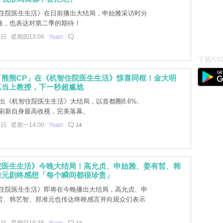
住院医生生活》在日前播出大结局，申始雅采访时分
曲，也表达对第二季的期待！
2日 星期四13:06
Yuan
下载KSD
「熊熊CP」在《机智住院医生生活》惊喜同框！金大明
真当上教授，下一秒超尴尬
播出《机智住院医生生活》大结局，以首都圈8.6%、
，刷新自身最高收视，完美落幕。
9日 星期一14:00
Yuan
14
院医生生活》今晚大结局！高允贞、申始雅、姜有皙、韩
准元剧终感想「每个瞬间都很珍贵」
住院医生生活》即将在今晚播出大结局，高允贞、申
皙、韩艺智、郑准元也传达终映感言并向观众们表示