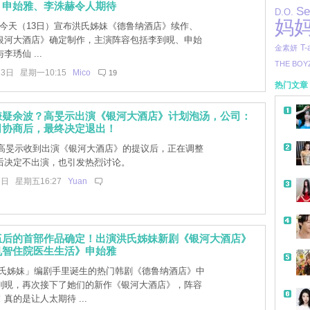
》申始雅、李洙赫令人期待
Se
D.O.
妈
lix 今天（13日）宣布洪氏姊妹《德鲁纳酒店》续作、
银河大酒店》确定制作，主演阵容包括李到晛、申始
T-
金素妍
琇仙 ...
THE BOY
13日 星期一10:15
Mico
19
热门文章
嫌疑余波？高旻示出演《银河大酒店》计划泡汤，公司：
司协商后，最终决定退出！
高旻示收到出演《银河大酒店》的提议后，正在调整
后决定不出演，也引发热烈讨论。
7日 星期五16:27
Yuan
伍后的首部作品确定！出演洪氏姊妹新剧《银河大酒店》
机智住院医生生活》申始雅
带
氏姊妹」编剧手里诞生的热门韩剧《德鲁纳酒店》中
到晛，再次接下了她们的新作《银河大酒店》，阵容
真的是让人太期待 ...