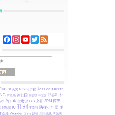
广告
网
Facebook
Instagram
YouTube
Twitter
Feed
Junior
Jessica
Moving 异能
秀英
INFINITE
ANG
郑容和
朴
徐仁国
尹恩惠
韩志旼
韩艺瑟
Apink
金惠奫
玄彬
2PM
两天一
智孝
EXO
孔刘
防弹少年团
IU
少
虎
郑敬淏
李瑞镇
Wonder Girls
李圣经
赵权
无限挑战
李光洙