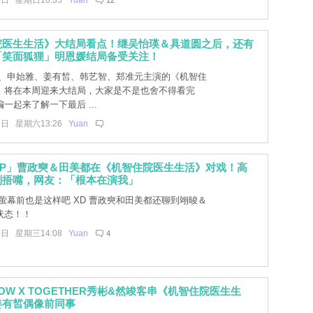
8日 星期日16:35
Yuan
12
院医生生活》大结局看点！继吴怡瑛＆具道圆之后，还有
「笑面狐狸」明恩媛结局备受关注！
、申始雅、姜有皙、韩艺智、郑准元主演的《机智住
》将在本周迎来大结局，大家是不是也舍不得看完
一起来了解一下最后 ...
7日 星期六13:26
Yuan
CP」曹政奭＆田美都在《机智住院医生生活》对戏！高
到捂嘴，网友：「根本在演我」
萤幕前也是这样吧 XD 曹政奭和田美都还聊到翊晙＆
状态！！
4日 星期三14:08
Yuan
4
ROW X TOGETHER秀彬&然竣客串《机智住院医生生
姜有皙偶像前同事