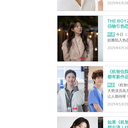
2025年6月2
THE B
侣物引热
明星
今日（1
始雅陷入热
2025年6月1
《机智住
都有新作
韩剧
《机智
大势演员高
让人期待呀
2025年5月2
如果《机
想出演！