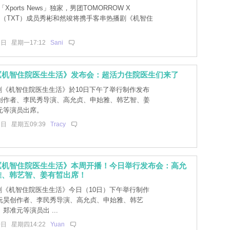
Xports News」独家，男团TOMORROW X
ER（TXT）成员秀彬和然竣将携手客串热播剧《机智住
1日 星期一17:12
Sani
《机智住院医生生活》发布会：超活力住院医生们来了
新剧《机智住院医生生活》於10日下午了举行制作发布
创作者、李民秀导演、高允贞、申始雅、韩艺智、姜
元等演员出席。
1日 星期五09:39
Tracy
《机智住院医生生活》本周开播！今日举行发布会：高允
雅、韩艺智、姜有皙出席！
新剧《机智住院医生生活》今日（10日）下午举行制作
沅昊创作者、李民秀导演、高允贞、申始雅、韩艺
郑准元等演员出 ...
0日 星期四14:22
Yuan