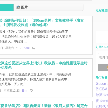
图片
追踪韩星
》编剧新作回归！「190cm男神」文相敏联手《魔女
雅，主演纯爱校园剧《请勿越墙》
曾被《那年，我们的夏天》那份青涩爱情感动到不
个消息绝对会让你兴奋！据韩媒报导，20 代大势男星
强新人」申始雅 ...
订阅KSD
5日 星期六16:12
Sani
就算这份爱恋从世界上消失》秋泳愚＋申始雅重现学生时
心动爱恋
今夜，就算这份爱恋从世界上消失》中，演员秋泳愚
热门标签
呈现纯纯的初恋故事。韩国人最知名的告白台词中，
Super 
始是第一天」而广 ...
BIGB
日 星期五12:23
Erin
敏英
宋
夜
金宣
《德鲁纳酒店》团队再聚首！新剧《银河大酒店》确定合
女时代