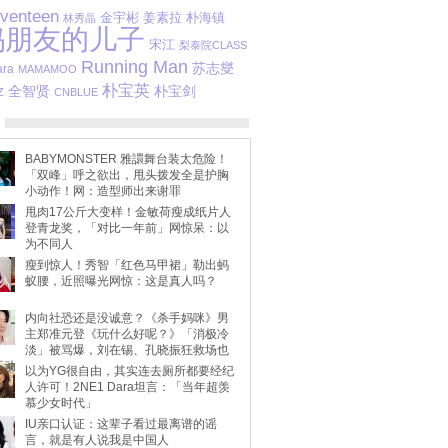
venteen
金宇彬
姜素拉
朴海镇
林秀晶
妈朋友的儿子
宋江
梨泰院CLASS
Running Man
苏志燮
ara
MAMAMOO
朴宝英
朴宝剑
全智贤
Z
CNBLUE
BABYMONSTER 雅譞舞台装太危险！
「双峰」呼之欲出，甩头拨发全是护胸
小动作！网：造型师出来谢罪
甩肉17公斤大变样！金敏荷瘦成纸片人
登青龙奖，「对比一年前」网惊呆：以
为不同人
瘦到惊人！秀智「红色马甲裙」勒出蚂
蚁腰，近照曝光网惊：这是真人吗？
内向社恐还是没诚意？《杀手妈咪》男
主郑准元登《玩什么好呢？》「消极冷
淡」被骂爆，刘在锡、孔晓振狂救场也
不动
以为YG很自由，其实连去厕所都要经纪
人许可！2NE1 Dara坦言：「当年超羡
慕少女时代」
IU亲口认证：这辈子看过最离谱的谣
言，就是有人说我是中国人