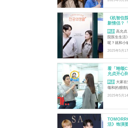
2025年5月1
《机智住
新情侣？
韩剧
高允贞
院医生生活
呢？就和小编
2025年5月1
看「翊颂
允贞开心
韩剧
大家在
颂和的感情
2025年5月1
TOMOR
活》饰演