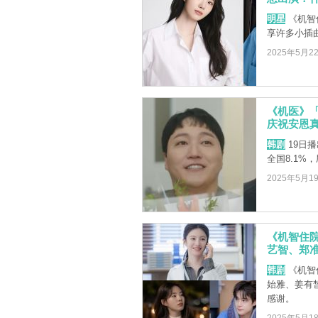
明星
《机智
享许多小插
2025年5月2
《机医》
庆祝安恩
韩剧
19日
全国8.1%
2025年5月1
《机智住
艺智、郑
韩剧
《机智
始雅、姜有
感谢。