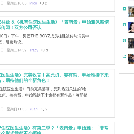
6日 星期四10:05
Mico
2
OYZ柱延 &《机智住院医生生活》「表南景」申始雅佩戴情
恋传闻！双方公司否认
0日）下午，男团THE BOYZ成员柱延被传与演员申
恋，引发热议。
0日 星期二14:59
Tracy
3
院医生生活》完美收官！高允贞、姜有皙、申始雅接下来
品，期待他们的全新角色！
住院医生生活》日前完美落幕，受到热烈关注的3名
允贞、姜有皙、申始雅接下来也都有新作品！每部都
！
5日 星期日11:33
Yuan
2
智住院医生生活》有第二季？「表南景」申始雅：「非常
什么形式我都不会拒绝」