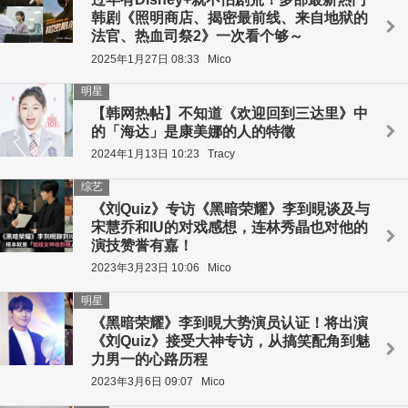
韩剧《照明商店、揭密最前线、来自地狱的
法官、热血司祭2》一次看个够～
2025年1月27日 08:33
Mico
明星
【韩网热帖】不知道《欢迎回到三达里》中
的「海达」是康美娜的人的特徵
2024年1月13日 10:23
Tracy
综艺
《刘Quiz》专访《黑暗荣耀》李到晛谈及与
宋慧乔和IU的对戏感想，连林秀晶也对他的
演技赞誉有嘉！
2023年3月23日 10:06
Mico
明星
《黑暗荣耀》李到晛大势演员认证！将出演
《刘Quiz》接受大神专访，从搞笑配角到魅
力男一的心路历程
2023年3月6日 09:07
Mico