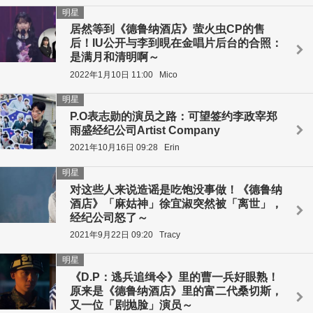
明星
居然等到《德鲁纳酒店》萤火虫CP的售
后！IU公开与李到晛在金唱片后台的合照：
是满月和清明啊～
2022年1月10日 11:00
Mico
明星
P.O表志勋的演员之路：可望签约李政宰郑
雨盛经纪公司Artist Company
2021年10月16日 09:28
Erin
明星
对这些人来说造谣是吃饱没事做！《德鲁纳
酒店》「麻姑神」徐宜淑突然被「离世」，
经纪公司怒了～
2021年9月22日 09:20
Tracy
明星
《D.P：逃兵追缉令》里的曹一兵好眼熟！
原来是《德鲁纳酒店》里的富二代桑切斯，
又一位「剧抛脸」演员～