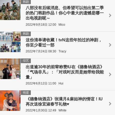
韩剧
八部没有后续消息、但希望可以拍出第二季
的热门韩剧作品！你心中最大的遗憾是哪一
出电视剧呢～
2022年9月18日 12:00
Mico
韩剧
这份清单请收藏！tvN这些年拍过的神剧，
你至少看过一部
2022年7月24日 08:30
Tracy
综艺
出道逾30年的前辈称赞IU在《德鲁纳酒店》
「气场非凡」：「对戏时反而是她带给我能
量」
2022年6月12日 11:00
Hui
明星
《德鲁纳酒店》张满月&麻姑神的情谊！IU
再次送徐宜淑春节礼物♥
2022年1月30日 12:49
White