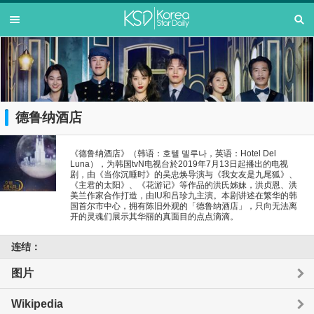
德鲁纳酒店
《德鲁纳酒店》（韩语：호텔 델루나，英语：Hotel Del
Luna），为韩国tvN电视台於2019年7月13日起播出的电视
剧，由《当你沉睡时》的吴忠焕导演与《我女友是九尾狐》、
《主君的太阳》、《花游记》等作品的洪氏姊妹，洪贞恩、洪
美兰作家合作打造，由IU和吕珍九主演。本剧讲述在繁华的韩
国首尔市中心，拥有陈旧外观的「德鲁纳酒店」，只向无法离
开的灵魂们展示其华丽的真面目的点点滴滴。
连结：
图片
Wikipedia