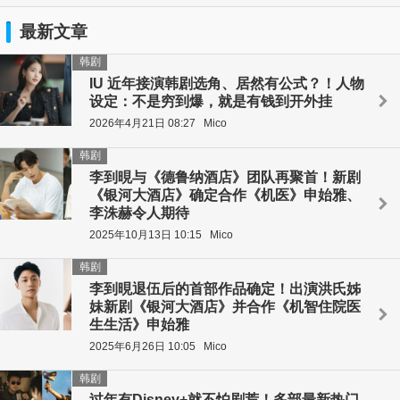
最新文章
韩剧
IU 近年接演韩剧选角、居然有公式？！人物
设定：不是穷到爆，就是有钱到开外挂
2026年4月21日 08:27
Mico
韩剧
李到晛与《德鲁纳酒店》团队再聚首！新剧
《银河大酒店》确定合作《机医》申始雅、
李洙赫令人期待
2025年10月13日 10:15
Mico
韩剧
李到晛退伍后的首部作品确定！出演洪氏姊
妹新剧《银河大酒店》并合作《机智住院医
生生活》申始雅
2025年6月26日 10:05
Mico
韩剧
过年有Disney+就不怕剧荒！多部最新热门