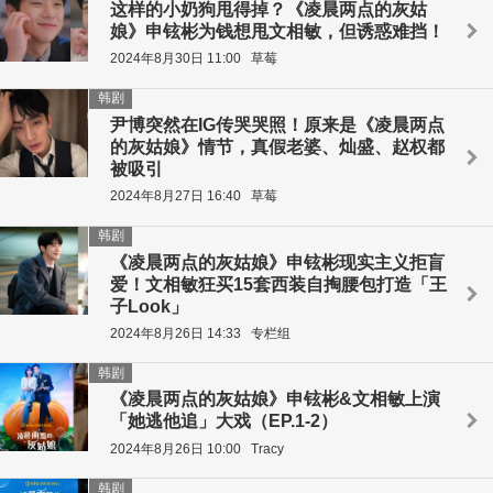
这样的小奶狗甩得掉？《凌晨两点的灰姑
娘》申铉彬为钱想甩文相敏，但诱惑难挡！
2024年8月30日 11:00
草莓
韩剧
尹博突然在IG传哭哭照！原来是《凌晨两点
的灰姑娘》情节，真假老婆、灿盛、赵权都
被吸引
2024年8月27日 16:40
草莓
韩剧
《凌晨两点的灰姑娘》申铉彬现实主义拒盲
爱！文相敏狂买15套西装自掏腰包打造「王
子Look」
2024年8月26日 14:33
专栏组
韩剧
《凌晨两点的灰姑娘》申铉彬&文相敏上演
「她逃他追」大戏（EP.1-2）
2024年8月26日 10:00
Tracy
韩剧