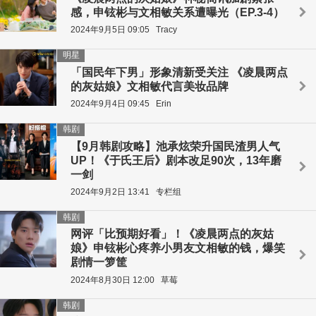
感，申铉彬与文相敏关系遭曝光（EP.3-4）
2024年9月5日 09:05
Tracy
明星
「国民年下男」形象清新受关注 《凌晨两点
的灰姑娘》文相敏代言美妆品牌
2024年9月4日 09:45
Erin
韩剧
【9月韩剧攻略】池承炫荣升国民渣男人气
UP！《于氏王后》剧本改足90次，13年磨
一剑
2024年9月2日 13:41
专栏组
韩剧
网评「比预期好看」！《凌晨两点的灰姑
娘》申铉彬心疼养小男友文相敏的钱，爆笑
剧情一箩筐
2024年8月30日 12:00
草莓
韩剧