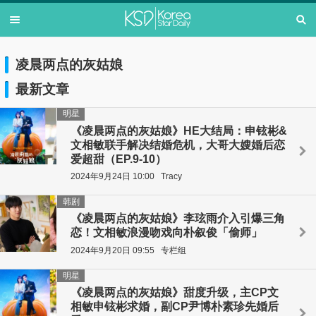
凌晨两点的灰姑娘
最新文章
明星
《凌晨两点的灰姑娘》HE大结局：申铉彬&
文相敏联手解决结婚危机，大哥大嫂婚后恋
爱超甜（EP.9-10）
2024年9月24日 10:00
Tracy
韩剧
《凌晨两点的灰姑娘》李玹雨介入引爆三角
恋！文相敏浪漫吻戏向朴叙俊「偷师」
2024年9月20日 09:55
专栏组
明星
《凌晨两点的灰姑娘》甜度升级，主CP文
相敏申铉彬求婚，副CP尹博朴素珍先婚后