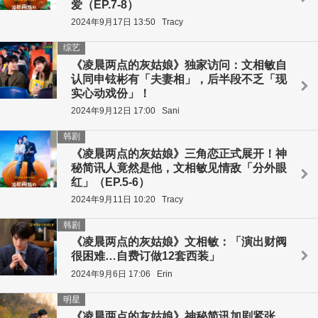
爱（EP.7-8）
2024年9月17日 13:50
Tracy
综艺
《凌晨两点的灰姑娘》独家访问：文相敏自
认同申铉彬有「夫妻相」，后半段不乏「现
实心动戏份」！
2024年9月12日 17:00
Sani
韩剧
《凌晨两点的灰姑娘》三角恋正式展开！神
秘简讯人竟然是他，文相敏见情敌「分外眼
红」（EP.5-6）
2024年9月11日 10:20
Tracy
韩剧
《凌晨两点的灰姑娘》文相敏：「演出财阀
很困难…自费订做12套西装」
2024年9月6日 17:06
Erin
明星
《凌晨两点的灰姑娘》神秘简讯加剧紧张