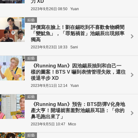
力 XD
2023年9月26日 08:50
Yuan
綜藝
評價寫在臉上！劉在錫吃到不喜歡食物瞬間
「變魷魚」，「罪魁禍首」池錫辰出現頻率
獨高
2023年9月23日 18:33
Sani
綜藝
《Running Man》因池錫辰抽到和自己一
樣的圖案！BTS V 嚇到表情管理失敗，還往
後退半步 XD
2023年9月11日 12:14
Yuan
綜藝
《Running Man》預告：BTS防彈V化身地
產大亨！開場就害羞對池錫辰耳語：「你的
鼻毛跑出來了」
2023年9月5日 10:47
Mico
綜藝