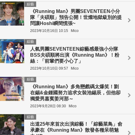
綜藝
《Running Man》男團SEVENTEEN小分
隊「夫碩順」預告公開！世燦地獄級別的提
問讓Hoshi瞬間慌張~
2023年10月16日 10:15
Mico
綜藝
人氣男團SEVENTEEN綜藝感最強小分隊
BSS夫碩順將出演《Running Man》！粉
絲：「前輩們要小心了」
2023年10月10日 09:57
Mico
綜藝
《Running Man》多角戀戲碼太爆笑！劉
在錫&金鍾國努力追求女裝池錫辰，但他卻
獨愛男嘉賓姜河那～
2023年9月28日 08:30
Mico
綜藝
出道25年來首次出演綜藝！「綜藝菜鳥」俞
承豪在《Running Man》散發各種呆萌魅