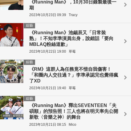
《Running Man》，10月30日錄製最後一
期
2023年10月23日 09:39
Tracy
綜藝
《Running Man》池錫辰又「日常裝
熟」！不知李準演員出身，說錯話「要向
MBLAQ粉絲道歉」
2023年10月22日 19:00
草莓
綜藝
《RM》這群人為任務竟不惜自我傷害！
「和圈內人交往過？」李準承認完也覺得瘋
了XD
2023年10月21日 19:40
草莓
綜藝
《Running Man》釋出SEVENTEEN「夫
碩順」的預告照！三人也將在明天率先公開
新歌〈音樂之神〉的舞台
2023年10月21日 08:15
Mico