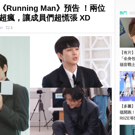
Running Man》預告 ！兩位
熱門
超瘋，讓成員們超慌張 XD
an
3
【有片】
「全身
福音戰
【多圖】《
毯開跑！Re
RIIZE