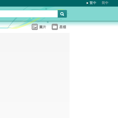
繁中
简中
圖片
星檔