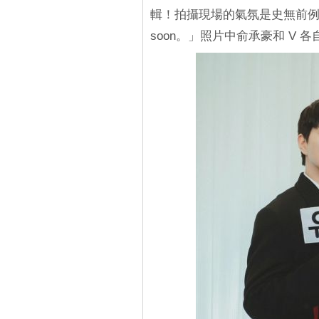
輯！拍攝現場的氣氛是史無前例＋顏
soon。」照片中俞承豪和 V