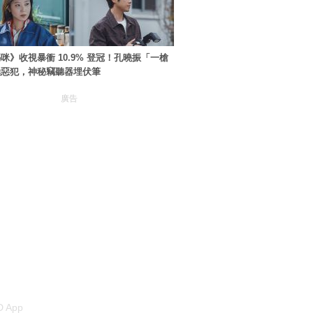
咪》收視暴衝 10.9% 登冠！孔曉振「一槍
極惡犯，神秘竊聽器埋伏筆
廣告
 App