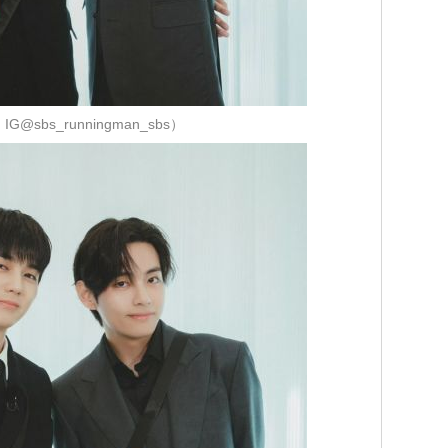
G@sbs_runningman_sbs）