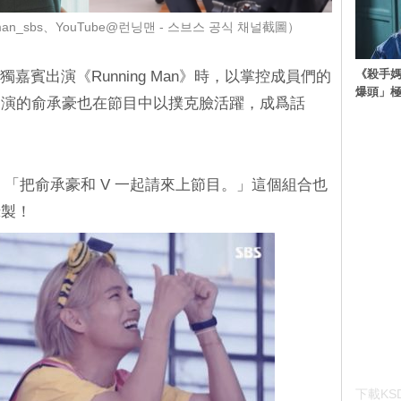
man_sbs、YouTube@런닝맨 - 스브스 공식 채널截圖）
《殺手媽
單獨嘉賓出演《Running Man》時，以掌控成員們的
爆頭」
出演的俞承豪也在節目中以撲克臉活躍，成爲話
說：「把俞承豪和 V 一起請來上節目。」這個組合也
錄製！
下載KSD