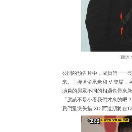
（圖源：I
公開的預告片中，成員們一一亮
來。」接著俞承豪和 V 登場
演員的與眾不同的相遇也帶來
「應該不是小看我們才來的吧
員們驚慌失措 XD 而這期將在