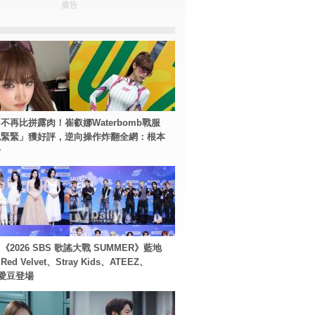
廣告
不再比拼露肉！崔叡娜Waterbomb戰服
包緊緊」獲好評，逆向操作炸翻全網：根本
士
2026 SBS 歌謠大戰 SUMMER》藍地
d Velvet、Stray Kids、ATEEZ、
等愛豆登場