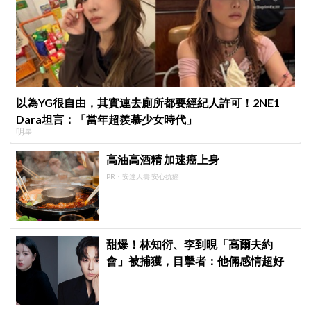
以為YG很自由，其實連去廁所都要經紀人許可！2NE1
Dara坦言：「當年超羨慕少女時代」
明星
高油高酒精 加速癌上身
PR・安達人壽 安心抗癌
甜爆！林知衍、李到晛「高爾夫約
會」被捕獲，目擊者：他倆感情超好