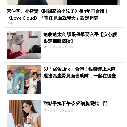
宋仲基、朴智賢《財閥家的小兒子》後4年再合體！
《Love Cloud》「前任見面就變天」設定超鬧
韓劇
追劇追太久 護眼保單要入手【安心護
眼定期眼睛險】
PR・安達人壽 安心護眼
SJ「宿舍Line」合體！銀赫穿上大隊
週邊為圭賢見面會助陣，一起在後臺
開箱神童送上的相機「差點閃瞎眼」
甜點手搖下午茶 癌細胞易找上門
PR・安達人壽 安心抗癌