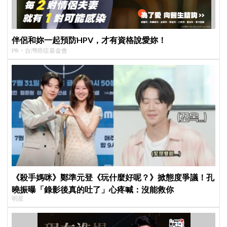
伴侶和妳一起預防HPV，才有資格說愛妳！
PR・台灣癌症基金會
《殺手媽咪》鄭準元登《玩什麼好呢？》掀態度爭議！孔
曉振曝「錄影後真的吐了」心疼喊：沒能救你
明星