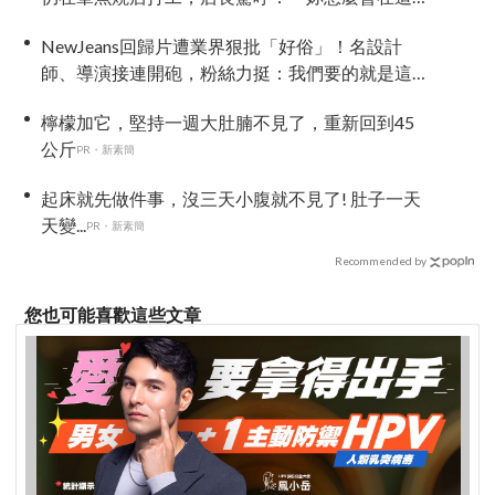
裡？」
NewJeans回歸片遭業界狠批「好俗」！名設計
師、導演接連開砲，粉絲力挺：我們要的就是這
個味
檸檬加它，堅持一週大肚腩不見了，重新回到45
公斤
PR・新素簡
起床就先做件事，沒三天小腹就不見了! 肚子一天
天變...
PR・新素簡
Recommended by
您也可能喜歡這些文章