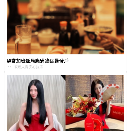
經常加班飯局應酬 癌症暴發戶
PR・安達人壽 安心抗癌