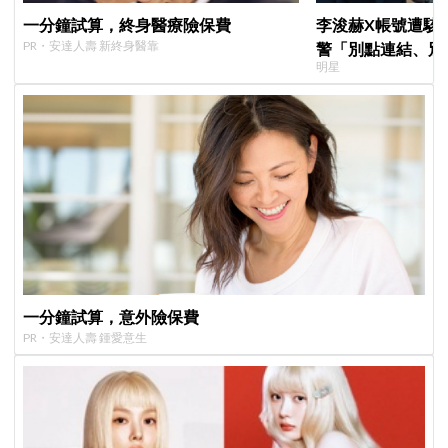
一分鐘試算，終身醫療險保費
李浚赫X帳號遭駭
PR・安達人壽 新終身醫靠
警「別點連結、別
明星
了
一分鐘試算，意外險保費
PR・安達人壽 鍾愛意生