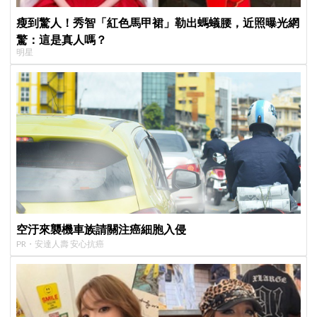
瘦到驚人！秀智「紅色馬甲裙」勒出螞蟻腰，近照曝光網
驚：這是真人嗎？
明星
空汙來襲機車族請關注癌細胞入侵
PR・安達人壽 安心抗癌