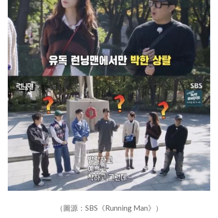
（圖源：SBS《Running Man》）