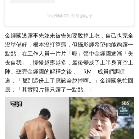
Jk (@kjk76) 分享的帖子
金鍾國透露事先並未被告知要脫掉上衣，自己也完全
沒準備好，根本沒打算露，但攝影師希望他能夠露一
點點，在工作人員一片片「喔」聲中金鍾國逐漸「失
去自我」，慢慢越露越多，最後變成了上半身真空上
陣。聽完金鍾國的解釋之後，「RM」成員們調侃
道：「都到這份上了應該全脫掉啊。」金鍾國急忙回
應：「其實照片裡只露了一點點。」