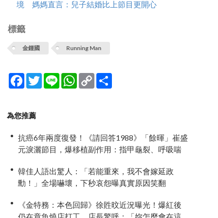
境 媽媽直言：兒子結婚比上節目更開心
標籤
金鍾國
Running Man
Facebook
Twitter
Line
WhatsApp
Copy
分
Link
享
為您推薦
抗癌6年兩度復發！《請回答1988》「餘暉」崔盛
元淚灑節目，爆移植副作用：指甲龜裂、呼吸喘
韓佳人語出驚人：「若能重來，我不會嫁延政
勳！」全場嚇壞，下秒哀怨曝真實原因笑翻
《金特務：本色回歸》徐貹旼近況曝光！爆紅後
仍在章魚燒店打工，店長驚呼：「妳怎麼會在這