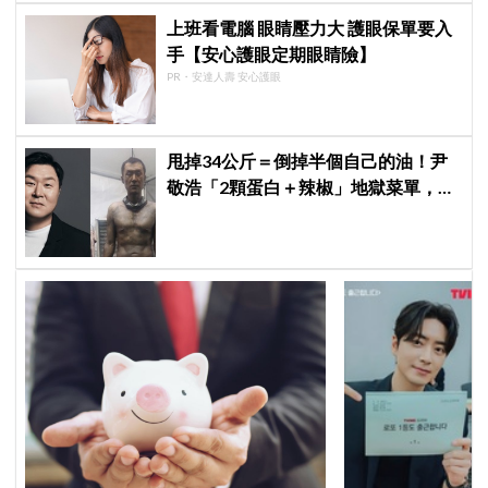
上班看電腦 眼睛壓力大 護眼保單要入
手【安心護眼定期眼睛險】
PR・安達人壽 安心護眼
甩掉34公斤＝倒掉半個自己的油！尹
敬浩「2顆蛋白＋辣椒」地獄菜單，你
敢抄嗎？