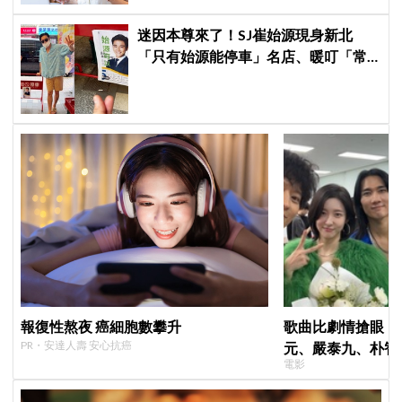
迷因本尊來了！SJ崔始源現身新北
「只有始源能停車」名店、暖叮「常
幫我換照片」，店家尖叫合照網笑
翻：這輩子不能脫粉了
報復性熬夜 癌細胞數攀升
歌曲比劇情搶眼！
PR・安達人壽 安心抗癌
元、嚴泰九、朴智
電影
曲《Love Is》超