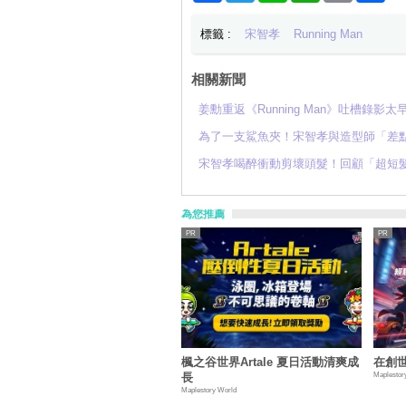
標籤 :
宋智孝
Running Man
相關新聞
姜勳重返《Running Man》吐槽錄
為了一支鯊魚夾！宋智孝與造型師「差
宋智孝喝醉衝動剪壞頭髮！回顧「超短
為您推薦
楓之谷世界Artale 夏日活動清爽成
在創
Maplestor
長
Maplestory World