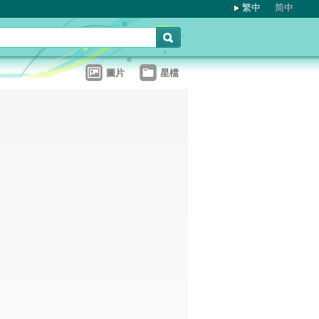
繁中
简中
圖片
星檔