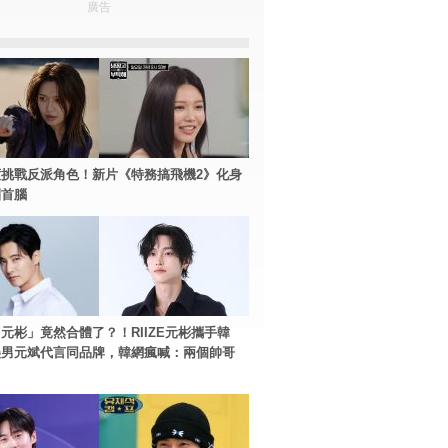
廣告
挑戰反派角色！新片《特務搞飛機2》化身
團首腦
元彬」竟然合體了？！RIIZE元彬攜手韓
美男元斌代言同品牌，韓網瘋喊：兩個帥哥