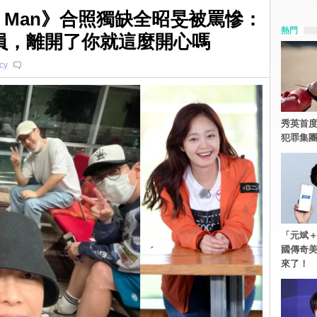
ng Man》合照獨缺全昭旻被罵慘：
熱門
員，離開了你就這麼開心嗎
cy
秀英首度
犯罪集
「元斌＋
國傳奇
來了！