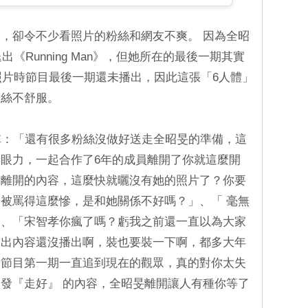
，卻令不少看照片的粉絲和網友不爽。 因為全昭
出《Running Man》，但她所在的最後一期其實
開照片時節目最後一期還未播出，因此這張「6人體」
粉絲不舒服。
稱：「還有很多粉絲沒做好送走全昭旻的準備，這
眼力，一起合作了6年的成員離開了你就這麼開
旻離開的內容，這麼快就曬沒有她的照片了？你要
被罵得這麼慘，是和她關係不好嗎？」、「 毫無
」、「宋智孝你瘋了嗎？虧我之前還一直以為大家
退出內容還沒播出啊，裝也要裝一下啊，都多大年
從節目第一期一直追到現在的觀眾，真的對你太失
發『走好』 的內容，全昭旻離開讓人有種你等了