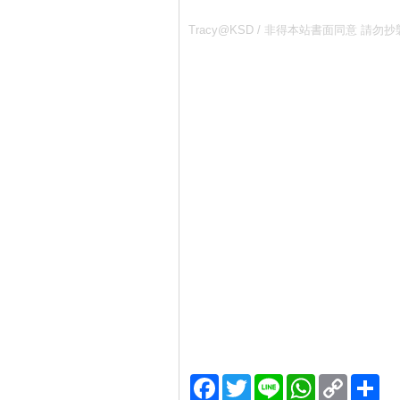
Tracy@KSD / 非得本站書面同意
Facebook
Twitter
Line
WhatsApp
Copy
分
Link
享