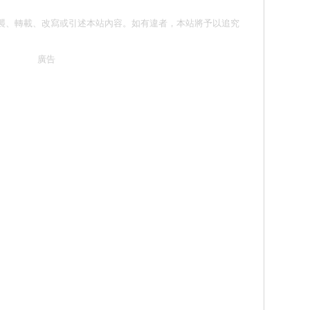
 請勿抄襲、轉載、改寫或引述本站內容。如有違者，本站將予以追究
廣告