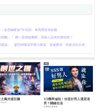
影太早！金慧峻睽違7年回歸、車禹閔首登綜藝
點鬧翻」！ 網一面倒挺團隊：當藝人該有的覺悟呢？
髮風波」，髮型師曝當年壓力爆表：曾被要求「把薪水吐出來」
世之楓光速狂飆
1/2機率淪陷！你是好男人還是渣
y World
男？關鍵在這
台灣癌症基金會