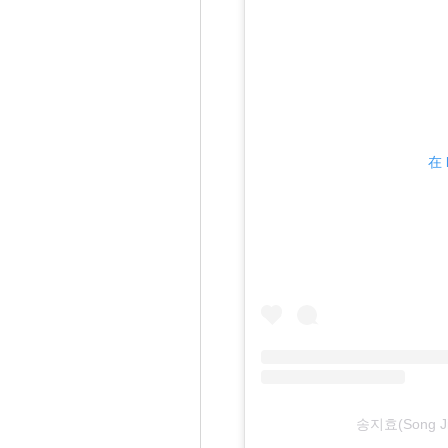
在 
송지효(Song Ji