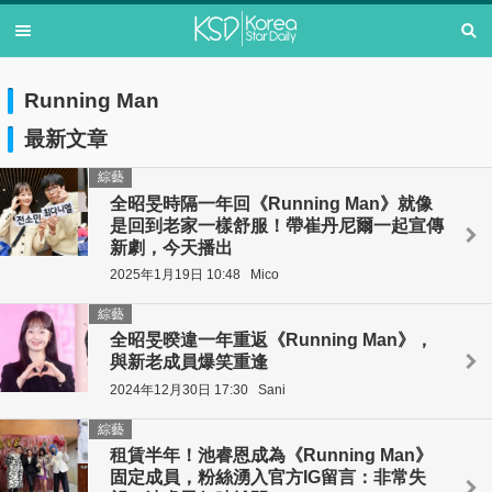
Running Man
最新文章
綜藝
全昭旻時隔一年回《Running Man》就像
是回到老家一樣舒服！帶崔丹尼爾一起宣傳
新劇，今天播出
2025年1月19日 10:48
Mico
綜藝
全昭旻暌違一年重返《Running Man》，
與新老成員爆笑重逢
2024年12月30日 17:30
Sani
綜藝
租賃半年！池睿恩成為《Running Man》
固定成員，粉絲湧入官方IG留言：非常失