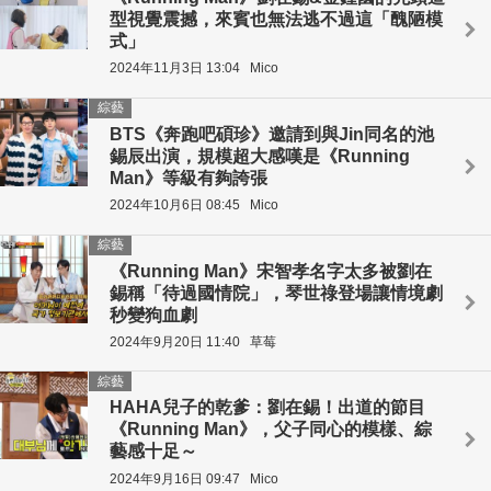
型視覺震撼，來賓也無法逃不過這「醜陋模
式」
2024年11月3日 13:04
Mico
綜藝
BTS《奔跑吧碩珍》邀請到與Jin同名的池
錫辰出演，規模超大感嘆是《Running
Man》等級有夠誇張
2024年10月6日 08:45
Mico
綜藝
《Running Man》宋智孝名字太多被劉在
錫稱「待過國情院」，琴世祿登場讓情境劇
秒變狗血劇
2024年9月20日 11:40
草莓
綜藝
HAHA兒子的乾爹：劉在錫！出道的節目
《Running Man》，父子同心的模樣、綜
藝感十足～
2024年9月16日 09:47
Mico