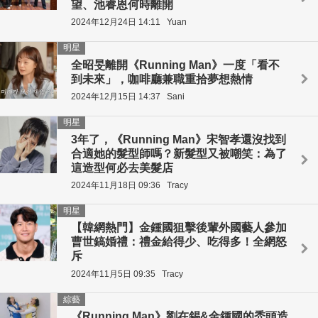
望、池睿恩何時離開
2024年12月24日 14:11
Yuan
明星
全昭旻離開《Running Man》一度「看不
到未來」，咖啡廳兼職重拾夢想熱情
2024年12月15日 14:37
Sani
明星
3年了，《Running Man》宋智孝還沒找到
合適她的髮型師嗎？新髮型又被嘲笑：為了
這造型何必去美髮店
2024年11月18日 09:36
Tracy
明星
【韓網熱門】金鍾國狙擊後輩外國藝人參加
曹世鎬婚禮：禮金給得少、吃得多！全網怒
斥
2024年11月5日 09:35
Tracy
綜藝
《Running Man》劉在錫&金鍾國的禿頭造