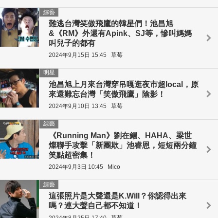
綜藝
難逃台灣笑傲飛鷹的韓星們！池昌旭
&《RM》外還有Apink、SJ等，慘叫媽媽
叫兒子的都有
2024年9月15日 15:45
草莓
明星
池昌旭上月來台灣穿吊嘎逛夜市超local，原
來還難忘台灣「笑傲飛鷹」陰影！
2024年9月10日 13:45
草莓
綜藝
《Running Man》劉在錫、HAHA、梁世
燦聯手攻擊「新團欺」池睿恩，短短兩分鐘
笑點超密集！
2024年9月3日 10:45
Mico
綜藝
這張照片是大聲還是K.Will？你認得出來
嗎？連大聲自己都不知道！
2024年8月25日 17:40
草莓