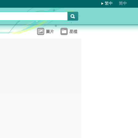
繁中
简中
圖片
星檔