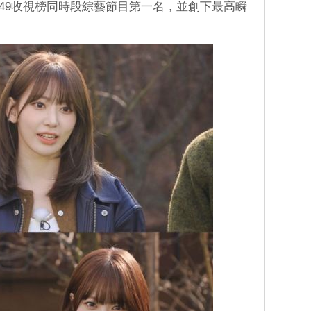
奪得2049收視榜同時段綜藝節目第一名，並創下最高瞬