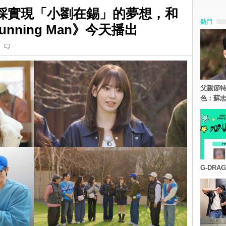
M洪恩採實現「小劉在錫」的夢想，和
熱門
unning Man》今天播出
父親節特
色：蘇志
G-DR