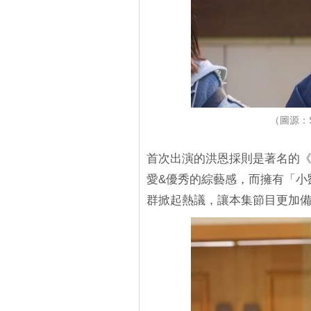
（圖源：S
首次出演的洪恩採則是著名的《Ru
愛&優秀的綜藝感，而擁有「小
群掀起熱議，讓本集節目更加