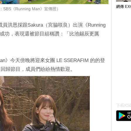
網傳 E
SBS《Running Man》宣傳照）
成員洪恩採跟Sakura（宮脇咲良）出演《Running
夢成功，表現還被節目組稱讚：「比池錫辰更厲
Man》今天傍晚將迎來女團 LE SSERAFIM 的的登
》回歸節目，成員們紛紛熱情歡迎。
下載KSD