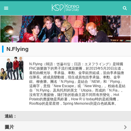
N.Flying
N.Flying（韓語：엔플라잉；日語：エヌフライング）是韓國
FNC娛樂旗下的男子流行搖滾樂團，於2015年5月20日出道，
最初由權光珍、李承協、車勳、金宰鉉所組成，並由李承協擔
任隊長。經成員變動後，現任成員包括李承協、車勳、金宰
鉉、柳會勝。團名「N.Flying」是結合「NEW」和「Flying」
這兩字，意指「New Escape」或「New Wing」。粉絲名是結
合「N.Flying」及烏托邦的英文「Utopia」而成的「N.Fia」。
沒有官方應援物，隨打歌的歌曲主題不同而有所變化，Hot
Potato的應援物是馬鈴薯，How R U today時的是紙飛機，
Rooftop的是星星燈，Spring Memories則是白色紙風車。
連結：
圖片