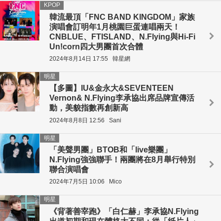
KPOP
韓流最頂「FNC BAND KINGDOM」家族
演唱會訂明年1月桃園巨蛋連唱兩天！
CNBLUE、FTISLAND、N.Flying與Hi-Fi
Un!corn四大男團首次合體
2024年8月14日 17:55
韓星網
明星
【多圖】IU&金永大&SEVENTEEN
Vernon& N.Flying李承協出席品牌宣傳活
動，美貌指數再創新高
2024年8月8日 12:56
Sani
明星
「美聲男團」BTOB和「live樂團」
N.Flying強強聯手！兩團將在8月舉行特別
聯合演唱會
2024年7月5日 10:06
Mico
明星
《背著善宰跑》「白仁赫」李承協N.Flying