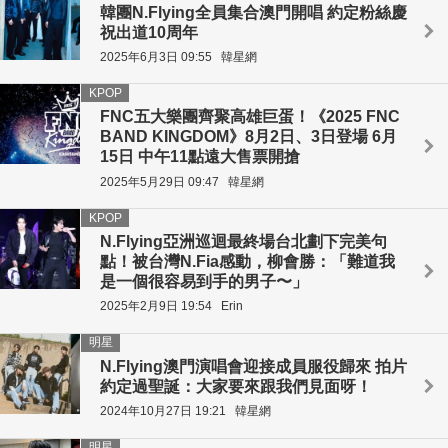
韓團N.Flying全員集合澳門開唱 約定粉絲慶
祝出道10周年
2025年6月3日 09:55
韓星網
KPOP
FNC五大樂團齊聚高雄巨蛋！《2025 FNC
BAND KINGDOM》8月2日、3日登場 6月
15日 中午11點遠大售票開搶
2025年5月29日 09:47
韓星網
KPOP
N.Flying亞洲巡迴最終場台北劃下完美句
點！被台灣N.Fia感動，柳會勝：「難道我
是一個很容易到手的男子〜」
2025年2月9日 19:54
Erin
明星
N.Flying澳門演唱會迎接成員服役歸來 拍片
約定過聖誕：大家要來跟我們見面呀！
2024年10月27日 19:21
韓星網
明星