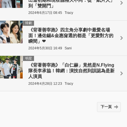
出道初期和現在體格大不同：從「紙片人」
到「雙開門」
2024年6月17日 08:45
Tracy
韓劇
《背著善宰跑》四主角分享劇中最愛名場
面！邊佑錫&金惠奫選的都是「更愛對方的
瞬間」❤
2024年5月30日 16:49
Sani
明星
《背著善宰跑》「白仁赫」竟然是N.Flying
隊長李承協！韓網：演技自然到誤認為是新
人演員
2024年4月28日 12:23
Tracy
下一頁