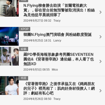
N.Flying柳會勝去助演「首爾電視劇大
賞」，卻在登台前無預警被取消演出！粉絲
為見他從早晨就排隊了
2024年9月27日 09:32
Tracy
KPOP
韓團N.Flying澳門演唱會 與粉絲歡度聖誕
2024年9月25日 18:31
Lancy
綜藝
羅PD學長海報形象參考男團SEVENTEEN
圓佑&《背著善宰跑》邊佑錫，本人看了也
無語XD
2024年9月5日 08:55
Mico
明星
《背著善宰跑》之後李承協又在《媽媽朋友
的兒子》裡亮相了：肌肉好身材很撩人！網
評：劇組有私心吧
2024年8月26日 08:50
Tracy