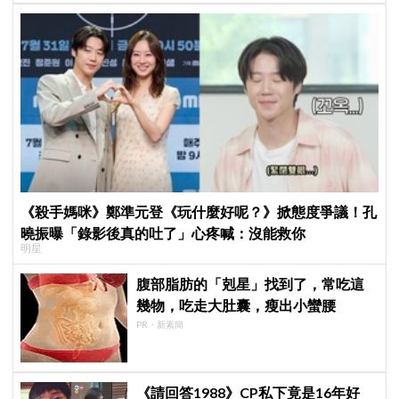
《殺手媽咪》鄭準元登《玩什麼好呢？》掀態度爭議！孔
曉振曝「錄影後真的吐了」心疼喊：沒能救你
明星
腹部脂肪的「剋星」找到了，常吃這
幾物，吃走大肚囊，瘦出小蠻腰
PR・新素簡
《請回答1988》CP私下竟是16年好