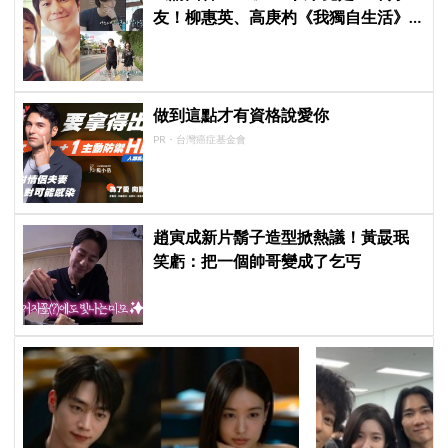
友！柳惠英、高庚杓《我獨自生活》
預告公開，暖心互動掀回憶殺
做到這點才有資格說愛你
PR・台灣癌症基金會
趙寅成新片鬍子造型掀熱議！黃晸珉
笑虧：把一個帥哥變成了乞丐