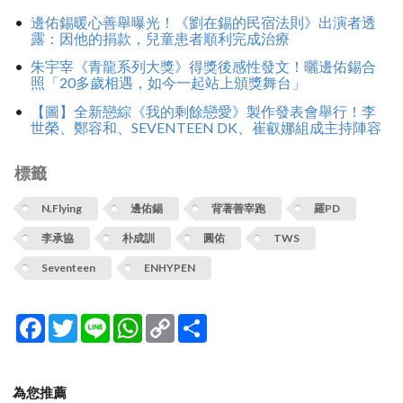
邊佑錫暖心善舉曝光！《劉在錫的民宿法則》出演者透
露：因他的捐款，兒童患者順利完成治療
朱宇宰《青龍系列大獎》得獎後感性發文！曬邊佑錫合
照「20多歲相遇，如今一起站上頒獎舞台」
【圖】全新戀綜《我的剩餘戀愛》製作發表會舉行！李
世榮、鄭容和、SEVENTEEN DK、崔叡娜組成主持陣容
標籤
N.Flying
邊佑錫
背著善宰跑
羅PD
李承協
朴成訓
圓佑
TWS
Seventeen
ENHYPEN
Facebook
Twitter
Line
WhatsApp
Copy
分
Link
享
為您推薦