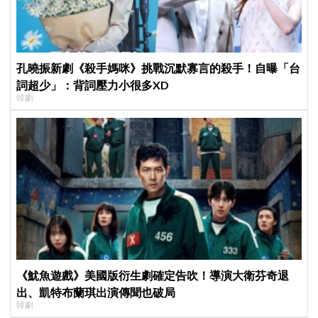
孔曉振新劇《殺手媽咪》挑戰沉默寡言的殺手！自曝「台
詞超少」：背詞壓力小很多XD
韓劇
《魷魚遊戲》美國版衍生劇確定告吹！導演大衛芬奇退
出、凱特布蘭琪出演傳聞也破局
韓劇