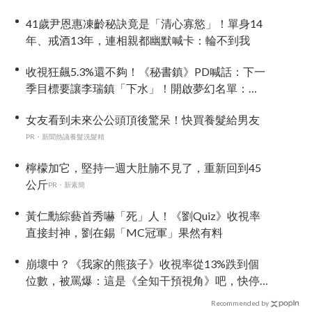
41歲尹恩惠凍齡秘訣竟是「清心寡慾」！單身14
年、戒酒13年，連相親都幽默喊卡：輪不到我
收視狂飆5.3%還不夠！《秘書鎮》PD喊話：下一
季目標要讓李瑞鎮「下水」！開啟夢幻名單：
Jennie、Rosé、Karina
女友看到未來公公頭頂後驚呆！快買養髮給男友
PR・新聞熱議養髮洗髮精
檸檬加它，堅持一週大肚腩不見了，重新回到45
公斤
PR・新素簡
黃仁勳綜藝首秀嚇「死」人！《劉Quiz》收視率
直接封神，劉在錫「MC冠軍」果然有料
崩壞中？《我家的熊孩子》收視率從13%跌到個
位數，被罵爆：這是《全知干預視角》吧，快停
播
Recommended by