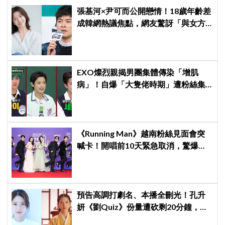
張基河×尹可而公開戀情！18歲年齡差
成韓網熱議焦點，網友驚訝「與女方
媽媽僅差5歲」
EXO燦烈親揭男團集體傳染「增肌
病」！自爆「大隻佬時期」遭粉絲集
體除名：網上完全查無此人！
《Running Man》越南粉絲見面會突
喊卡！開唱前10天緊急取消，驚爆
「這原因」太尷尬
預告高調打劇名、本播全刪光！孔升
妍《劉Quiz》份量遭砍剩20分鐘，
《21世紀大君夫人》6字憑空消失