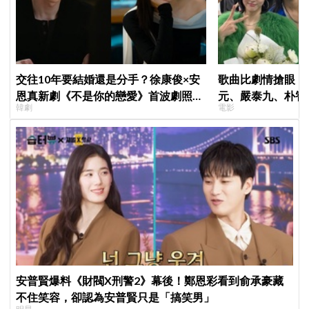
交往10年要結婚還是分手？徐康俊×安
歌曲比劇情搶眼！
恩真新劇《不是你的戀愛》首波劇照曝
元、嚴泰九、朴智
韓劇
電影
光，9月12日首播引期待
曲《Love Is》超
安普賢爆料《財閥X刑警2》幕後！鄭恩彩看到俞承豪藏
不住笑容，卻認為安普賢只是「搞笑男」