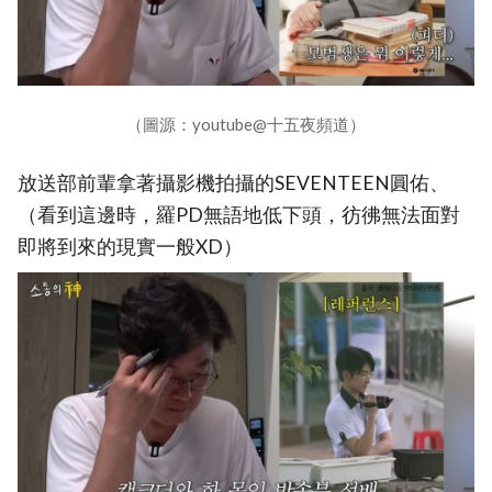
（圖源：youtube@十五夜頻道）
放送部前輩拿著攝影機拍攝的SEVENTEEN圓佑、
（看到這邊時，羅PD無語地低下頭，彷彿無法面對
即將到來的現實一般XD）