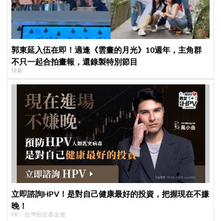
郭東延入伍在即！適逢《雲畫的月光》10週年，主角群
不只一起合拍畫報，還錄製特別節目
韓劇
立即諮詢HPV！是對自己健康最好的投資，把握現在不嫌
晚！
PR・台灣癌症基金會