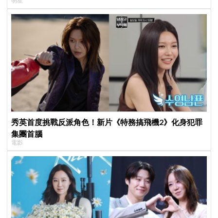
明星
秀英首度挑戰反派角色！新片《特務搞飛機2》化身犯罪
集團首腦
電影