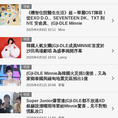
韓劇
《機智住院醫生生活》超～華麗OST陣容！
從EXO D.O.、SEVENTEEN DK、TXT 到
IVE 安俞真、(G)I-DLE Minnie
2025年4月8日 10:11
Mico
明星
韓國人氣女團(G)I-DLE成員MINNIE首度於
沙田馬場獻唱 為盛事揭開序幕
2025年4月3日 19:53
Lancy
明星
(G)I-DLE Minnie為韓國火災捐1億後，又為
家鄉泰國與緬甸地震災區捐出1億
2025年4月1日 20:08
草莓
明星
Super Junior爆雷連(G)I-DLE都不放過XD
銀赫說溜嘴雨琦要給Minnie驚喜，見不對勁
慌亂改口
2025年3月6日 11:50
草莓