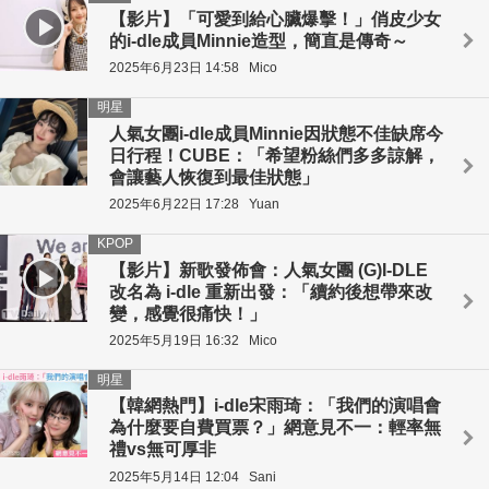
【影片】「可愛到給心臟爆擊！」俏皮少女
的i-dle成員Minnie造型，簡直是傳奇～
2025年6月23日 14:58
Mico
明星
人氣女團i-dle成員Minnie因狀態不佳缺席今
日行程！CUBE：「希望粉絲們多多諒解，
會讓藝人恢復到最佳狀態」
2025年6月22日 17:28
Yuan
KPOP
【影片】新歌發佈會：人氣女團 (G)I-DLE
改名為 i-dle 重新出發：「續約後想帶來改
變，感覺很痛快！」
2025年5月19日 16:32
Mico
明星
【韓網熱門】i-dle宋雨琦：「我們的演唱會
為什麼要自費買票？」網意見不一：輕率無
禮vs無可厚非
2025年5月14日 12:04
Sani