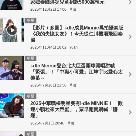
家鄉泰國洪災兒童捐款5000萬韓元
2025年12月2日 17:00
草莓
明星
【影片＋多圖】i-dle成員Minnie爲拍攝泰版
《我的失憶女友》！今天從仁川機場飛回泰
國
2025年11月4日 18:02
Yuan
明星
i-dle Minnie登台北大巨蛋開球開唱甜喊
「緊張」！「中職小可愛」江坤宇比愛心太
羨慕～
2025年7月20日 21:50
草莓
明星
2025中華職棒明星賽有i-dle MINNIE！「歡
迎小顆粒來大巨蛋」，票早開賣網喊「賺
爛」
2025年7月1日 20:40
草莓
明星