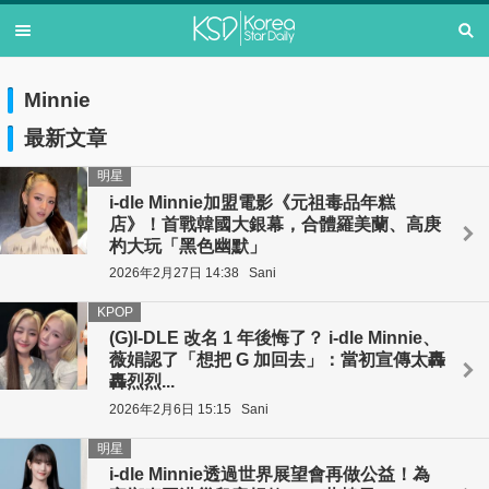
Minnie
最新文章
明星
i-dle Minnie加盟電影《元祖毒品年糕
店》！首戰韓國大銀幕，合體羅美蘭、高庚
杓大玩「黑色幽默」
2026年2月27日 14:38
Sani
KPOP
(G)I-DLE 改名 1 年後悔了？ i-dle Minnie、
薇娟認了「想把 G 加回去」：當初宣傳太轟
轟烈烈...
2026年2月6日 15:15
Sani
明星
i-dle Minnie透過世界展望會再做公益！為