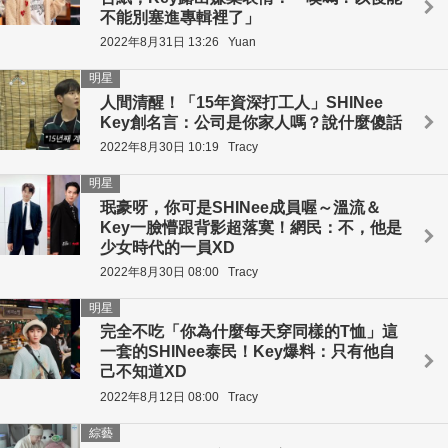
不能別塞進專輯裡了」
2022年8月31日 13:26
Yuan
明星
人間清醒！「15年資深打工人」SHINee
Key創名言：公司是你家人嗎？說什麼傻話
2022年8月30日 10:19
Tracy
明星
珉豪呀，你可是SHINee成員喔～溫流＆
Key一臉懵跟背影超落寞！網民：不，他是
少女時代的一員XD
2022年8月30日 08:00
Tracy
明星
完全不吃「你為什麼每天穿同樣的T恤」這
一套的SHINee泰民！Key爆料：只有他自
己不知道XD
2022年8月12日 08:00
Tracy
綜藝