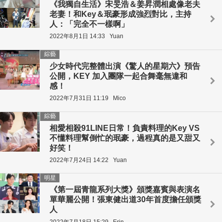
《我獨自生活》宋旻浩＆姜昇潤相處像老夫
老妻！和Key＆珉豪形成強烈對比，主持
人：「完全不一樣啊」
2022年8月1日 14:33
Yuan
綜藝
少女時代完整體出演《驚人的星期六》預告
公開，KEY 加入團隊一起合舞毫無違和
感！
2022年7月31日 11:19
Mico
綜藝
相愛相殺91LINE日常！負責料理的Key VS
不懂料理幫倒忙的珉豪，過程真的是又甜又
好笑！
2022年7月24日 14:22
Yuan
明星
《第一屆青龍系列大獎》頒獎嘉賓與表演名
單華麗公開！張東健出道30年首度擔任頒獎
人
2022年7月18日 15:29
Erin