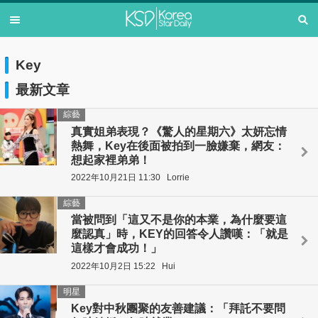
Key
最新文章
綜藝
真實姐弟表現？《驚人的星期六》太妍忘情
熱舞，Key在後面被拍到一臉嫌棄，網友：
想起家裡弟弟！
2022年10月21日 11:30
Lorrie
綜藝
當被問到「這又不是你的本業，為什麼要這
麼認真」時，KEY的回答令人讚嘆：「就是
這樣才會成功！」
2022年10月2日 15:22
Hui
明星
Key對中秋團聚的友善建議：「拜託不要問