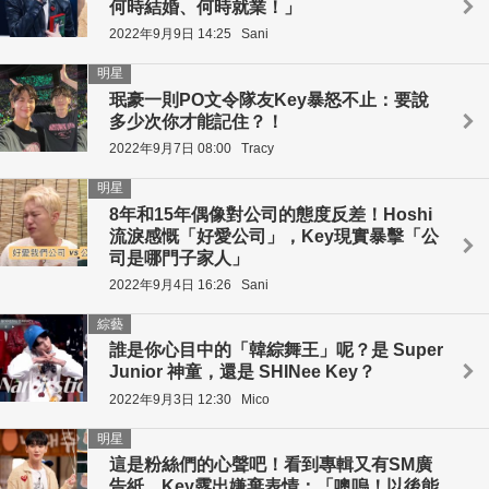
何時結婚、何時就業！」
2022年9月9日 14:25
Sani
明星
珉豪一則PO文令隊友Key暴怒不止：要說
多少次你才能記住？！
2022年9月7日 08:00
Tracy
明星
8年和15年偶像對公司的態度反差！Hoshi
流淚感慨「好愛公司」，Key現實暴擊「公
司是哪門子家人」
2022年9月4日 16:26
Sani
綜藝
誰是你心目中的「韓綜舞王」呢？是 Super
Junior 神童，還是 SHINee Key？
2022年9月3日 12:30
Mico
明星
這是粉絲們的心聲吧！看到專輯又有SM廣
告紙，Key露出嫌棄表情：「噢嗚！以後能