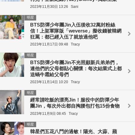
2023年11月30日 13:26
Sani
明星
BTS防彈少年團Jin入伍後收32萬封粉絲
信！上架軍隊版「weverse」擬收錢被韓網
狂罵：都已經入伍了就放過他吧
2023年11月17日 09:48
Tracy
明星
BTS防彈少年團Jin不光照顧新兵弟弟們，
連他們的父母都貼心關懷：每次結業式上都
送蝸牛霜給父母們
2023年11月14日 10:20
Tracy
明星
經常請吃飯的漂亮Jin！服役中的防彈少年
團Jin，每次外出都自掏腰包打包15份食物
2023年11月9日 08:45
Tracy
明星
韓星們五花八門的過敏！陽光、大蒜、蘋