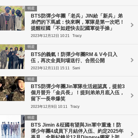
明星
BTS防彈少年團「老兵」JIN給「新兵」弟
弟們的下馬威：快來啊，軍隊是第一次吧！
提醒柾國「不如趕快去記國軍徒手操」
2023年12月12日 10:21
Tracy
明星
BTS的義氣！防彈少年團RM & V今日入
伍，再次全員到場送行、合照公開
2023年12月11日 15:11
Sani
明星
BTS防彈少年團Jin軍隊生活超認真，提前3
個月晉升「金兵長」！提到弟弟月底入伍，
留下一長串爆笑
2023年12月9日 10:11
Tracy
明星
BTS Jimin &柾國有望與Jin軍中重逢！防
彈少年團4成員下月結伴入伍、約定2025年
再見，全新紀錄片12月Disney+獨家上架