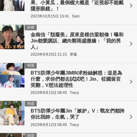
果、小黃瓜，最倒楣大概是「近視卻不能戴
隱形眼鏡」！
2023年10月15日 13:41
Sani
綜藝
金南佶「頹廢美」原來是模仿梁朝偉！曝和
Jin都愛講話、總向鄭雨盛撒嬌：「我的男
人」
2023年9月25日 21:15
草莓
明星
BTS防彈少年團JIMIN求粉絲解惑：這是為
什麼，求你們都去試試吧！Jin、柾國留言
笑翻，V想法超理性
2023年9月15日 08:45
Tracy
明星
BTS防彈少年團Jin「嫉妒」V：戰友們都誇
你比我帥，生氣，哭了
2023年9月12日 08:45
Tracy
明星