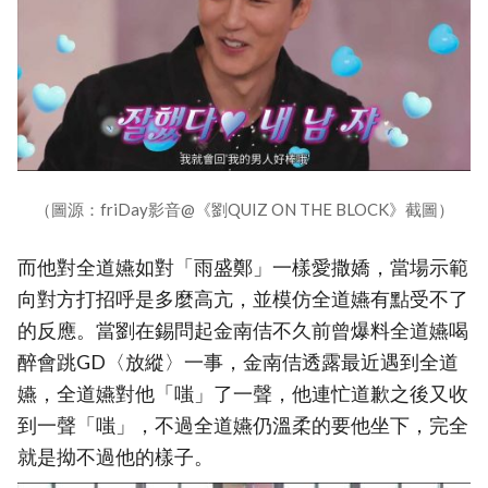
（圖源：friDay影音@《劉QUIZ ON THE BLOCK》截圖）
而他對全道嬿如對「雨盛鄭」一樣愛撒嬌，當場示範
向對方打招呼是多麼高亢，並模仿全道嬿有點受不了
的反應。當劉在錫問起金南佶不久前曾爆料全道嬿喝
醉會跳GD〈放縱〉一事，金南佶透露最近遇到全道
嬿，全道嬿對他「嗤」了一聲，他連忙道歉之後又收
到一聲「嗤」，不過全道嬿仍溫柔的要他坐下，完全
就是拗不過他的樣子。