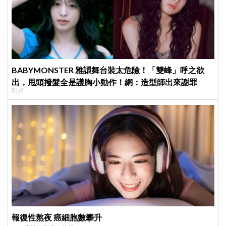
BABYMONSTER 雅譞舞台裝太危險！「雙峰」呼之欲
出，甩頭撥髮全是護胸小動作！網：造型師出來謝罪
明星
報復性熬夜 癌細胞數攀升