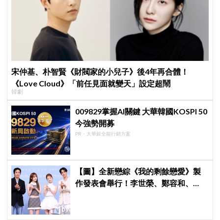
宋仲基、朴智賢《財閥家的小兒子》後4年再合體！
《Love Cloud》「前任見面就變天」設定超鬧
韓劇
009829掌握AI關鍵 大華韓國KOSPI 50
今強勢開募
PR・大華銀全能行銷方案
【圖】全新戀綜《我的剩餘戀愛》製
作發表會舉行！李世榮、鄭容和、
SEVENTEEN DK、崔叡娜組成主持陣
容