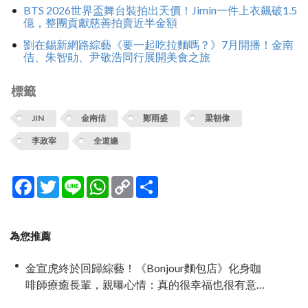
BTS 2026世界盃舞台裝拍出天價！Jimin一件上衣飆破1.5
億，整團貢獻慈善拍賣近半金額
劉在錫新網路綜藝《要一起吃拉麵嗎？》7月開播！金南
佶、朱智勛、尹敬浩同行展開美食之旅
標籤
JIN
金南佶
鄭雨盛
梁朝偉
李政宰
全道嬿
Facebook
Twitter
Line
WhatsApp
Copy
分
Link
享
為您推薦
金宣虎終於回歸綜藝！《Bonjour麵包店》化身咖
啡師療癒長輩，親曝心情：真的很幸福也很有意
義