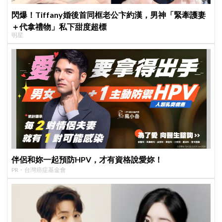
閃爆！Tiffany婚後首同框老公卞約漢，男神「緊牽護妻
＋代拿禮物」私下甜度超標
明星
伴侶和妳一起預防HPV，才有資格說愛妳！
PR・台灣癌症基金會