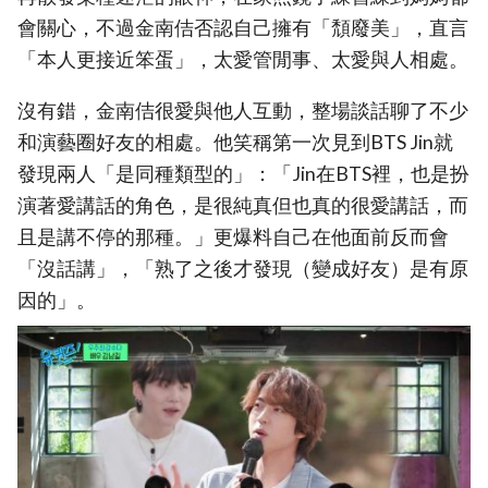
會關心，不過金南佶否認自己擁有「頹廢美」，直言
「本人更接近笨蛋」，太愛管閒事、太愛與人相處。
沒有錯，金南佶很愛與他人互動，整場談話聊了不少
和演藝圈好友的相處。他笑稱第一次見到BTS Jin就
發現兩人「是同種類型的」：「Jin在BTS裡，也是扮
演著愛講話的角色，是很純真但也真的很愛講話，而
且是講不停的那種。」更爆料自己在他面前反而會
「沒話講」，「熟了之後才發現（變成好友）是有原
因的」。