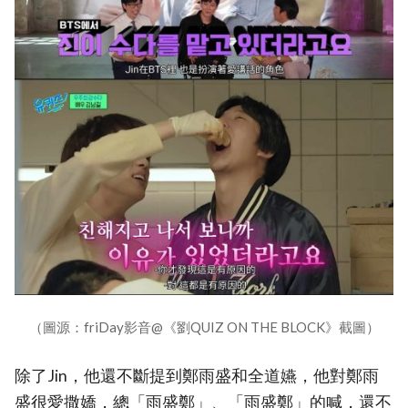
（圖源：friDay影音@《劉QUIZ ON THE BLOCK》截圖）
除了Jin，他還不斷提到鄭雨盛和全道嬿，他對鄭雨
盛很愛撒嬌，總「雨盛鄭」、「雨盛鄭」的喊，還不