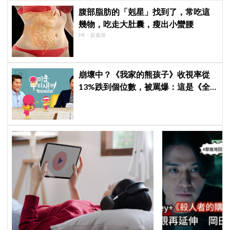
腹部脂肪的「剋星」找到了，常吃這
幾物，吃走大肚囊，瘦出小蠻腰
PR・新素簡
崩壞中？《我家的熊孩子》收視率從
13%跌到個位數，被罵爆：這是《全
知干預視角》吧，快停播