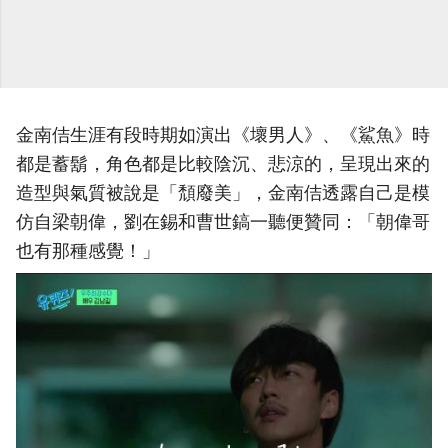
金南佶生涯有段時期如演出《壞男人》、《鯊魚》時
都是蓄鬍，角色都是比較陰沉、悲涼的，呈現出來的
造型與氣質被說是「頹廢美」，金南佶透露自己是模
仿自梁朝偉，劉在錫和曹世鎬一聽便贊同：「朝偉哥
也有那種感覺！」