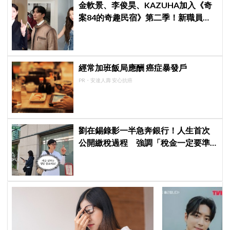
金軟景、李俊昊、KAZUHA加入《奇
案84的奇趣民宿》第二季！新職員曝
光後韓網瘋狂討論，期待值爆表
經常加班飯局應酬 癌症暴發戶
PR・安達人壽 安心抗癌
劉在錫錄影一半急奔銀行！人生首次
公開繳稅過程 強調「稅金一定要準
時繳」