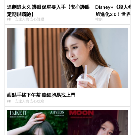
追劇追太久 護眼保單要入手【安心護眼
Disney+《殺人
定期眼睛險】
旭進化2.0！世界
PR・安達人壽 安心護眼
韓劇
登場竟殺了「他」
甜點手搖下午茶 癌細胞易找上門
PR・安達人壽 安心抗癌