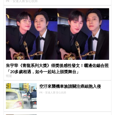
PR・安達人壽 安心抗癌
朱宇宰《青龍系列大獎》得獎後感性發文！曬邊佑錫合照
「20多歲相遇，如今一起站上頒獎舞台」
明星
空汙來襲機車族請關注癌細胞入侵
PR・安達人壽 安心抗癌