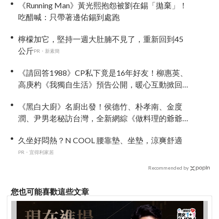
《Running Man》黃光熙抱怨被劉在錫「拋棄」！
吃醋喊：只帶著邊佑錫到處跑
檸檬加它，堅持一週大肚腩不見了，重新回到45
公斤
PR・新素簡
《請回答1988》CP私下竟是16年好友！柳惠英、
高庚杓《我獨自生活》預告公開，暖心互動掀回
憶殺
《黑白大廚》名廚出發！侯德竹、朴孝南、金度
潤、尹男老秘訪台灣，全新網綜《做料理的爺爺
們》4 月首播
久坐好悶熱？N COOL 腰靠墊、坐墊，涼爽舒適
PR・宜得利家居
Recommended by
您也可能喜歡這些文章