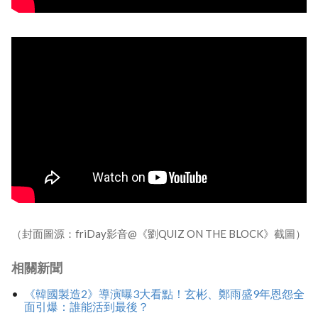
（封面圖源：friDay影音@《劉QUIZ ON THE BLOCK》截圖）
相關新聞
《韓國製造2》導演曝3大看點！玄彬、鄭雨盛9年恩怨全
面引爆：誰能活到最後？