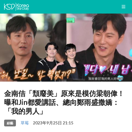
金南佶「頹廢美」原來是模仿梁朝偉！
曝和Jin都愛講話、總向鄭雨盛撒嬌：
「我的男人」
草莓
2023年9月25日 21:15
綜藝