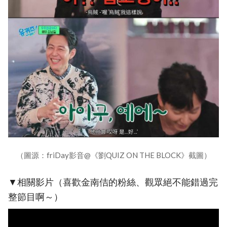
（圖源：friDay影音@《劉QUIZ ON THE BLOCK》截圖）
▼相關影片（喜歡金南佶的粉絲、觀眾絕不能錯過完
整節目啊～）