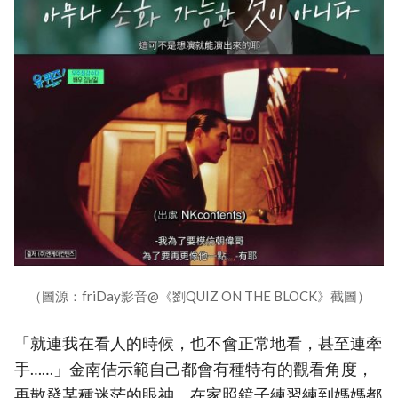
（圖源：friDay影音@《劉QUIZ ON THE BLOCK》截圖）
「就連我在看人的時候，也不會正常地看，甚至連牽
手……」金南佶示範自己都會有種特有的觀看角度，
再散發某種迷茫的眼神，在家照鏡子練習練到媽媽都