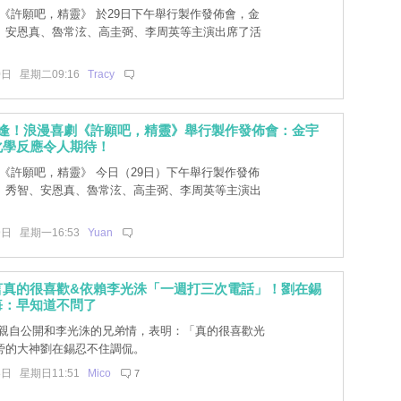
lix 《許願吧，精靈》 於29日下午舉行製作發佈會，金
、安恩真、魯常泫、高圭弼、李周英等主演出席了活
0日 星期二09:16
Tracy
重逢！浪漫喜劇《許願吧，精靈》舉行製作發佈會：金宇
化學反應令人期待！
lix 《許願吧，精靈》 今日（29日）下午舉行製作發佈
、秀智、安恩真、魯常泫、高圭弼、李周英等主演出
9日 星期一16:53
Yuan
言真的很喜歡&依賴李光洙「一週打三次電話」！劉在錫
悔：早知道不問了
親自公開和李光洙的兄弟情，表明：「真的很喜歡光
旁的大神劉在錫忍不住調侃。
8日 星期日11:51
Mico
7