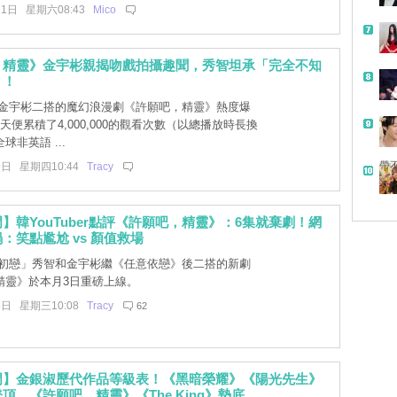
11日 星期六08:43
Mico
，精靈》金宇彬親揭吻戲拍攝趣聞，秀智坦承「完全不知
」！
金宇彬二搭的魔幻浪漫劇《許願吧，精靈》熱度爆
天便累積了4,000,000的觀看次數（以總播放時長換
球非英語 ...
帶
9日 星期四10:44
Tracy
】韓YouTuber點評《許願吧，精靈》：6集就棄劇！網
：笑點尷尬 vs 顏值救場
初戀」秀智和金宇彬繼《任意依戀》後二搭的新劇
精靈》於本月3日重磅上線。
8日 星期三10:08
Tracy
62
門】金銀淑歷代作品等級表！《黑暗榮耀》《陽光先生》
頂，《許願吧，精靈》《The King》墊底