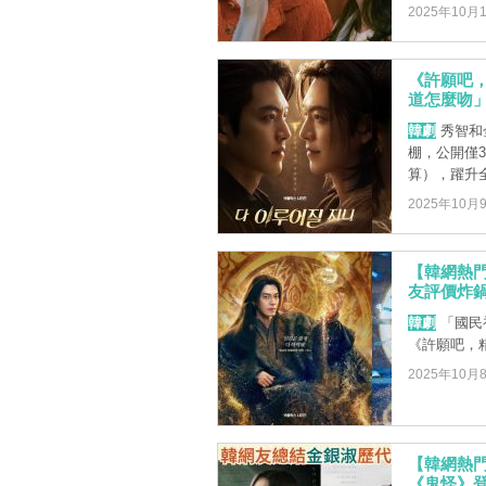
2025年10月
《許願吧
道怎麼吻
韓劇
秀智和
棚，公開僅3
算），躍升全
2025年10月
【韓網熱門
友評價炸鍋
韓劇
「國民
《許願吧，
2025年10月
【韓網熱
《鬼怪》登