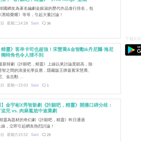
韓國網友為著名編劇金銀淑的歷代作品進行排名，包
《黑暗榮耀》等等，引起大量討論！
7日 星期二14:28
Sani
36
下載KSD
精靈》客串卡司也超強！宋慧喬&金智勳&丹尼爾·海尼
，獨特角色令人猜不到
lix最新韓劇《許願吧，精靈》上線以來討論度頗高，除
秀智之間的浪漫化學反應，隱藏版王牌嘉賓宋慧喬、
、金志勳 ...
6日 星期一15:03
Sani
1
門】金宇彬X秀智新劇《許願吧，精靈》開播口碑分歧：
追完 vs. 肉麻尷尬中途棄劇
精靈為題材的奇幻劇《許願吧，精靈》昨日通過
x全集上線，立即引起網友熱烈討論！
4日 星期六15:52
Sani
29