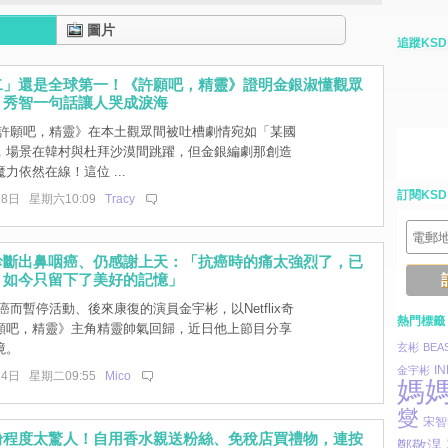
圖片
追蹤KSD
二」還是全球第一！《許願吧，精靈》證明金銀淑懂觀眾
：秀智一句話讓人哭成淚海
許願吧，精靈》在本土觀眾間被吐槽劇情宛如「某國
，場景在韓村與杜拜沙漠間跳躍，但金銀編劇那創造
力依然在線！這位 ...
訂閱KSD
18日 星期六10:09
Tracy
診斷出鼻咽癌、仍感謝上天：「抗癌時的痛太強烈了，已
。如今只留下了美好的記憶」
而暫停活動、後來康復的演員金宇彬，以Netflix奇
熱門標籤
願吧，精靈》主角精靈帥氣回歸，近日他上節目分享
境。
玄彬
BEA
IN
金宇彬
14日 星期二09:55
Mico
媽
燮
宋智
粉程度太驚人！自用香水親送粉絲、免稅店買禮物，連按
鄭敬淏