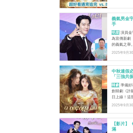
義氣男金
手
明星
演員金
為宣傳新劇
的義氣之舉
2025年9月3
中秋連假必
「三強共振
韓劇
準備好被
創韓劇《許
日上線！這部由
2025年9月3
【影片】
滿