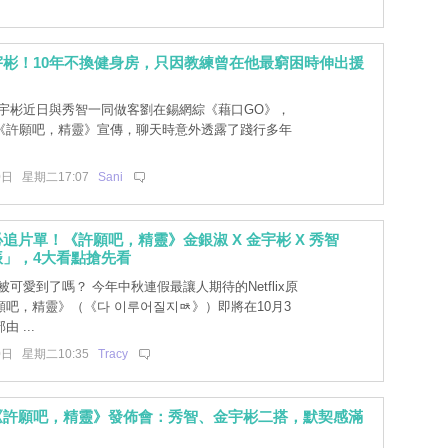
宇彬！10年不換健身房，只因教練曾在他最窮困時伸出援
宇彬近日與秀智一同做客劉在錫網綜《藉口GO》，
《許願吧，精靈》宣傳，聊天時意外透露了踐行多年
。
0日 星期二17:07
Sani
追片單！《許願吧，精靈》金銀淑 X 金宇彬 X 秀智
」，4大看點搶先看
可愛到了嗎？ 今年中秋連假最讓人期待的Netflix原
願吧，精靈》（《다 이루어질지ᇠ》）即將在10月3
 ...
0日 星期二10:35
Tracy
《許願吧，精靈》發佈會：秀智、金宇彬二搭，默契感滿