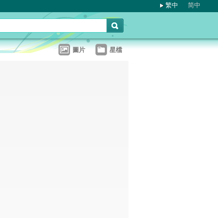
繁中
简中
圖片
星檔