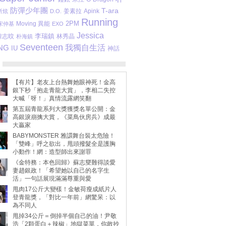
防彈少年團
T-ara
姜素拉
Apink
所炫
D.O.
Running
2PM
Moving 異能
宋仲基
EXO
Jessica
李瑞鎮
林秀晶
韓志旼
朴海鎮
Seventeen
我獨自生活
NG
IU
神話
【有片】老友上台熱舞她眼神死！金高
銀下秒「抱走青龍大賞」，李相二失控
大喊「呀！」真情流露網笑翻
第五屆青龍系列大獎獲獎名單公開：金
高銀淚崩擒大賞，《菜鳥伙房兵》成最
大贏家
BABYMONSTER 雅譞舞台裝太危險！
「雙峰」呼之欲出，甩頭撥髮全是護胸
小動作！網：造型師出來謝罪
《金特務：本色回歸》蘇志燮難得談愛
妻趙銀政！「希望她以自己的名字生
活」一句話展現滿滿尊重與愛
甩肉17公斤大變樣！金敏荷瘦成紙片人
登青龍獎，「對比一年前」網驚呆：以
為不同人
甩掉34公斤＝倒掉半個自己的油！尹敬
浩「2顆蛋白＋辣椒」地獄菜單，你敢抄