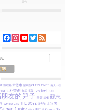
廣告
Facebook
Instagram
YouTube
Twitter
Feed
尹恩惠
ST
劉在錫
梨泰院CLASS
TWICE
兩天一夜
朴寶劍
少女時代
FINITE
無限挑戰
孔劉
媽朋友的兒子
蘇志
秀智
趙權
金宣虎
THE BOYZ
孝
Wonder Girls
鄭容和
Super Junior
朴
鐘鉉
宋江
G-Dragon