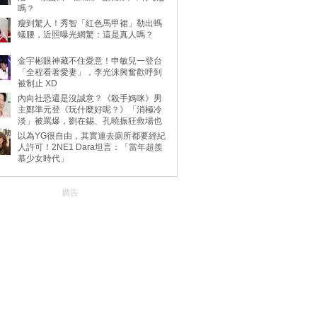
嗎？
瘦到驚人！秀智「紅色馬甲裙」勒出螞
蟻腰，近照曝光網驚：這是真人嗎？
金宇彬眼神藏不住愛意！申敏兒一登台
「全程看著愛妻」，李光洙興奮歡呼到
被制止 XD
內向社恐還是沒誠意？《殺手媽咪》男
主鄭準元登《玩什麼好呢？》「消極冷
淡」被罵爆，劉在錫、孔曉振狂救場也
不動
以為YG很自由，其實連去廁所都要經紀
人許可！2NE1 Dara坦言：「當年超羨
慕少女時代」
廣告