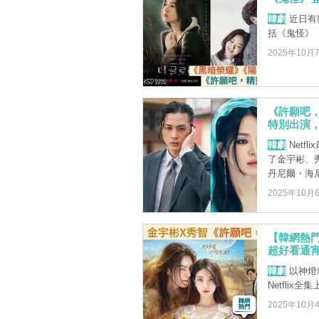
韓劇
近日有
括《鬼怪》
2025年10月
《許願吧，
特別出演
韓劇
Netf
了金宇彬、
丹尼爾・海尼
2025年10月
【韓網熱
超好看通宵
韓劇
以神燈
Netfli
2025年10月