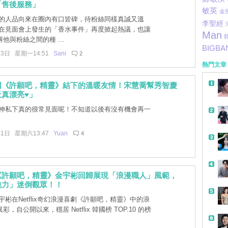
「售後服務」
敏英
金
的人品向來在圈內有口皆碑，待粉絲同樣真誠又溫
李聖經
他在見面會上發生的「香水事件」再度掀起熱議，也讓
Man
他與粉絲之間的種 ...
BIGBA
13日 星期一14:51
Sani
2
熱門文章
因《許願吧，精靈》結下的溫暖友情！宋慧喬幫秀智慶
真漂亮♥」
神私下真的很常見面呢！不知道以後有沒有機會再一
11日 星期六13:47
Yuan
4
《許願吧，精靈》金宇彬回歸展現「浪漫職人」風範，
魅力」迷倒觀眾！！
彬在Netflix奇幻浪漫喜劇《許願吧，精靈》中的浪
，自公開以來，穩居 Netflix 韓國榜 TOP.10 的榜