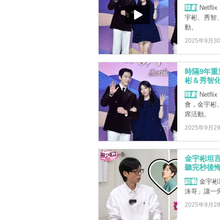
韓劇
Netf
宇彬、秀智
動。
2025年9月3
時隔9年
彬＆秀智
韓劇
Netf
會，金宇彬
席活動。
2025年9月2
金宇彬坦
聽完秒後
綜藝
金宇彬
洙哥」讓一
2025年9月2