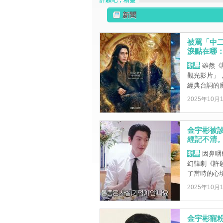
許願吧，精靈
新聞
被罵「中
淚點在哪
明星
雖然《
觀光影片」
經典台詞的魔
2025年10月
金宇彬被
經記不清
明星
因鼻咽癌
幻韓劇《許
了當時的心
2025年10月
金宇彬寵