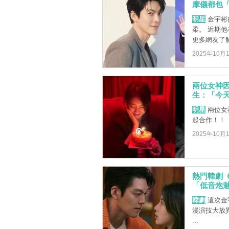
摩儀都包
明星
金宇彬
柔。 近期
更多網友了解
2025年10月
兩位女神
生：「今天
明星
兩位女
起合作！！
2025年10月
熱門韓劇
「低音炮
韓劇
這次金宇
漫演技大放異彩
...