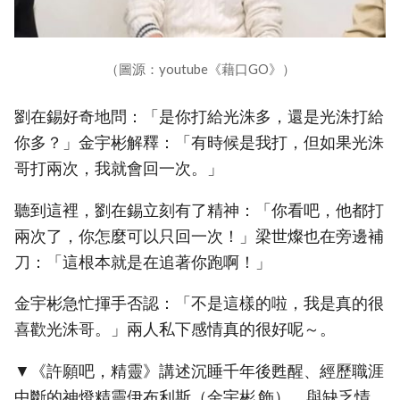
（圖源：youtube《藉口GO》）
劉在錫好奇地問：「是你打給光洙多，還是光洙打給
你多？」金宇彬解釋：「有時候是我打，但如果光洙
哥打兩次，我就會回一次。」
聽到這裡，劉在錫立刻有了精神：「你看吧，他都打
兩次了，你怎麼可以只回一次！」梁世燦也在旁邊補
刀：「這根本就是在追著你跑啊！」
金宇彬急忙揮手否認：「不是這樣的啦，我是真的很
喜歡光洙哥。」兩人私下感情真的很好呢～。
▼《許願吧，精靈》講述沉睡千年後甦醒、經歷職涯
中斷的神燈精靈伊布利斯（金宇彬 飾），與缺乏情