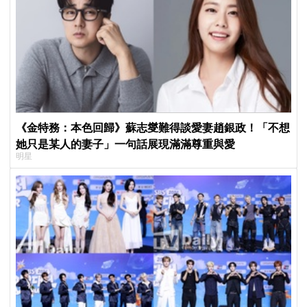
《金特務：本色回歸》蘇志燮難得談愛妻趙銀政！「不想
她只是某人的妻子」一句話展現滿滿尊重與愛
明星