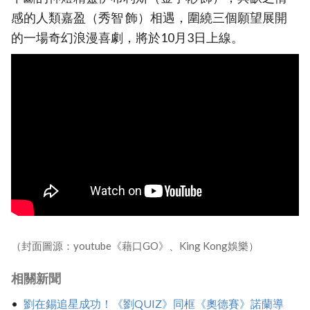
感的人類嘉盈（秀智 飾）相遇，圍繞三個願望展開
的一場奇幻浪漫喜劇，將於10月3日上線。
（封面圖源：youtube《藉口GO》、King Kong娛樂）
相關新聞
劉在錫追星成功！《劉QUIZ》同框《奧德賽》諾蘭導