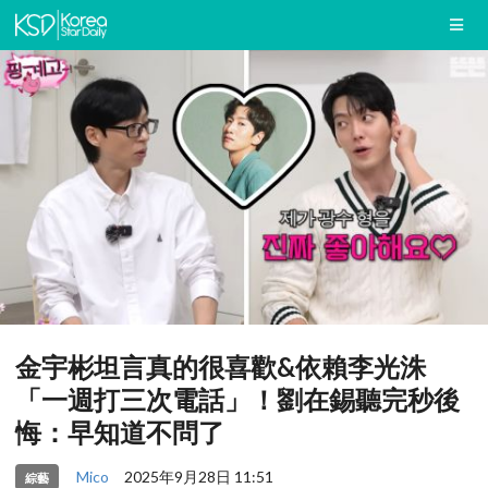
金宇彬坦言真的很喜歡&依賴李光洙
「一週打三次電話」！劉在錫聽完秒後
悔：早知道不問了
Mico
2025年9月28日 11:51
綜藝