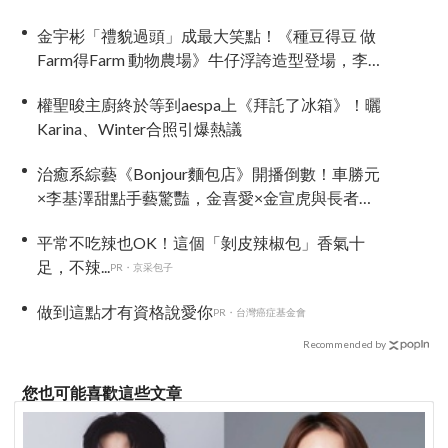
播
金宇彬「禮貌過頭」成最大笑點！《種豆得豆 做
Farm得Farm 動物農場》牛仔浮誇造型登場，李光
洙、都敬秀吐槽不停
權聖晙主廚終於等到aespa上《拜託了冰箱》！曬
Karina、Winter合照引爆熱議
治癒系綜藝《Bonjour麵包店》開播倒數！車勝元
×李基澤甜點手藝驚豔，金喜愛×金宣虎與長者互
動超暖
平常不吃辣也OK！這個「剝皮辣椒包」香氣十
足，不辣...
PR・京采包子
做到這點才有資格說愛你
PR・台灣癌症基金會
Recommended by
您也可能喜歡這些文章