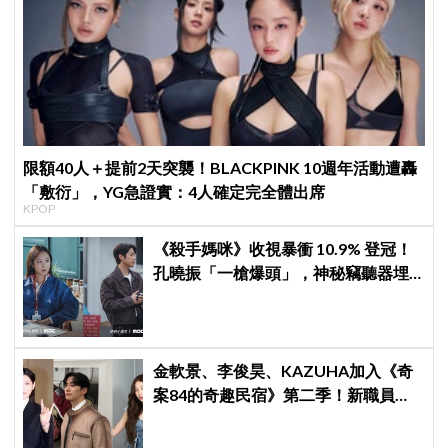
限額40人＋提前2天突襲！BLACKPINK 10週年活動遭轟
「敷衍」，YG急證實：4人確定完全體出席
KPOP
《殺手媽咪》收視暴衝 10.9% 登冠！
孔曉振「一槍爆頭」，神秘竊聽器埋
伏筆
金軟景、李俊昊、KAZUHA加入《奇
案84的奇趣民宿》第二季！新職員曝
光後韓網瘋狂討論，期待值爆表