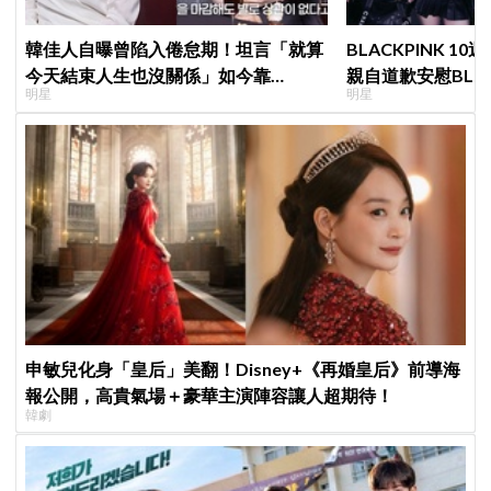
韓佳人自曝曾陷入倦怠期！坦言「就算
BLACKPINK 10
今天結束人生也沒關係」如今靠
親自道歉安慰BLI
明星
明星
YouTube重拾生活樂趣
直呼：「看了心裡
申敏兒化身「皇后」美翻！Disney+《再婚皇后》前導海
報公開，高貴氣場＋豪華主演陣容讓人超期待！
韓劇