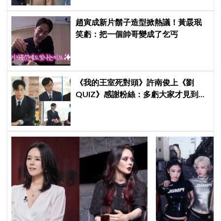
趙寅成新片鬍子造型掀熱議！黃晸珉
笑虧：把一個帥哥變成了乞丐
《我的王室死對頭》許南俊上《劉
QUIZ》感謝粉絲：多虧大家才見到劉
在錫前輩，我真的成功了！