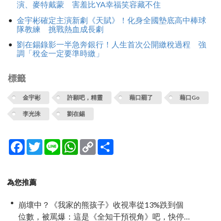
演、麥特戴蒙 害羞比YA幸福笑容藏不住
金宇彬確定主演新劇《天賦》！化身全國墊底高中棒球
隊教練 挑戰熱血成長劇
劉在錫錄影一半急奔銀行！人生首次公開繳稅過程 強
調「稅金一定要準時繳」
標籤
金宇彬
許願吧，精靈
藉口罷了
藉口Go
李光洙
劉在錫
Facebook
Twitter
Line
WhatsApp
Copy
分
Link
享
為您推薦
崩壞中？《我家的熊孩子》收視率從13%跌到個
位數，被罵爆：這是《全知干預視角》吧，快停