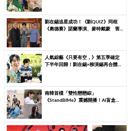
劉在錫追星成功！《劉QUIZ》同框
《奧德賽》諾蘭導演、麥特戴蒙 害
羞比YA幸福笑容藏不住
人氣綜藝《只要有空，》第五季確定
下半年回歸！劉在錫×柳演錫再合體，
觀眾敲碗「收視妖精」車太鉉再次登
場 XD
南韓首檔「雙性戀戀綜」
《StandBIMe》震撼開播！AI盲盒配
對驚見「同性約會」，天菜男女大混
戰：理想型撞衫了！