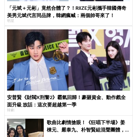
「元斌＋元彬」竟然合體了？！RIIZE元彬攜手韓國傳奇
美男元斌代言同品牌，韓網瘋喊：兩個帥哥來了！
明星
安普賢《財閥X刑警2》霸氣回歸！豪砸資金、動作戲全
面升級 放話：這次要超越第一季
韓劇
歌曲比劇情搶眼！《狂唱下半場》姜
棟元、嚴泰九、朴智賢組混聲團體，
劇中曲《Love Is》超洗腦