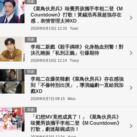
韓劇
《菜鳥伙房兵》味覺男孩攜手李相二登《M
Countdown》打歌！黃錫浩再展超強存在
感，表情管理太神XD
2026年6月13日 12:33
Yuan
韓劇
李相二新戲《殺手媽咪》化身熱血刑警！對
決孔曉振「私刑正義」引爆期待
2026年6月10日 12:14
Tracy
韓劇
李相二在爆笑韓劇《菜鳥伙房兵》存在感強
到「不像特別出演」，導演編劇一直給我加
戲XD
2026年6月7日 09:15
Mico
韓劇
「幻想MV竟然成真了！」《菜鳥伙房兵》
味覺男孩攜手李相二登《M Countdown》
打歌，劇迷敲碗成功！
2026年6月3日 12:34
Yuan