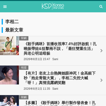
李相二
最新文章
韓劇
《殺手媽咪》首播收視率7.4%好評啟航！孔
曉振帶娃&狙擊兩不誤，「最狂雙重生活」
與老公明追暗躲
2026年8月1日 15:47
Sani
明星
【有片】老友上台熱舞她眼神死！金高銀下
秒「抱走青龍大賞」，李相二失控大喊
「呀！」真情流露網笑翻
2026年8月1日 11:35
Sani
韓劇
【多圖】《殺手媽咪》舉行製作發表會！孔