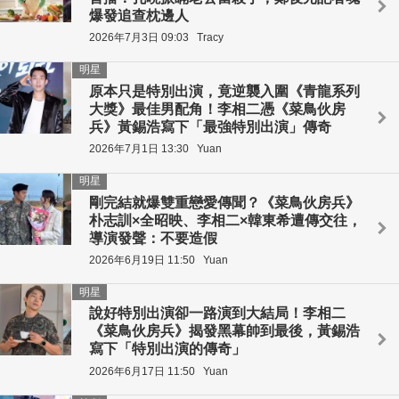
爆發追查枕邊人
2026年7月3日 09:03
Tracy
明星
原本只是特別出演，竟逆襲入圍《青龍系列
大獎》最佳男配角！李相二憑《菜鳥伙房
兵》黃錫浩寫下「最強特別出演」傳奇
2026年7月1日 13:30
Yuan
明星
剛完結就爆雙重戀愛傳聞？《菜鳥伙房兵》
朴志訓×全昭映、李相二×韓東希遭傳交往，
導演發聲：不要造假
2026年6月19日 11:50
Yuan
明星
說好特別出演卻一路演到大結局！李相二
《菜鳥伙房兵》揭發黑幕帥到最後，黃錫浩
寫下「特別出演的傳奇」
2026年6月17日 11:50
Yuan