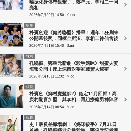
曉振化身傳奇狙擊手，鄭準元、李相二一同
亮相
2026年7月30日 14:50
Yuan
明星
朴寶劍迎《健將聯盟》播畢 1 週年！狂刷未
公開幕後照，同框金所泫、李相二神仙售後
2026年7月21日 15:40
Sani
韓劇
孔曉振、鄭準元新劇《殺手媽咪》甜蜜夫妻
海報公開！床上深情對望卻藏驚人秘密
2026年7月18日 11:32
Mico
綜藝
朴寶劍《鄉村魔髮師2》確定11月回歸！高
庚杓驚喜加盟 與李相二再組療癒男神陣容
2026年7月14日 08:54
Mico
韓劇
史上最反差職場劇！《媽咪殺手》7月31日
首播：孔曉振瞞老公當殺手，鄭俊元記者魂