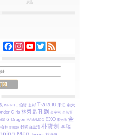
廣告
Facebook
Instagram
YouTube
Twitter
Feed
T-ara
IU
戰
兩天
伯賢
玄彬
宋江
INFINITE
孔劉
林秀晶
nder Girls
金宇彬
全智賢
金
EXO
G-Dragon
SS
MAMAMOO
李光洙
朴寶劍
李瑞
我獨自生活
鄭容和
劉在錫
nning Man
Jessica
朴海鎮