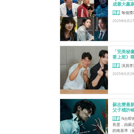
成最大贏
韓劇
每個獎
2025年6月2
「完美秘
要上班》
韓劇
演員李
2025年6月2
蘇志燮最
父子檔許
韓劇
N台即
長度，由蘇
的南基準（蘇