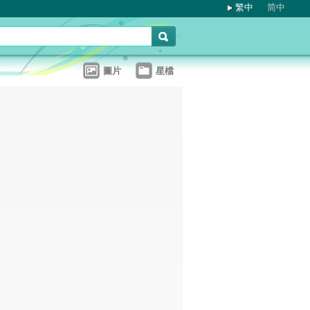
繁中
简中
圖片
星檔