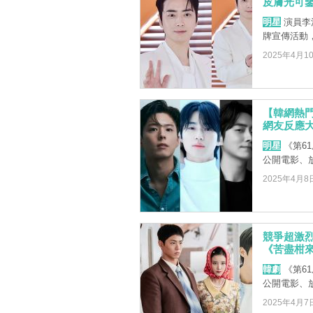
皮膚光可
明星
演員李浚
牌宣傳活動
2025年4月1
【韓網熱
網友反應
明星
《第6
公開電影、
2025年4月8
競爭超激烈
《苦盡柑
韓劇
《第6
公開電影、
2025年4月7