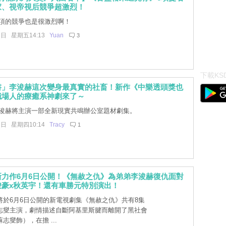
家、視帝視后競爭超激烈！
項的競爭也是很激烈啊！
7日 星期五14:13
Yuan
3
下載KSD
書」李浚赫這次變身最真實的社畜！新作《中樂透頭獎也
職場人的療癒系神劇來了～
浚赫將主演一部全新現實共鳴辦公室題材劇集。
6日 星期四10:14
Tracy
1
新力作6月6日公開！《無赦之仇》為弟弟李浚赫復仇面對
峻豪x秋英宇！還有車勝元特別演出！
將於6月6日公開的新電視劇集《無赦之仇》共有8集
志燮主演，劇情描述自斷阿基里斯腱而離開了黑社會
志燮飾），在擔 ...