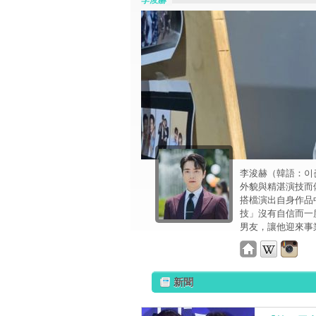
李浚赫
李浚赫（韓語：이준
外貌與精湛演技而
搭檔演出自身作品
技」沒有自信而一
男友，讓他迎來事
新聞