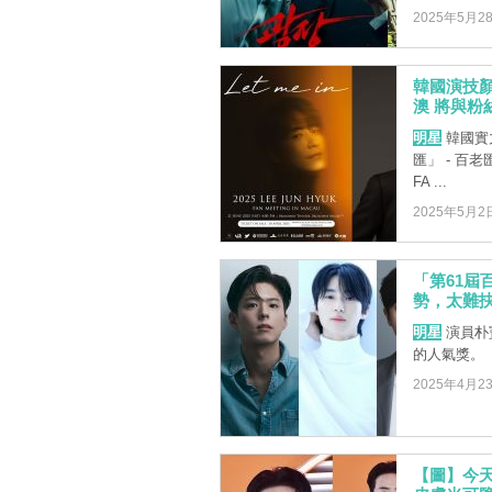
2025年5月2
韓國演技顏
澳 將與粉
明星
韓國實
匯」 - 百老
FA ...
2025年5月2
「第61
勢，太難
明星
演員朴
的人氣獎。
2025年4月2
【圖】今