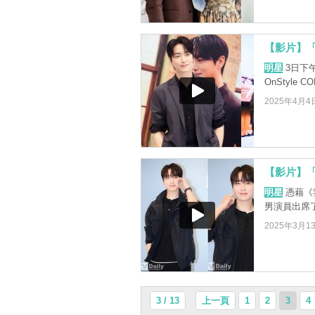
【影片】
明星
3日下午
OnStyle
2025年4月4
【影片】
明星
憑藉《
男演員出席
2025年3月1
3 / 13
上一頁
1
2
3
4