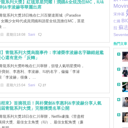
龍系列大獎】紅毯眾星閃耀！潤娥&全炫茂任MC，IU&
Movi
利&李浚赫等華麗出席
宋仲基
龍系列大獎18日晚在仁川百樂達斯城（Paradise
BI
辦，女團少女時代成員潤娥和諧星全炫茂擔任MC，眾星
仁國
...
蘇
拉
0日 星期日18:08
Sani
Sevent
熱門文章
門】青龍系列大獎烏龍事件：李濬榮李浚赫名字聽錯超尷
暖心還有意外「反轉」
青龍系列大獎昨晚在仁川舉辦，頒發人氣明星獎時，
朴寶劍、李惠利、李浚赫、IU的名字，偏偏「李濬
「李浚赫」很像， ...
9日 星期六15:04
Sani
27
盡柑來》首摘視后！與朴寶劍&李惠利&李浚赫分享人氣
四屆青龍系列大獎」完整獲獎名單公開
龍系列大獎18日在仁川舉辦，Netflix劇集《苦盡柑
橫掃大獎、最佳女主角獎（IU）、最佳女配角獎（廉
明 ...