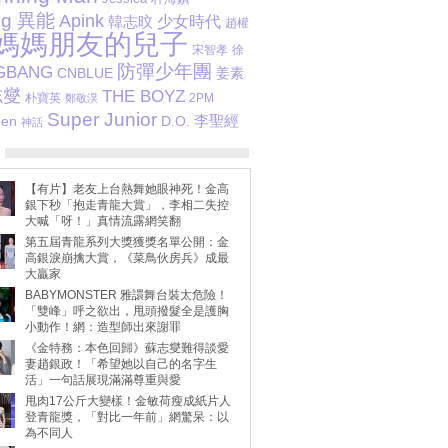
ng 異能
Apink
少女時代
韓志旼
趙權
媽媽朋友的兒子
宋智孝
徐
防彈少年團
GBANG
CNBLUE
姜素
志燮
THE BOYZ
朴寶英
2PM
鄭敬淏
Super Junior
李聖經
D.O.
een
神話
【有片】老友上台熱舞她眼神死！金高
銀下秒「抱走青龍大賞」，李相二失控
大喊「呀！」真情流露網笑翻
第五屆青龍系列大獎獲獎名單公開：金
高銀淚崩擒大賞，《菜鳥伙房兵》成最
大贏家
BABYMONSTER 雅譞舞台裝太危險！
「雙峰」呼之欲出，甩頭撥髮全是護胸
小動作！網：造型師出來謝罪
《金特務：本色回歸》蘇志燮難得談愛
妻趙銀政！「希望她以自己的名字生
活」一句話展現滿滿尊重與愛
甩肉17公斤大變樣！金敏荷瘦成紙片人
登青龍獎，「對比一年前」網驚呆：以
為不同人