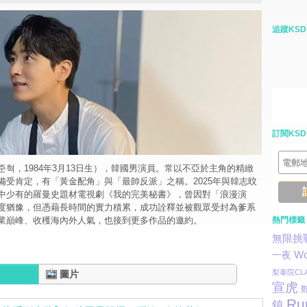
追蹤KSD
訂閱KSD
혁，1984年3月13日生），韓國男演員。常以不亞於主角的精緻
備受肯定，有「黃金配角」與「最帥反派」之稱。2025年與韓志旼
中少有的羅曼史題材電視劇《我的完美秘書》，曾因對「浪漫演
度猶豫，但憑藉長時間的實力積累，成功詮釋並被觀眾受封為爹系
業巔峰、收穫海內外人氣，也接到更多作品的邀約。
熱門標籤
無限挑
一夜
Wo
梨泰院CLA
圖片
宣虎
Ru
鎮