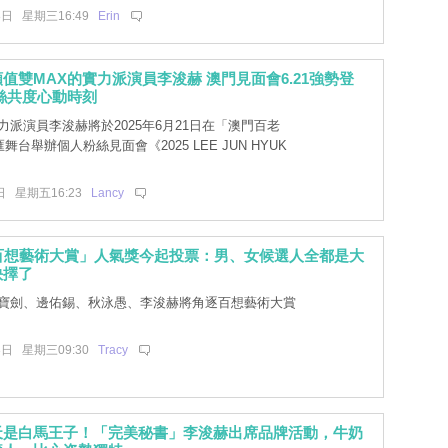
8日 星期三16:49
Erin
值雙MAX的實力派演員李浚赫 澳門見面會6.21強勢登
絲共度心動時刻
力派演員李浚赫將於2025年6月21日在「澳門百老
匯舞台舉辦個人粉絲見面會《2025 LEE JUN HYUK
日 星期五16:23
Lancy
屆百想藝術大賞」人氣獎今起投票：男、女候選人全都是大
抉擇了
寶劍、邊佑錫、秋泳愚、李浚赫將角逐百想藝術大賞
3日 星期三09:30
Tracy
天是白馬王子！「完美秘書」李浚赫出席品牌活動，牛奶