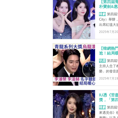
【第四屆青
朴寶劍&惠
韓劇
第四屆青
City）舉
出席紅毯大放 
2025年7月2
【韓網熱
尬！結局
明星
第四屆
主持人念了
榮」的發音跟
2025年7月1
IU憑《苦
獎，「第
韓劇
第四屆青
來遇見你》
惠蘭）以及人氣