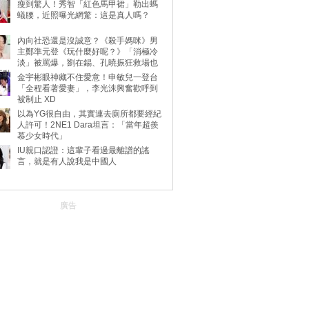
瘦到驚人！秀智「紅色馬甲裙」勒出螞
蟻腰，近照曝光網驚：這是真人嗎？
內向社恐還是沒誠意？《殺手媽咪》男
主鄭準元登《玩什麼好呢？》「消極冷
淡」被罵爆，劉在錫、孔曉振狂救場也
不動
金宇彬眼神藏不住愛意！申敏兒一登台
「全程看著愛妻」，李光洙興奮歡呼到
被制止 XD
以為YG很自由，其實連去廁所都要經紀
人許可！2NE1 Dara坦言：「當年超羨
慕少女時代」
IU親口認證：這輩子看過最離譜的謠
言，就是有人說我是中國人
廣告