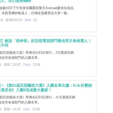
鑒人、比心姿勢獨特
赫10日下午現身首爾蠶室樂天Avenuel參加化妝品
，冰肌雪膚帥氣逼人，仿彿從漫畫裡走出來一般。
0日 星期四19:16
Sani
門】被說「很奇怪」的百想電視部門最佳男主角候選人！
大不同
1屆百想藝術大賞》即將在5月5日舉行，7日通過官網
放送等各個部門的入圍名單。
日 星期二10:02
Tracy
23
！《第61屆百想藝術大賞》入圍名單出爐：IU＆朴寶劍
來遇見你》入圍8項成最大贏家！
1屆百想藝術大賞》即將在5月5日舉行，今天通過官網
放送等各個部門的入圍名單。
日 星期一14:20
Yuan
33