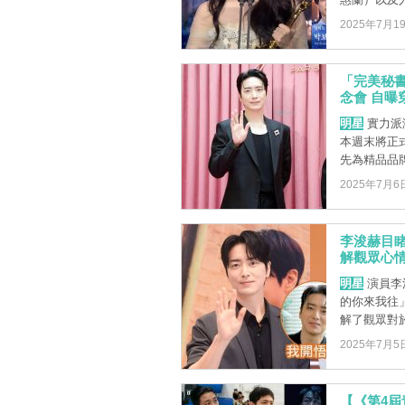
2025年7月1
「完美秘
念會 自曝
明星
實力派
本週末將正
先為精品品牌
2025年7月6
李浚赫目
解觀眾心
明星
演員李
的你來我往
解了觀眾對於
2025年7月5
【《第4