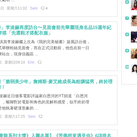
9日 星期六11:02
Sani
4
書」李浚赫再度訪台〜見面會前先華麗現身名品15週年紀
穿搭「先選鞋才搭配衣服」
帶
演員李浚赫繼上次為《我的完美秘書》旋風訪台後，
式舉辦粉絲見面會，而在正式活動前，他也在前一日
站台，現身信義區 ...
日 星期日09:10
Erin
睹「脆弱美少年」詹姆斯·麥艾維成長為粗獷猛男，終於理
情！
浚赫近日做客電影評論家白恩河的YT頻道「白恩河
」，暢聊對於電影和角色的見解和感受，似乎終於理
他執著硬漢形象的 ...
日 星期六17:25
Sani
屆青龍系列大獎》入圍名單】《苦盡柑來遇見你》6項提名