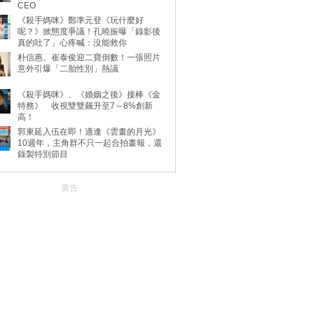
CEO
《殺手媽咪》鄭準元登《玩什麼好
呢？》掀態度爭議！孔曉振曝「錄影後
真的吐了」心疼喊：沒能救你
朴信惠、崔泰俊迎二寶倒數！一張照片
意外引爆「二胎性別」熱議
《殺手媽咪》、《婚姻之後》接棒《金
特務》 收視雙雙飆升至7～8%創新
高！
郭東延入伍在即！適逢《雲畫的月光》
10週年，主角群不只一起合拍畫報，還
錄製特別節目
廣告