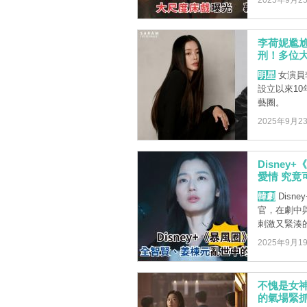
2025年9月2
李荷妮尷尬了
刑！多位
明星
女演員李
設立以來1
藝圈。
2025年9月2
Disne
愛情 究竟
韓劇
Disn
官，在劇中
刺激又緊湊的
2025年9月1
不愧是女神
的氣場緊