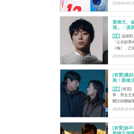
2026年4月1
姜棟元、
洞」：演
韓劇
這絕對
「公共財男
《魂》，已於
2026年3月2
[有雷]最
與！姜棟元
韓劇
[有雷
爭，男女主
關注的關鍵重
2025年10月
[有雷]妳
姜棟元深情