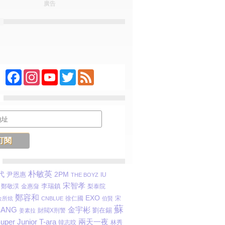
廣告
Facebook
Instagram
YouTube
Twitter
Feed
朴敏英
代
2PM
尹恩惠
IU
THE BOYZ
宋智孝
李瑞鎮
鄭敬淏
金惠奫
梨泰院
鄭容和
EXO
徐仁國
宋
金所炫
CNBLUE
伯賢
蘇
金宇彬
BANG
劉在錫
財閥X刑警
姜素拉
uper Junior
T-ara
兩天一夜
韓志旼
林秀