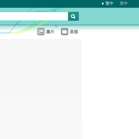
繁中
简中
圖片
星檔