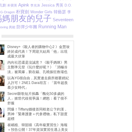
Apink
Jessica
秀英
孔劉
D.O.
朴寶英
李光洙
朴寶劍
Wonder Girls
韓藝瑟
李
G-Dragon
媽媽朋友的兒子
Seventeen
Running Man
防彈少年團
oving 異能
Disney+《殺人者的購物中心2 》金慧埈
終於成代表！下周迎大結局「他」出現
成最大伏筆
內向社恐還是沒誠意？《殺手媽咪》男
主鄭準元登《玩什麼好呢？》「消極冷
淡」被罵爆，劉在錫、孔曉振狂救場也
不動
以為YG很自由，其實連去廁所都要經紀
人許可！2NE1 Dara坦言：「當年超羨
慕少女時代」
Secret新歌短片挨轟「醜化50多歲的
人」掀世代歧視爭議！網怒：看了很不
舒服
閃爆！Tiffany婚後首同框老公卞約漢，
男神「緊牽護妻＋代拿禮物」私下甜度
超標
崔岷植、韓韶禧《高年級實習生》海報
＋預告公開！37年資深實習生遇上美女