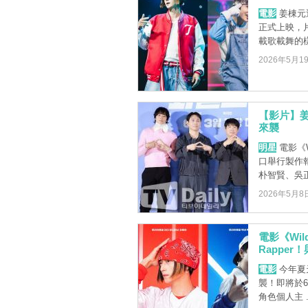
電影
姜棟元近
正式上映，
載歌載舞的樣子
2026年5月1
【影片】姜
來襲
明星
電影《W
口舉行製作
朴智賢、吳正世
2026年5月8
電影《Wi
Rappe
電影
今年夏天
襲！即將於6
角色個人主 ..