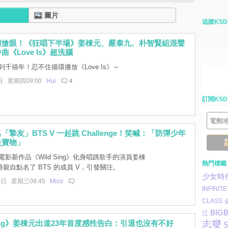
圖片
追蹤KSD
情搶眼！《狂唱下半場》姜棟元、嚴泰九、朴智賢組混聲
《Love Is》超洗腦
千禧年！忍不住循環播放《Love Is》～
日 星期四09:00
Hui
4
訂閱KSD
摯友」BTS V 一起跳 Challenge！笑喊：「防彈少年
級寶物」
影新作品《Wild Sing》化身唱跳歌手的演員姜棟
熱門標籤
親自點名了 BTS 的成員 V，引發關注。
少女時
0日 星期三09:45
Mico
INFINITE
CLASS
BIG
江
 Sing》姜棟元出道23年首度感性告白：引退也沒有不好
志燮
S