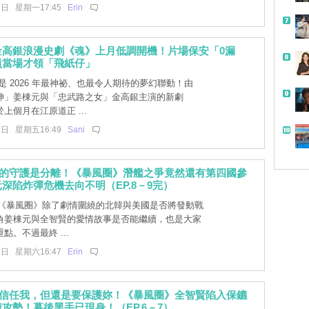
3日 星期一17:45
Erin
金高銀浪漫史劇《魂》上月低調開機！片場保安「0漏
員當場才領「飛紙仔」
是 2026 年最神祕、也最令人期待的夢幻聯動！由
神」姜棟元與「忠武路之女」金高銀主演的新劇
上個月在江原道正 ...
7日 星期五16:49
Sani
好的守護是分離！《暴風圈》潛艦之爭竟然還有第四國參
深陷炸彈危機去向不明（EP.8－9完）
] 《暴風圈》除了劇情圍繞的北韓與美國是否將發動戰
角姜棟元與全智賢的愛情故事是否能繼續，也是大家
點。不過最終 ...
4日 星期六16:47
Erin
不信任我，但還是要保護妳！《暴風圈》全智賢陷入保鑣
攻勢！幕後黑手已現身！（EP.6－7）