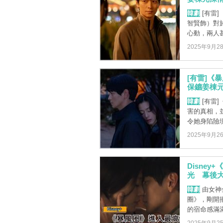
韓劇
[有雷
智賢飾）對
心動，兩人甚
2025年9月2
[有雷]《
保鑣姜棟元
韓劇
[有雷
害的真相，
令她身陷險境
2025年9月2
Disne
光 幕後大
韓劇
由女神全
圈》，剛開
的宿命感滿滿