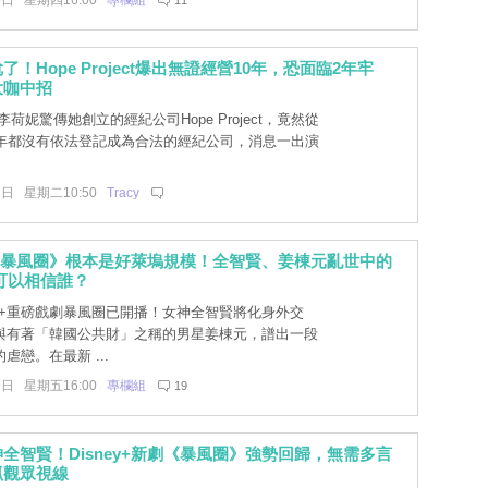
5日 星期四16:00
專欄組
11
！Hope Project爆出無證經營10年，恐面臨2年牢
大咖中招
荷妮驚傳她創立的經紀公司Hope Project，竟然從
0年都沒有依法登記成為合法的經紀公司，消息一出演
3日 星期二10:50
Tracy
y+《暴風圈》根本是好萊塢規模！全智賢、姜棟元亂世中的
可以相信誰？
ey+重磅戲劇暴風圈已開播！女神全智賢將化身外交
與有著「韓國公共財」之稱的男星姜棟元，譜出一段
虐戀。在最新 ...
9日 星期五16:00
專欄組
19
全智賢！Disney+新劇《暴風圈》強勢回歸，無需多言
抓觀眾視線