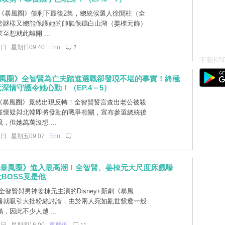
] 《暴風圈》僅剩下最後2集，總統候選人徐聞柱（全
於謎樣又總能保護她的帥氣保鑣白山湖（姜棟元飾）
至想就此離開 ...
8日 星期日09:40
Erin
2
下載KSD
暴風圈》全智賢為亡夫踏進選戰卻發現不堪的事實！終極
深情守護令她心動！（EP.4－5）
]《暴風圈》竟然出現反轉！全智賢誓言查出老公被殺
並懷疑與北韓即將發動的戰爭相關，宣布參選總統後
，但她萬萬沒想 ...
6日 星期五09:07
Erin
y+《暴風圈》進入最高潮！全智賢、姜棟元大尺度床戲曝
BOSS竟是他
智賢與男神姜棟元主演的Disney+新劇《暴風
播就吸引大批粉絲討論，由於兩人宛如亂世鴛鴦一般
，因此不少人越 ...