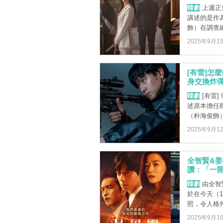
韓劇
上週正式
講述的是作
飾）在調查總統
2025年9月1
[有雷]怎
身交換炸彈
韓劇
[有雷]
述原本擔任
（朴海俊飾）將
2025年9月1
全智賢&姜
讚：「一
韓劇
由全智賢
於在今天（
照，令人格
2025年9月1