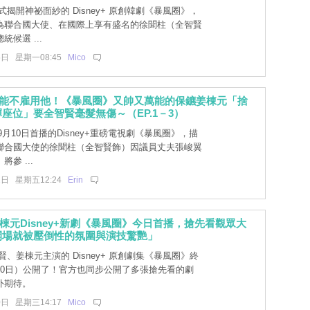
揭開神祕面紗的 Disney+ 原創韓劇《暴風圈》，
為聯合國大使、在國際上享有盛名的徐聞柱（全智賢
候選 ...
5日 星期一08:45
Mico
麼能不雇用他！《暴風圈》又帥又萬能的保鑣姜棟元「捨
座位」要全智賢毫髮無傷～（EP.1－3）
 9月10日首播的Disney+重磅電視劇《暴風圈》，描
聯合國大使的徐聞柱（全智賢飾）因議員丈夫張峻翼
參 ...
2日 星期五12:24
Erin
棟元Disney+新劇《暴風圈》今日首播，搶先看觀眾大
開場就被壓倒性的氛圍與演技驚艷」
、姜棟元主演的 Disney+ 原創劇集《暴風圈》終
10日）公開了！官方也同步公開了多張搶先看的劇
外期待。
0日 星期三14:17
Mico