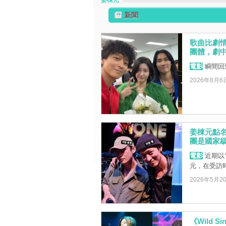
姜棟元
新聞
歌曲比劇
團體，劇中曲
電影
瞬間回到
2026年8月6
姜棟元點名「
團是國家
電影
近期以電
元，在受訪時
2026年5月2
《Wild