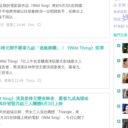
玄彬
晶
期的電影新作品《Wild Sing》將於6月3日在韓國
片中他將突破以往形象飾演一位唱跳歌手，在舞台上
無限挑戰
與以 ...
聖經
9日 星期二14:46
Erin
朴海鎮
M
熱門文章
棟元聯手嚴泰九組「過氣舞團」！《Wild Thing》笑彈
ild Thing》7日上午在首爾廣津區樂天影城建大入
報告會，導演孫在坤率領主要演員姜棟元、嚴泰九、
等人 ...
帶
日 星期五12:46
Tracy
ld Sing》演員姜棟元變身舞者、嚴泰九成為嘻哈
r！與朴智賢共組三人團體6月3日上映
的超猛企劃，男女三人混合團體「Triangle」來
月3日在韓國上映的電影《Wild Sing》，今日公開了
.