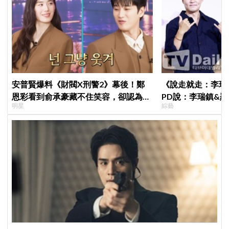
安普賢爆料《財閥X刑警2》幕後！鄭
《說走就走：李瑞
恩彩看到俞承豪藏不住笑容，卻認為安
PD說：李瑞鎮&
明星
綜藝
普賢只是「搞笑男」
劇的男女主角一樣