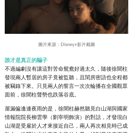
圖片來源：Disney+影片截圖
誰才是真正的騙子
不過編劇沒有讓這對苦命鴛鴦好過太久，隨後徐聞柱
發現兩人暫居的房子竟被監聽，且閨房密語也全程都
被竊錄下來。只見兩人的誓言一次次輪播在全國觀眾
面前，徐聞柱聲勢也跌落谷底。
屋漏偏逢連夜雨的是，徐聞柱赫然聽見白山湖與國家
情報院院長柳雲學（劉宰明飾演）的對話，才發現白
山湖是受雇於人才來接近自己，兩人再次相見時已成