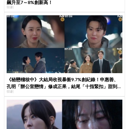
飆升至7～8%創新高！
韓劇
《秘戀稽核中》大結局收視暴衝9.7%創紀錄！申惠善、
孔明「辦公室戀情」修成正果，結尾「十指緊扣」甜到蛀
韓劇
牙