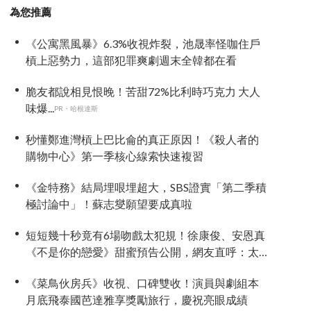
為您推薦
《公寓黑風暴》6.3%收視炸裂，池晟率怪咖住戶
槓上惡勢力，這部犯罪爽劇週末全韓都在看
脆友都說相見恨晚！苦甜72%比利時巧克力 大人
味爆...
PR・哈根達斯
秒懂鄭進灣槓上巴比侖的真正原因！《殺人者的
購物中心》第一季核心線索快速複習
《金特務》結局埋哏埋超大，SBS證實「第二季積
極討論中」！蘇志燮願望要成真啦
短短幾十秒竟有6場吻戲太犯規！徐康俊、安恩真
《不是你的戀愛》甜蜜預告公開，網友直呼：太
期待了！
《菜鳥伙房兵》收視、口碑雙收！演員與劇組本
月底飛泰國芭達雅享獎勵旅行，慶祝亮眼成績