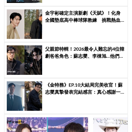
金宇彬確定主演新劇《天賦》！化身
全國墊底高中棒球隊教練 挑戰熱血
成長劇
父親節特輯！2026最令人難忘的4位韓
劇爸爸角色：蘇志燮、李棟旭...他們連
命都可以不要
《金特務》EP.10大結局完美收官！蘇
志燮真摯發表完結感言：真心感謝一
路陪伴我們到最後的觀眾