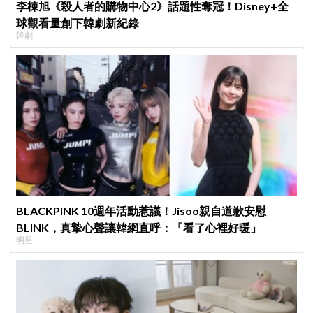
李棟旭《殺人者的購物中心2》話題性奪冠！Disney+全
球觀看量創下韓劇新紀錄
韓劇
BLACKPINK 10週年活動惹議！Jisoo親自道歉安慰
BLINK，真摯心聲讓韓網直呼：「看了心裡好暖」
明星