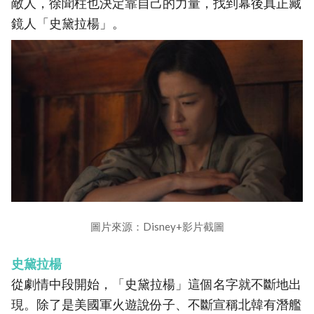
敵人，徐聞柱也決定靠自己的力量，找到幕後真正藏
鏡人「史黛拉楊」。
圖片來源：Disney+影片截圖
史黛拉楊
從劇情中段開始，「史黛拉楊」這個名字就不斷地出
現。除了是美國軍火遊說份子、不斷宣稱北韓有潛艦