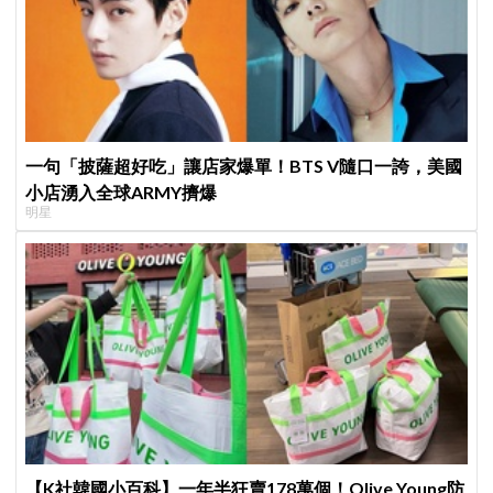
一句「披薩超好吃」讓店家爆單！BTS V隨口一誇，美國
小店湧入全球ARMY擠爆
明星
【K社韓國小百科】一年半狂賣178萬個！Olive Young防