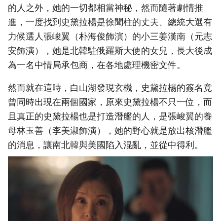
的人之外，她的一切都相當神秘，然而隨著劇情推
進，一度找到史黛拉楊是徐聞柱的丈夫、總統大選有
力候選人張峻翼（朴海俊飾演）的小三姜漢南（元志
安飾演），她是北韓駐俄羅斯大使的女兒，長大後成
為一名中情局承包商，在各地處理機密文件。
然而就在這時，白山湖發現玄機，史黛拉楊的簽名竟
曾同時出現在兩個國家，原來史黛拉楊不只一位，而
且真正的史黛拉楊也是打造潛艦的人，是張峻翼的養
母林玉善（李美淑飾演），她的野心就是放出核潛艦
的消息，讓南北韓與美國陷入混亂，並從中得利。