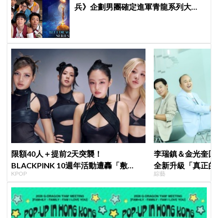
兵》企劃男團確定進軍青龍系列大
獎，7月登台火熱開唱！
限額40人＋提前2天突襲！
李瑞鎮＆金光奎回
BLACKPINK 10週年活動遭轟「敷
全新升級「真正的
KPOP
綜藝
衍」，YG急證實：4人確定完全體出席
私生活都包辦！8月