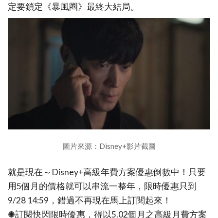
定要鎖定《暴風圈》最終大結局。
圖片來源：Disney+影片截圖
就是現在～Disney+高級年費方案優惠倒數中！只要
用5個月的價格就可以串流一整年，限時優惠只到
9/28 14:59，錯過不再現在馬上訂閱起來！
✺訂閱快閃限時優惠，得以5.02個月之高級月費方案