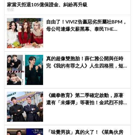
家當天拒退105億保證金、糾紛再升級
明星
自由了！VIVIZ告贏惡劣所屬社BPM，
母公司連爆欠薪黑幕、泰民THE
BOYZ李昇基集體逃亡
真的超像雙胞胎！薛仁雅公開與任時
完《我的有罪之人》人生四格照，短
髮帥氣感爆發＋劇未播就話題滿滿
《鐵拳教育》第二季確定啟動，原著
還有「未爆彈」等著拍！金武烈不排
除「打更大」
「味覺男孩」真的火了！《菜鳥伙房