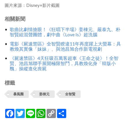
圖片來源：Disney+影片截圖
相關新聞
歌曲比劇情搶眼！《狂唱下半場》姜棟元、嚴泰九、朴
智賢組混聲團體，劇中曲《Love Is》超洗腦
電影《屍速禁區》全智賢睽違11年再度躍上大螢幕：具
教煥其實像「妹妹」、與池昌旭合作新電視劇
《屍速禁區》4天狂吸百萬客超車《王命之徒》！全智
賢、池昌旭聯手展開極限智鬥，具教煥化身「韓版小
醜」操縱進化喪屍
標籤
暴風圈
姜棟元
全智賢
Facebook
Twitter
Line
WhatsApp
Copy
分
Link
享