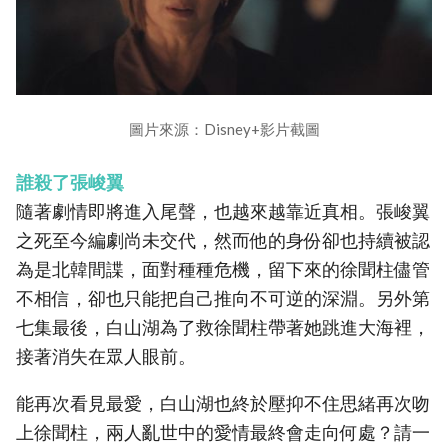
圖片來源：Disney+影片截圖
誰殺了張峻翼
隨著劇情即將進入尾聲，也越來越靠近真相。張峻翼
之死至今編劇尚未交代，然而他的身份卻也持續被認
為是北韓間諜，面對種種危機，留下來的徐聞柱儘管
不相信，卻也只能把自己推向不可逆的深淵。另外第
七集最後，白山湖為了救徐聞柱帶著她跳進大海裡，
接著消失在眾人眼前。
能再次看見最愛，白山湖也終於壓抑不住思緒再次吻
上徐聞柱，兩人亂世中的愛情最終會走向何處？請一