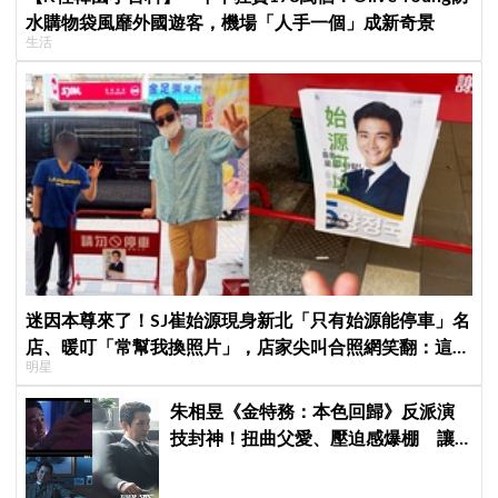
水購物袋風靡外國遊客，機場「人手一個」成新奇景
生活
迷因本尊來了！SJ崔始源現身新北「只有始源能停車」名
店、暖叮「常幫我換照片」，店家尖叫合照網笑翻：這輩
明星
子不能脫粉了
朱相昱《金特務：本色回歸》反派演
技封神！扭曲父愛、壓迫感爆棚 讓
觀眾毛骨悚然