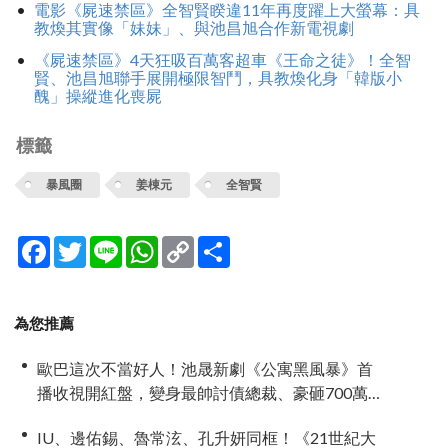
電影《屍速禁區》全智賢睽違11年再度躍上大螢幕：具
教煥其實像「妹妹」、與池昌旭合作新電視劇
《屍速禁區》4天狂吸百萬客超車《王命之徒》！全智
賢、池昌旭聯手展開極限智鬥，具教煥化身「韓版小
醜」操縱進化喪屍
標籤
暴風圈
姜棟元
全智賢
Facebook
Twitter
Line
WhatsApp
Copy
分
Link
享
為您推薦
歐巴這次不當好人！池晟新劇《公寓黑風暴》首
播收視開紅盤，變身最帥討債總裁、豪砸700萬娶
「假新娘」當眾激吻！
IU、邊佑錫、魯常泫、孔升妍同框！《21世紀大