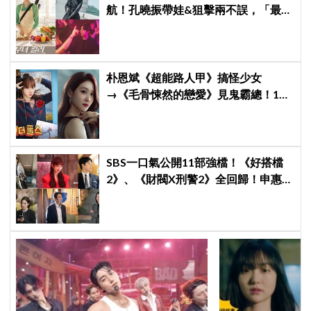
航！孔曉振帶娃&狙擊兩不誤，「最狂
雙重生活」與老公明追暗躲
朴恩斌《超能路人甲》搞怪少女
→《毛骨悚然的戀愛》見鬼霸總！180
度反差演技獲讚「信看演員」
SBS一口氣公開11部強檔！《好搭檔
2》、《財閥X刑警2》全回歸！申惠
善、金智媛、朴信惠、金南佶、李帝
勳...陣容太狂了