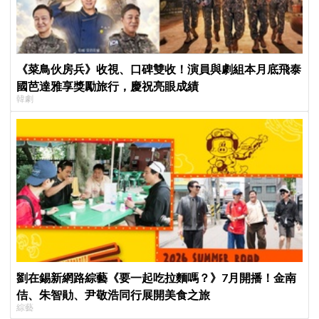
《菜鳥伙房兵》收視、口碑雙收！演員與劇組本月底飛泰
國芭達雅享獎勵旅行，慶祝亮眼成績
韓劇
劉在錫新網路綜藝《要一起吃拉麵嗎？》7月開播！金南
佶、朱智勛、尹敬浩同行展開美食之旅
綜藝