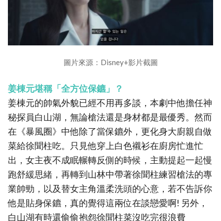
圖片來源：Disney+影片截圖
姜棟元堪稱「全方位保鑣」？
姜棟元的帥氣外貌已經不用再多談，本劇中他擔任神
秘探員白山湖，無論槍法還是身材都是最優秀。然而
在《暴風圈》中他除了當保鑣外，更化身大廚親自做
菜給徐聞柱吃。只見他穿上白色襯衫在廚房忙進忙
出，女主夜不成眠輾轉反側的時候，主動提起一起慢
跑舒緩思緒，再轉到山林中帶著徐聞柱練習槍法的專
業帥勁，以及替女主角溫柔洗頭的心意，若不告訴你
他是貼身保鑣，真的覺得這兩位在談戀愛啊! 另外，
白山湖有時還偷偷抱怨徐聞柱菜沒吃完很浪費