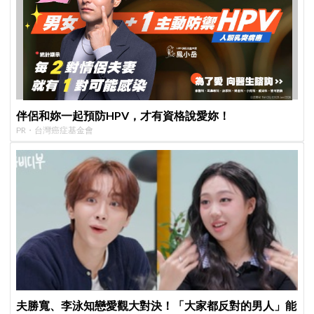
伴侶和妳一起預防HPV，才有資格說愛妳！
PR・台灣癌症基金會
夫勝寬、李泳知戀愛觀大對決！「大家都反對的男人」能