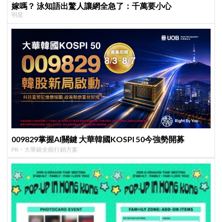
嫁嗎？ 泳知語出驚人讓網全急了：千萬要小心
明星
009829掌握AI關鍵 大華韓國KOSPI 50今強勢開募
PR・大華銀全能行銷方案