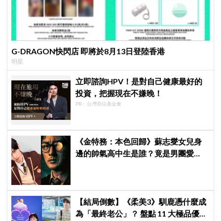
G-DRAGON快閃店 即將於8月13日登陸香港
明星
立即諮詢HPV！是對自己健康最好的
投資，把握現在不嫌晚！
PR・台灣癌症基金會
《金特務：本色回歸》蘇志燮女兒身
邊的帥氣高中生是誰？竟是男團愛
豆，首次挑戰演戲便留下深刻印象
【結局倒數】《柔美3》馴鹿憑什麼成
為「最終老公」？ 盤點 11 大極品優