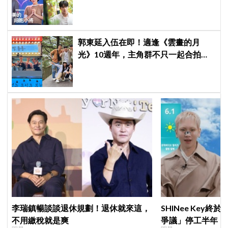
點：情緒穩定、色色細胞歷代最強！
郭東延入伍在即！適逢《雲畫的月
光》10週年，主角群不只一起合拍畫
報，還錄製特別節目
李瑞鎮暢談談退休規劃！退休就來這，
SHINee Key
不用繳稅就是爽
爭議」停工半年，