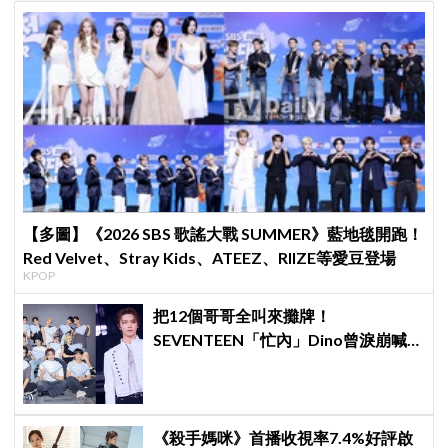
【多圖】《2026 SBS 歌謠大戰 SUMMER》藍地毯開跑！
Red Velvet、Stray Kids、ATEEZ、RIIZE等愛豆登場
KPOP
把12個哥哥全叫來攤牌！
SEVENTEEN「忙內」Dino曾淚崩喊
退團，全靠這件事救回來
《殺手媽咪》首播收視率7.4%好評啟