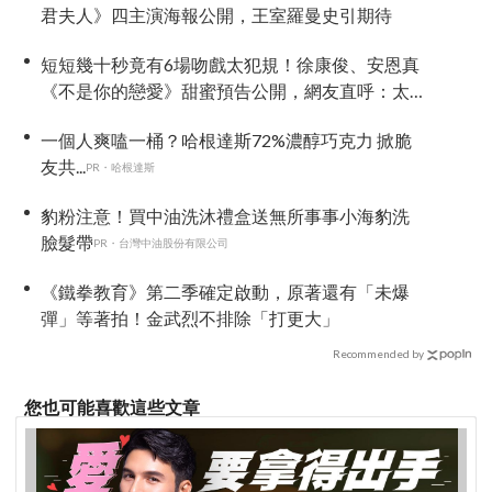
君夫人》四主演海報公開，王室羅曼史引期待
短短幾十秒竟有6場吻戲太犯規！徐康俊、安恩真
《不是你的戀愛》甜蜜預告公開，網友直呼：太
期待了！
一個人爽嗑一桶？哈根達斯72%濃醇巧克力 掀脆
友共...
PR・哈根達斯
豹粉注意！買中油洗沐禮盒送無所事事小海豹洗
臉髮帶
PR・台灣中油股份有限公司
《鐵拳教育》第二季確定啟動，原著還有「未爆
彈」等著拍！金武烈不排除「打更大」
Recommended by
您也可能喜歡這些文章