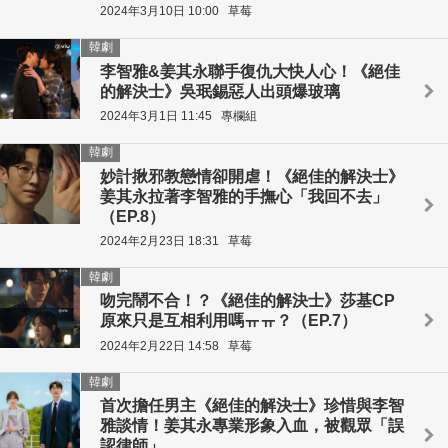
2024年3月10日 10:00
草莓
韓劇
李智雅&姜其永聯手復仇大快人心！《絕佳
的解決士》吳珉錫惡人出頭爆玻璃
2024年3月1日 11:45
專欄組
韓劇
妙計揪邪教戀情卻開虐！《絕佳的解決士》
姜其永拉著李智雅的手撫心「我回不去」
（EP.8）
2024年2月23日 18:31
草莓
韓劇
吻完鬧不合！？《絕佳的解決士》莎基CP
原來只是互相利用嗎ㅠㅠ？（EP.7）
2024年2月22日 14:58
草莓
韓劇
首次擔任男主《絕佳的解決士》珍惜與李智
雅談情！姜其永專業形象入血，被觀眾「誤
認律師」