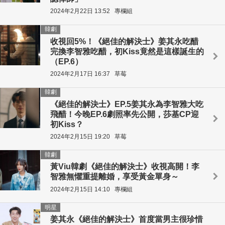
2024年2月22日 13:52
專欄組
韓劇
收視回5%！《絕佳的解決士》姜其永吃醋
完換李智雅吃醋，初Kiss竟然是這樣誕生的
（EP.6）
2024年2月17日 16:37
草莓
韓劇
《絕佳的解決士》EP.5姜其永為李智雅大吃
飛醋！今晚EP.6劇照率先公開，莎基CP迎
初Kiss？
2024年2月15日 19:20
草莓
韓劇
黃Viu韓劇《絕佳的解決士》收視高開！李
智雅無懼重提離婚，享受黃金單身～
2024年2月15日 14:10
專欄組
明星
姜其永《絕佳的解決士》首度當男主很珍惜