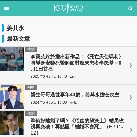
姜其永
最新文章
韓劇
李寶英終於推出新作品！《死亡天使瑪莉》
將變身安樂死醫師面對癌末患者李民基～8
月1日首播
2025年6月24日 17:48
Erin
明星
親生哥哥過世享年44歲，姜其永擔任喪主
2024年5月15日 16:00
草莓
韓劇
準備好離婚了嗎？《絕佳的解決士》結局收
視再突破！再點題「離婚不會死」（EP.11-
12）