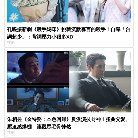
孔曉振新劇《殺手媽咪》挑戰沉默寡言的殺手！自曝「台
詞超少」：背詞壓力小很多XD
韓劇
朱相昱《金特務：本色回歸》反派演技封神！扭曲父愛、
壓迫感爆棚 讓觀眾毛骨悚然
韓劇