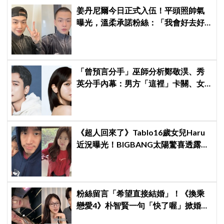
姜丹尼爾今日正式入伍！平頭照帥氣
曝光，溫柔承諾粉絲：「我會好去好
回的」
「曾預言分手」巫師分析鄭敬淏、秀
英分手內幕：男方「這裡」卡關、女
方心碎等累了... 驚曝未來仍有復合可
能？
《超人回來了》Tablo16歲女兒Haru
近況曝光！BIGBANG太陽驚喜透露：
她長高超多，嚇我一跳
粉絲留言「希望直接結婚」！《換乘
戀愛4》朴智賢一句「快了喔」掀婚訊
猜測，鄭元奎反應成亮點