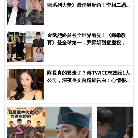
龍系列大獎》最佳男配角！李相二憑
《菜鳥伙房兵》黃錫浩寫下「最強特
別出演」傳奇
金武烈終於被全世界看見！《鐵拳教
育》登全球第一，尹昇娥甜蜜慶祝，
《劉QUIZ》公開夫妻相擁落淚故事
隊長真的要走了？傳TWICE志效設1人
公司，深夜長文向粉絲告白：心情很
沉重