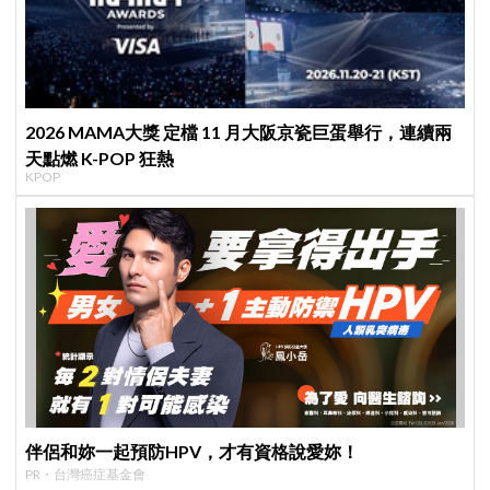
2026 MAMA大獎 定檔 11 月大阪京瓷巨蛋舉行，連續兩
天點燃 K-POP 狂熱
KPOP
伴侶和妳一起預防HPV，才有資格說愛妳！
PR・台灣癌症基金會