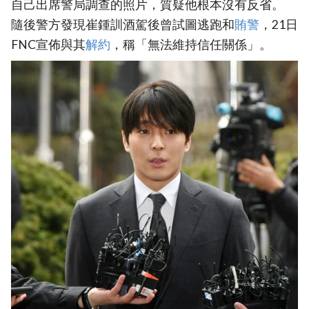
自己出席警局調查的照片，質疑他根本沒有反省。
隨後警方發現崔鍾訓酒駕後曾試圖逃跑和
賄警
，21日
FNC宣佈與其
解約
，稱「無法維持信任關係」。