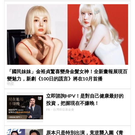
「國民妹妹」金裕貞驚喜變身金髮女神！全新畫報展現百
變魅力，新劇《100日的謊言》將在10月首播
明星
立即諮詢HPV！是對自己健康最好的
投資，把握現在不嫌晚！
PR・台灣癌症基金會
原本只是特別出演，竟逆襲入圍《青