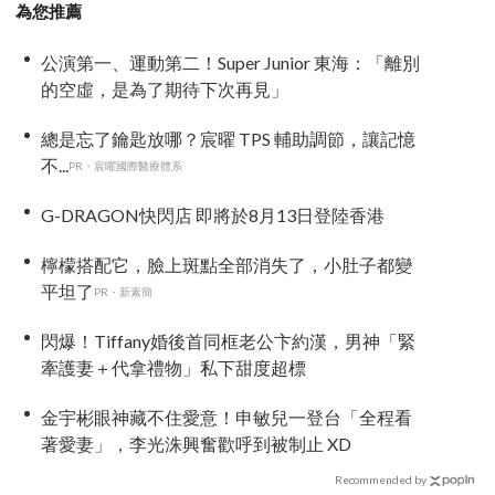
為您推薦
公演第一、運動第二！Super Junior 東海：「離別
的空虛，是為了期待下次再見」
總是忘了鑰匙放哪？宸曜 TPS 輔助調節，讓記憶
不...
PR・宸曜國際醫療體系
G-DRAGON快閃店 即將於8月13日登陸香港
檸檬搭配它，臉上斑點全部消失了，小肚子都變
平坦了
PR・新素簡
閃爆！Tiffany婚後首同框老公卞約漢，男神「緊
牽護妻＋代拿禮物」私下甜度超標
金宇彬眼神藏不住愛意！申敏兒一登台「全程看
著愛妻」，李光洙興奮歡呼到被制止 XD
Recommended by