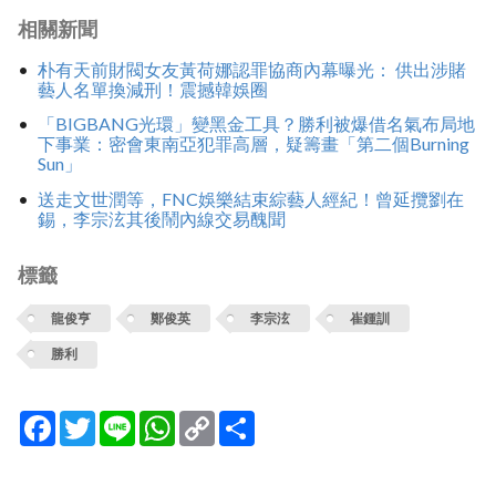
相關新聞
朴有天前財閥女友黃荷娜認罪協商內幕曝光： 供出涉賭
藝人名單換減刑！震撼韓娛圈
「BIGBANG光環」變黑金工具？勝利被爆借名氣布局地
下事業：密會東南亞犯罪高層，疑籌畫「第二個Burning
Sun」
送走文世潤等，FNC娛樂結束綜藝人經紀！曾延攬劉在
錫，李宗泫其後鬧內線交易醜聞
標籤
龍俊亨
鄭俊英
李宗泫
崔鍾訓
勝利
Facebook
Twitter
Line
WhatsApp
Copy
分
Link
享