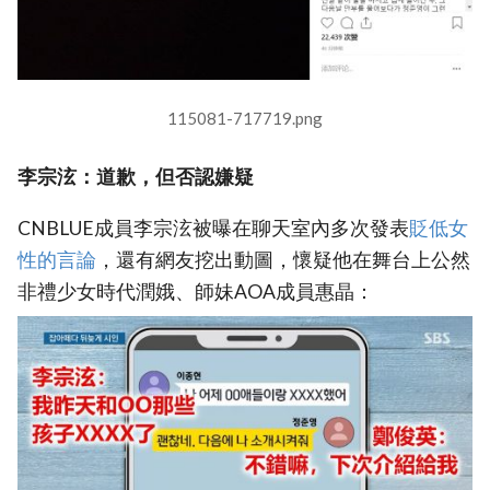
115081-717719.png
李宗泫：道歉，但否認嫌疑
CNBLUE成員李宗泫被曝在聊天室內多次發表
貶低女
性的言論
，還有網友挖出動圖，懷疑他在舞台上公然
非禮少女時代潤娥、師妹AOA成員惠晶：