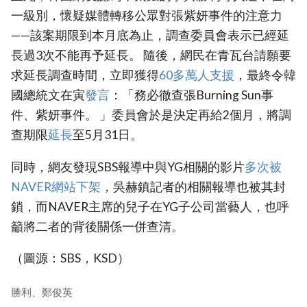
一級別，懷疑媒體轉移公眾對張紫妍事件的注意力
——該案期限到本月底為止，調查委員會表示已經延
長過3次不能再予延長。 隨後，網民在青瓦台請願要
求延長調查時間，立即獲得
60多萬人支援
，最終令韓
國總統文在寅
發言
：「務必徹查張Burning Sun事
件、紫妍事件。 」委員會於是決定再給2個月，將調
查期限
延長
至5月31日。
同時，網友發現SBS報導中與YG相關的影片
多次被
NAVER網站下架
，吳赫鎮記者的相關報導也被其封
鎖，而NAVER主席的兒子在YG子公司當藝人，也呼
籲將二者的背後關係一併查清。
（圖源：SBS，KSD）
勝利、鄭俊英