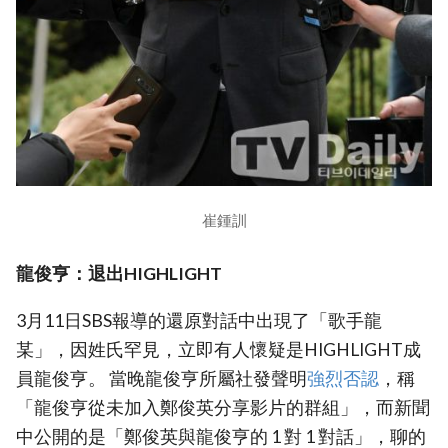
崔鍾訓
龍俊亨：退出HIGHLIGHT
3月11日SBS報導的還原對話中出現了「歌手龍
某」，因姓氏罕見，立即有人懷疑是HIGHLIGHT成
員龍俊亨。 當晚龍俊亨所屬社發聲明
強烈否認
，稱
「龍俊亨從未加入鄭俊英分享影片的群組」，而新聞
中公開的是「鄭俊英與龍俊亨的 1 對 1 對話」，聊的