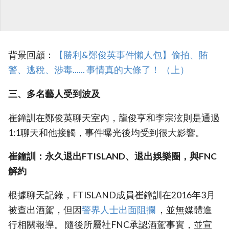
背景回顧：
【勝利&鄭俊英事件懶人包】偷拍、賄
警、逃稅、涉毒...... 事情真的大條了！ （上）
三、多名藝人受到波及
崔鐘訓在鄭俊英聊天室內，龍俊亨和李宗泫則是通過
1:1聊天和他接觸，事件曝光後均受到很大影響。
崔鐘訓：永久退出FTISLAND、退出娛樂圈，與FNC
解約
根據聊天記錄，FTISLAND成員崔鐘訓在2016年3月
被查出酒駕，但因
警界人士出面阻攔
，並無媒體進
行相關報導。 隨後所屬社FNC承認酒駕事實，並宣