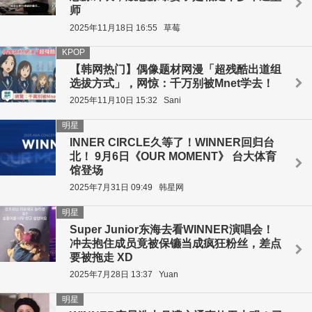
师
2025年11月18日 16:55
草莓
KPOP
【韩网热门】偶像题材网漫「超残酷出道组
选拔方式」，网惊：千万别被Mnet学去！
2025年11月10日 15:32
Sani
明星
INNER CIRCLE久等了！WINNER回归台
北！ 9月6日《OUR MOMENT》 台大体育
馆登场
2025年7月31日 09:49
韩星网
明星
Super Junior东海去看WINNER演唱会！
冲去抱住成员竟被保镳当成疯狂粉丝，差点
要被拖走 XD
2025年7月28日 13:37
Yuan
明星