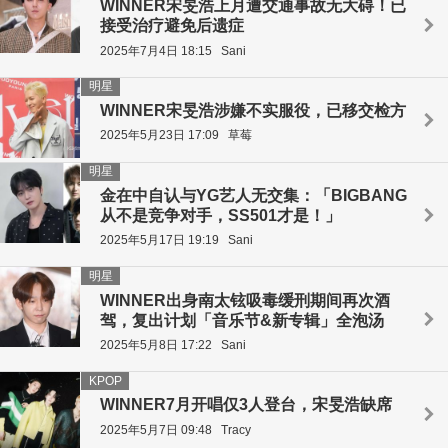
WINNER宋旻浩上月遭交通事故无大碍！已
接受治疗避免后遗症
2025年7月4日 18:15
Sani
明星
WINNER宋旻浩涉嫌不实服役，已移交检方
2025年5月23日 17:09
草莓
明星
金在中自认与YG艺人无交集：「BIGBANG
从不是竞争对手，SS501才是！」
2025年5月17日 19:19
Sani
明星
WINNER出身南太铉吸毒缓刑期间再次酒
驾，复出计划「音乐节&新专辑」全泡汤
2025年5月8日 17:22
Sani
KPOP
WINNER7月开唱仅3人登台，宋旻浩缺席
2025年5月7日 09:48
Tracy