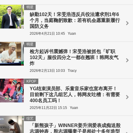
明星
缺勤102天！宋旻浩违反兵役法遭求刑1年6
个月，当庭鞠躬致歉：若有机会愿重新履行
国防义务
2026年4月21日 10:45
Yuan
明星
检方起诉书震撼弹！宋旻浩被抓包「旷职
102天」服役四分之一都在翘班！韩网友气
炸
2026年2月13日 10:03
Tracy
KPOP
YG结束演员部、乐童音乐家也宣布离开！
目前剩下这几组艺人，韩网友吐槽：有需要
400名员工吗！
2025年11月22日 15:15
Yuan
综艺
「新熊孩子」WINNER姜升润爱表成痴送殷
志源钟表，殷志源曝妻子是相处十多年造型