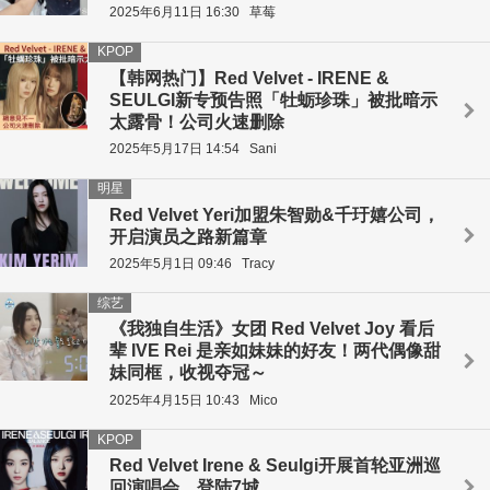
2025年6月11日 16:30
草莓
KPOP
【韩网热门】Red Velvet - IRENE &
SEULGI新专预告照「牡蛎珍珠」被批暗示
太露骨！公司火速删除
2025年5月17日 14:54
Sani
明星
Red Velvet Yeri加盟朱智勋&千玗嬉公司，
开启演员之路新篇章
2025年5月1日 09:46
Tracy
综艺
《我独自生活》女团 Red Velvet Joy 看后
辈 IVE Rei 是亲如妹妹的好友！两代偶像甜
妹同框，收视夺冠～
2025年4月15日 10:43
Mico
KPOP
Red Velvet Irene & Seulgi开展首轮亚洲巡
回演唱会，登陆7城