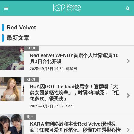
Red Velvet
最新文章
KPOP
Red Velvet WENDY首启个人世界巡演 10
月3日台北开唱
2025年9月3日 16:24
韩星网
KPOP
BoA因GOT the beat被骂惨！遭群嘲「大
龄女团梦牺牲晚辈」，时隔3年喊冤：「拒
绝多次、很受伤」
2025年8月7日 17:57
Sani
明星
KARA奎利终於和本命Red Velvet瑟琪见
面！狂喊可爱并作笔记、秒懂TXT秀彬心情