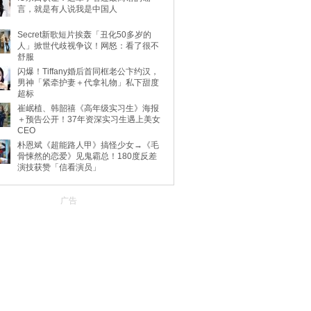
言，就是有人说我是中国人
Secret新歌短片挨轰「丑化50多岁的
人」掀世代歧视争议！网怒：看了很不
舒服
闪爆！Tiffany婚后首同框老公卞约汉，
男神「紧牵护妻＋代拿礼物」私下甜度
超标
崔岷植、韩韶禧《高年级实习生》海报
＋预告公开！37年资深实习生遇上美女
CEO
朴恩斌《超能路人甲》搞怪少女→《毛
骨悚然的恋爱》见鬼霸总！180度反差
演技获赞「信看演员」
广告