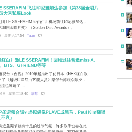
E SSERAFIM 飞往印尼雅加达参加《第38届金唱片
员大秀私服Look
团 LE SSERAFIM 经由仁川机场前往印尼雅加达，
8届金唱片奖》（Golden Disc Awards）。
日 星期六17:54
Yuan
《红白》邀LE SSERAFIM！回顾过往曾邀miss A、
XO、BTS、GFRIEND等等
电视台（台视）2010年起推出了仿日本《NHK红白歌
出了《超级巨星红白艺能大赏》陪伴台湾观众除夕，
流也邀请了 ...
26日 星期二18:40
草莓
POP圣诞颂合辑♥ 虚拟偶像PLAVE成黑马，Paul Kim翻唱
久不衰」
将近圣诞节就有十足的过节气氛，许多歌手也会在此
新或翻唱的圣诞颂或冬季歌曲应景应景。2023年圣诞