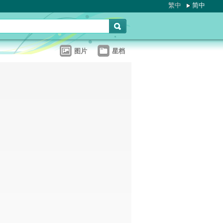
繁中
简中
图片
星档