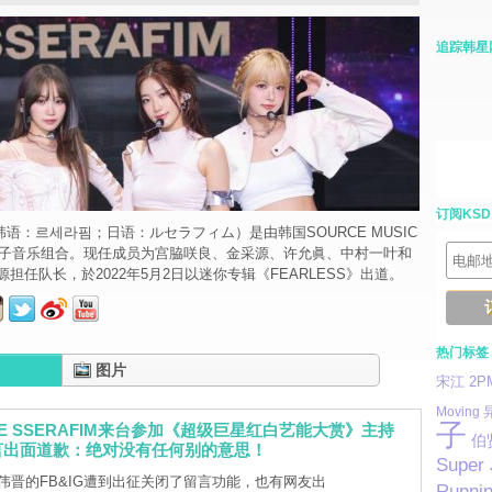
追踪韩星
订阅KSD
M（韩语：르세라핌；日语：ルセラフィム）是由韩国SOURCE MUSIC
的女子音乐组合。现任成员为宫脇咲良、金采源、许允眞、中村一叶和
担任队长，於2022年5月2日以迷你专辑《FEARLESS》出道。
热门标签
图片
宋江
2P
Moving
子
E SSERAFIM来台参加《超级巨星红白艺能大赏》主持
伯
言出面道歉：绝对没有任何别的意思！
Super 
伟晋的FB&IG遭到出征关闭了留言功能，也有网友出
Runni