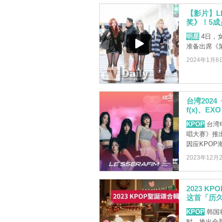
【影片】L
奖》！5成
明星
4日，女
准备出席《第3
2024年1月6
台湾2024
f(x)、E
KPOP
台湾
唱大赛》推
因应KPOP潮
2023年12月
2023 K
这首「历
KPOP
韩国
时，推出全