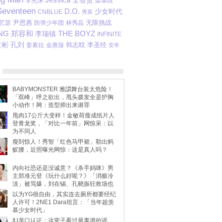
全智贤
李光洙
梨泰院
Seventeen
D.O.
少女时代
CNBLUE
秀英
尹恩惠
无限挑战
艺瑟
防弹少年团
林秀晶
NG
THE BOYZ
郑容和
李瑞镇
INFINITE
玄彬
孔刘
韩志旼
金惠奫
李圣经
姜素拉
安宰
BABYMONSTER 雅譞舞台装太危险！
「双峰」呼之欲出，甩头拨发全是护胸
小动作！网：造型师出来谢罪
甩肉17公斤大变样！金敏荷瘦成纸片人
登青龙奖，「对比一年前」网惊呆：以
为不同人
瘦到惊人！秀智「红色马甲裙」勒出蚂
蚁腰，近照曝光网惊：这是真人吗？
内向社恐还是没诚意？《杀手妈咪》男
主郑准元登《玩什么好呢？》「消极冷
淡」被骂爆，刘在锡、孔晓振狂救场也
不动
以为YG很自由，其实连去厕所都要经纪
人许可！2NE1 Dara坦言：「当年超羡
慕少女时代」
IU亲口认证：这辈子看过最离谱的谣