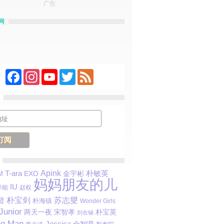
广告
网
Facebook
Instagram
YouTube
Twitter
Feed
T-ara
Apink
朴敏英
EXO
金宇彬
M
妈妈朋友的儿
IU
 异能
赵权
朴宝剑
苏志燮
贤
朴海镇
Wonder Girls
Junior
宋智孝
朴宝英
两天一夜
刘在锡
ng Man
Jessica