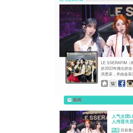
LE SSERAFIM
LE SSERAFI
於2022年推出
洪恩采，并由金采源
新闻
人气女团L
人伟晋失
明星
目前黄