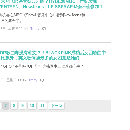
末的《歌谣大祭典》吗？HYBE和MBC「世纪大和
ENTEEN、NewJeans、LE SSERAFIM会不会参加？
机会在MBC《Show! 音乐中心》看到NewJeans和
AFIM的舞台了。
12日 星期日11:44
Tracy
POP歌曲却没有韩文？！BLACKPINK成功后女团歌曲中
占比飙升，英文歌词加最多的女团竟是她们
K-POP还是K-POP吗？ 连韩国本土歌迷都产生了
5日 星期日09:05
Tracy
9
7
8
9
10
11
下一页