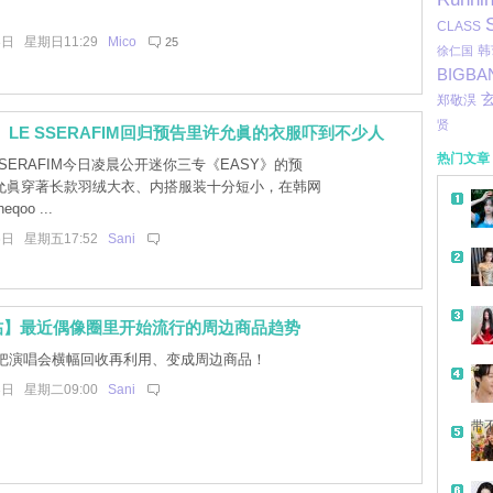
。
CLASS
8日 星期日11:29
Mico
25
韩
徐仁国
BIGBA
郑敬淏
贤
】LE SSERAFIM回归预告里许允眞的衣服吓到不少人
热门文章
SSERAFIM今日凌晨公开迷你三专《EASY》的预
允眞穿著长款羽绒大衣、内搭服装十分短小，在韩网
oo ...
6日 星期五17:52
Sani
帖】最近偶像圈里开始流行的周边商品趋势
把演唱会横幅回收再利用、变成周边商品！
3日 星期二09:00
Sani
带