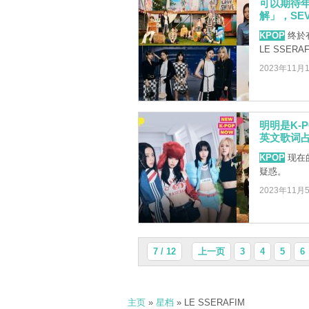
可以期待年
解」，SEV
KPOP
终於有
LE SSER
2023年11月
明明是K-
英文歌词
KPOP
现在的
疑惑。
2023年11月
7 / 12
上一页
3
4
5
6
主页
»
星档
» LE SSERAFIM