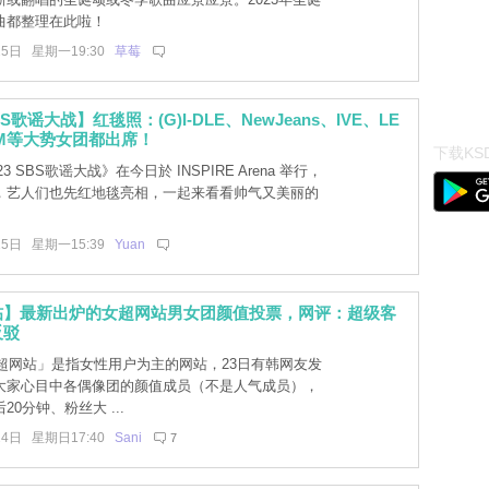
曲都整理在此啦！
25日 星期一19:30
草莓
SBS歌谣大战】红毯照：(G)I-DLE、NewJeans、IVE、LE
FIM等大势女团都出席！
下载KSD
23 SBS歌谣大战》在今日於 INSPIRE Arena 举行，
，艺人们也先红地毯亮相，一起来看看帅气又美丽的
25日 星期一15:39
Yuan
帖】最新出炉的女超网站男女团颜值投票，网评：超级客
反驳
超网站」是指女性用户为主的网站，23日有韩网友发
大家心目中各偶像团的颜值成员（不是人气成员），
0分钟、粉丝大 ...
24日 星期日17:40
Sani
7