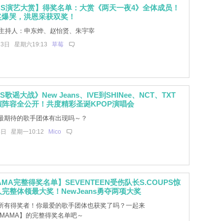
 KBS演艺大赏】得奖名单：大赏《两天一夜4》全体成员！
奖爆哭，洪恩采获双奖！
主持人：申东烨、赵怡贤、朱宇宰
23日 星期六19:13
草莓
BS歌谣大战》New Jeans、IVE到SHINee、NCT、TXT
演阵容全公开！共度精彩圣诞KPOP演唱会
最期待的歌手团体有出现吗～？
4日 星期一10:12
Mico
MAMA完整得奖名单】SEVENTEEN受伤队长S.COUPS惊
人完整体领最大奖！NewJeans勇夺两项大奖
所有得奖者！你最爱的歌手团体也获奖了吗？一起来
3 MAMA】的完整得奖名单吧～