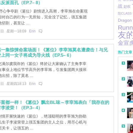
派面孔（EP.7– 8）
战
赵权
] 野心争夺剧《篡位》剧情进入高潮，李宰旭在命案现
院CLASS
却对自己的行为一无所知，完全没了记忆，强五集团
Dragon
切割，甚至让 ...
Runn
5日 星期一18:09
Erin
友
金宣
第一集惊悚命案场面！《篡位》李宰旭莫名遭袭击！与兄
热门文章
上同一女子将成为导火线（EP.5– 6）
]充满尔虞我诈的《篡位》终於让大家确认了主角李宰
在事业上地位节节高升的李宰旭，引发集团两大接班
出招，除了莫名 ...
1日 星期四18:13
Erin
答案都一样！《篡位》飘出BL味～李宰旭表白「我存在的
浚荣！（EP.3– 4）
]剧情开展快速的《篡位》，绝顶聪明的李宰旭为协助
私生子李浚荣登上强五集团的主人之位，用尽心机与
关卡，让强五的 ...