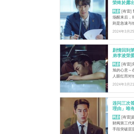
荣终於露出反
韩剧
[有雷
场醒来后，
则是急速与他
2024年3月2
剧情回到
弟李浚荣爱
韩剧
[有雷
旭的心意～
人眼红而对他
2024年3月2
连问三次
理由」唯有李
韩剧
[有雷
财阀第三代
手段突破层层