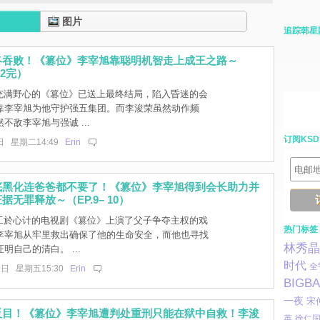
图片
追踪韩星
终吞败！《篡位》李宰旭靠聪明机智走上成王之路～
 12完）
]充满野心的《篡位》已送上最终结局，陷入昏迷的会
靠李宰旭为他守护强五集团。而李浚荣虽然动作频
不敌李宰旭与强诚 ...
订阅KSD
日 星期二14:49
Erin
底黑化连爸爸都不要了！《篡位》李宰旭得到会长助力并
无罪释放～（EP.9– 10）
]工於心计的电视剧《篡位》上演了父子争夺主权的戏
热门标签
李宰旭从牢里救出确保了他的生命安全，而他也寻找
林秀晶
明自己的清白。 ...
时代
全
9日 星期五15:30
Erin
BIGB
一夜
宋
反目！《篡位》李宰旭遭判处重刑只能在狱中自救！李浚
英
徐仁