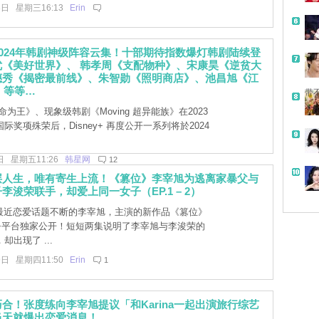
3日 星期三16:13
Erin
y+ 2024年韩剧神级阵容云集！十部期待指数爆灯韩剧陆续登
优《美好世界》、 韩孝周《支配物种》、宋康昊《逆贫大
憓秀《揭密最前线》、朱智勋《照明商店》、池昌旭《江
e》等等…
带
为王》、现象级韩剧《Moving 超异能族》在2023
际奖项殊荣后，Disney+ 再度公开一系列将於2024
日 星期五11:26
韩星网
12
层人生，唯有寄生上流！《篡位》李宰旭为逃离家暴父与
李浚荣联手，却爱上同一女子（EP.1 – 2）
]最近恋爱话题不断的李宰旭，主演的新作品《篡位》
ey+平台独家公开！短短两集说明了李宰旭与李浚荣的
却出现了 ...
9日 星期四11:50
Erin
1
合！张度练向李宰旭提议「和Karina一起出演旅行综艺
当天就爆出恋爱消息！