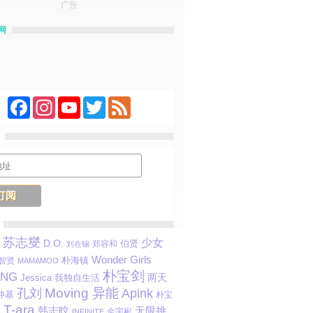
广告
网
Facebook
Instagram
YouTube
Twitter
Feed
苏志燮
少女
D.O.
伯贤
郑容和
刘在锡
Wonder Girls
朴海镇
智贤
MAMAMOO
朴宝剑
ANG
两天
Jessica
我独自生活
Moving 异能
孔刘
Apink
仲基
朴宝
T-ara
韩志旼
无限挑
国
金宇彬
INFINITE