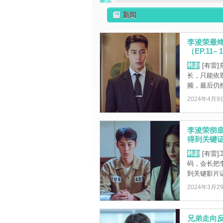
篡位
新闻
李浚荣最
（EP.11–
韩剧
[有雷
长，只能依
频，最后仍然
2024年4月9
李浚荣彻
得到关键证据
韩剧
[有雷
码，会长把
到关键影片证
2024年3月2
兄弟走向