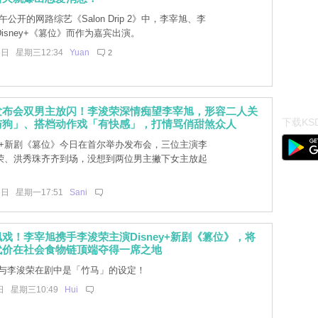
午公开的网路综艺《Salon Drip 2》中，李宰旭、李
isney+《篡位》而作为嘉宾出演。
8日 星期三12:34
Yuan
2
发布会双男主放闪！李浚荣深情痴望李宰旭，形容二人关
下载KSD
与狗」、搭档动作戏「有快感」，打情骂俏甜煞众人
ney+新剧《篡位》今日在首尔举办发布会，三位主演李
荣、洪秀珠齐齐到场，没想到两位男主撇下女主放起
6日 星期一17:51
Sani
戏！李宰旭携手李浚荣主演Disney+新剧《篡位》，将
代价在社会食物链顶端夺得一席之地
与李浚荣在剧中是「竹马」的设定！
日 星期三10:49
Hui