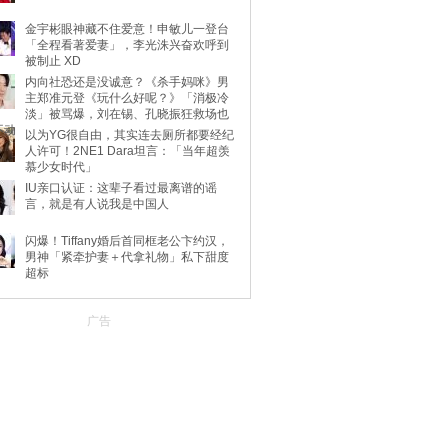
金宇彬眼神藏不住爱意！申敏儿一登台
「全程看著爱妻」，李光洙兴奋欢呼到
被制止 XD
内向社恐还是没诚意？《杀手妈咪》男
主郑准元登《玩什么好呢？》「消极冷
淡」被骂爆，刘在锡、孔晓振狂救场也
不动
以为YG很自由，其实连去厕所都要经纪
人许可！2NE1 Dara坦言：「当年超羡
慕少女时代」
IU亲口认证：这辈子看过最离谱的谣
言，就是有人说我是中国人
闪爆！Tiffany婚后首同框老公卞约汉，
男神「紧牵护妻＋代拿礼物」私下甜度
超标
广告