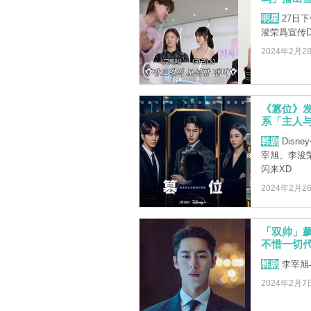
明星
27日下
浚荣爲宣传D
2024年2月2
《篡位》
系「主人
韩剧
Dis
宰旭、李浚
闪来XD
2024年2月2
「双帅」飙
不惜一切
韩剧
李宰旭
2024年2月7