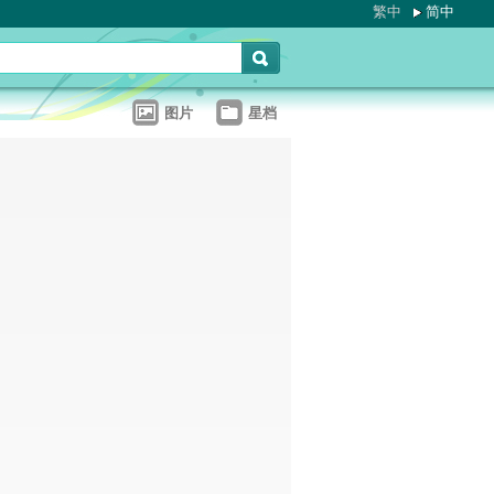
繁中
简中
图片
星档