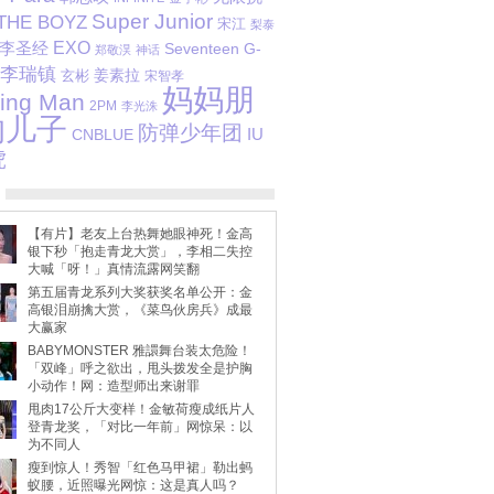
Super Junior
THE BOYZ
宋江
梨泰
李圣经
EXO
G-
Seventeen
郑敬淏
神话
李瑞镇
姜素拉
玄彬
宋智孝
妈妈朋
ing Man
2PM
李光洙
的儿子
防弹少年团
IU
CNBLUE
虎
【有片】老友上台热舞她眼神死！金高
银下秒「抱走青龙大赏」，李相二失控
大喊「呀！」真情流露网笑翻
第五届青龙系列大奖获奖名单公开：金
高银泪崩擒大赏，《菜鸟伙房兵》成最
大赢家
BABYMONSTER 雅譞舞台装太危险！
「双峰」呼之欲出，甩头拨发全是护胸
小动作！网：造型师出来谢罪
甩肉17公斤大变样！金敏荷瘦成纸片人
登青龙奖，「对比一年前」网惊呆：以
为不同人
瘦到惊人！秀智「红色马甲裙」勒出蚂
蚁腰，近照曝光网惊：这是真人吗？