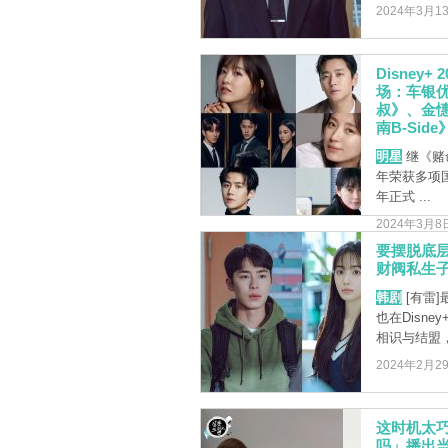
2024年3月1
Disne
场：车银
叔》、金
南B-Sid
明星
继《赌命
年荣获多项国
年正式 ...
2024年3月8
要摆脱底
财阀私生子
韩剧
[有雷
也在Disn
相识与结盟，
2024年2月2
这时机太巧
吗」播出