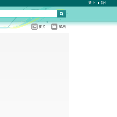
繁中
简中
图片
星档