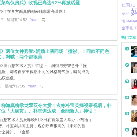
菜鸟伙房兵》收视已高达6.2%再掀话题
仁国
IU
今年在各方面真的都表现非常亮眼啊！
圣经
5日 星期五14:52
Yuan
镇
MAMA
金宇彬
T
热门文章
毯》两位女神秀智×润娥上演同场「撞衫」！同款不同色
议，网喊：两个都很美
62届百想艺术大赏》红毯上，润娥与秀智意外「撞
礼服，却各自穿出截然不同的风格与气质，瞬间成为
热议焦点。
日 星期六17:35
Yuan
2】柳海真柳承龙双双夺大赏！玄彬朴宝英摘视帝视后，朴
首位「大满贯」、朴志训达成「全能新人」神话！
带
届百想艺术大赏於昨晚5月8日在首尔盛大举办，依旧由
智、朴宝剑共同主持，观众呼声很高的《未知的首
之徒》、《金部 ...