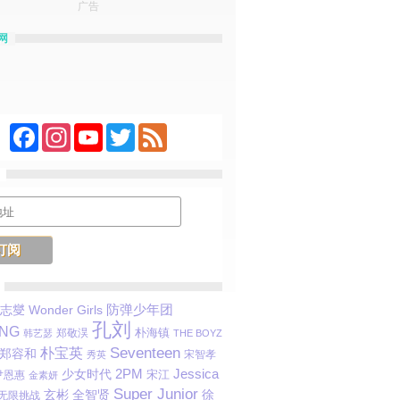
广告
网
Facebook
Instagram
YouTube
Twitter
Feed
防弹少年团
志燮
Wonder Girls
孔刘
ANG
郑敬淏
朴海镇
韩艺瑟
THE BOYZ
Seventeen
朴宝英
郑容和
宋智孝
秀英
Jessica
2PM
少女时代
宋江
尹恩惠
金素妍
Super Junior
玄彬
全智贤
徐
无限挑战