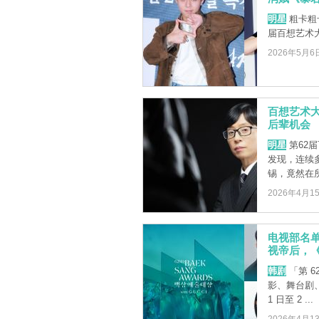
明星
粗卡粗
届百想艺术
2026年5月6
百想艺术大
后辈机会
明星
第62
发现，连续
锡，竟然在所
2026年4月1
电视部名
视帝后，
韩剧
「第 
影、舞台剧、
1 日至 2 ...