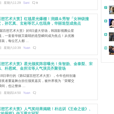
日 星期六11:29
Sani
9
届百想艺术大赏】红毯星光爆棚！润娥＆秀智「女神级撞
议，孙艺真、玄彬等艺人也现身，华丽造型成焦点
2届百想艺术大赏》於8日盛大登场，韩国影视圈众星
毯，一套套华丽又吸睛的造型瞬间成为焦点！从优雅
装，每位艺人都 ...
日 星期六10:39
Yuan
届百想艺术大赏》星光颁奖阵容曝光！朱智勋、金泰梨、宋
旭、朴恩斌、金所泫等人气演员齐聚登场
月8日举行的《第62届百想艺术大赏》，今年也特别邀
得奖者重返舞台担任颁奖嘉宾，被外界视为「荣耀交
间，也让整体 ...
日 星期四14:50
Yuan
届百想艺术大赏》人气奖结果揭晓！朴志训《王命之徒》、
君的厨师》夺下男女冠军