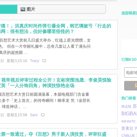
图片
追踪韩星
好痛！」洪真庆时尚炸弹引爆全网，韩艺璃被亏「行走的
韩网：很有想法，但好像哪里怪怪的？
届百想艺术大赏前几日盛大举办，红毯上星光熠熠，女
艳。 但在一片华丽礼服中，总有几套让人看了满头问
庆的超抢眼 ...
订阅KSD
6日 星期六15:16
Tracy
2】视帝视后评审过程全公开！玄彬突围池晟、李俊昊惊险
宝英「一人分饰四角」神演技惊艳全场
2 届百想艺术大赏日前圆满落幕，本届电视部门含金量
热门标签
生多个「史上首次」的传奇瞬间！柳承龙 凭《金部长
苏
缔造神话， ...
韩志旼
BIGB
5日 星期五15:58
Sani
INFINITE
姜素拉
全票一致通过」夺《百想》男子新人演技赏，评审狂盛
CNBLUE