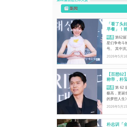
第62届百想艺术大赏
新闻
「看了头
早餐」！
明星
第62
星们争奇斗
号。 其中洪真
2026年5月1
【百想6
称帝，朴
明星
第 6
极高，更诞
的梦想人生》
2026年5月1
朴志训「