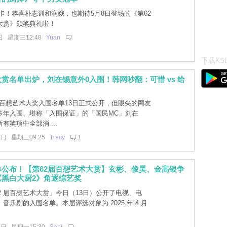
卡！恭喜朴志训和润娥，也期待5月8日登场的《第62
大赏》颁奖典礼啦！
日 星期三12:48
Yuan
下载KSD
赏名单出炉，刘在锡意外0入围！韩网吵翻：可惜 vs 给
届百想艺术大奖入围名单13日正式公开，但眼尖的网友
多年入围、堪称「入围保证」的「国民MC」刘在
有奖项中全部消 ...
5日 星期三09:25
Tracy
1
单公布！【第62届百想艺术大赏】玄彬、俊昊、金高银争
《黑白大厨2》角逐综艺奖
62 届百想艺术大赏」今日（13日）公开了电视、电
音乐剧的入围名单。本届评选对象为 2025 年 4 月