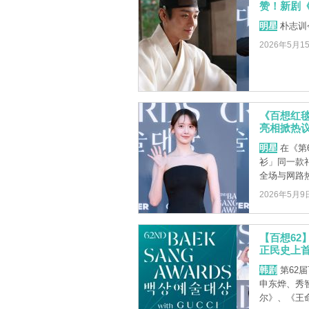
赞！新剧《
明星
朴志训
2026年5月1
《百想红
亮相掀热
明星
在《第
衫」同一款
全场与网路
2026年5月9
【百想6
正民史上
韩剧
第62
申东烨、秀
尔》、《王命