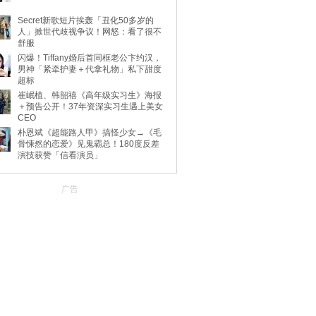
Secret新歌短片挨轰「丑化50多岁的
人」掀世代歧视争议！网怒：看了很不
舒服
闪爆！Tiffany婚后首同框老公卞约汉，
男神「紧牵护妻＋代拿礼物」私下甜度
超标
崔岷植、韩韶禧《高年级实习生》海报
＋预告公开！37年资深实习生遇上美女
CEO
朴恩斌《超能路人甲》搞怪少女→《毛
骨悚然的恋爱》见鬼霸总！180度反差
演技获赞「信看演员」
广告