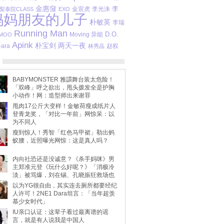
金惠奫
李
金宣虎
李光洙
梨泰院CLASS
EXO
妈妈朋友的儿子
朴敏英
李瑞
Running Man
D.O.
Moving 异能
MOO
Apink
朴宝剑
两天一夜
-ara
赵权
林秀晶
BABYMONSTER 雅譞舞台装太危险！
「双峰」呼之欲出，甩头拨发全是护胸
小动作！网：造型师出来谢罪
甩肉17公斤大变样！金敏荷瘦成纸片人
登青龙奖，「对比一年前」网惊呆：以
为不同人
瘦到惊人！秀智「红色马甲裙」勒出蚂
蚁腰，近照曝光网惊：这是真人吗？
内向社恐还是没诚意？《杀手妈咪》男
主郑准元登《玩什么好呢？》「消极冷
淡」被骂爆，刘在锡、孔晓振狂救场也
不动
以为YG很自由，其实连去厕所都要经纪
人许可！2NE1 Dara坦言：「当年超羡
慕少女时代」
IU亲口认证：这辈子看过最离谱的谣
言，就是有人说我是中国人