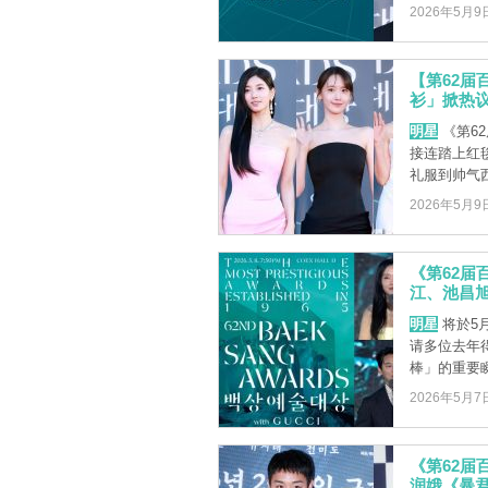
2026年5月9
【第62
衫」掀热
明星
《第6
接连踏上红
礼服到帅气西
2026年5月9
《第62
江、池昌
明星
将於5
请多位去年
棒」的重要瞬
2026年5月7
《第62
润娥《暴