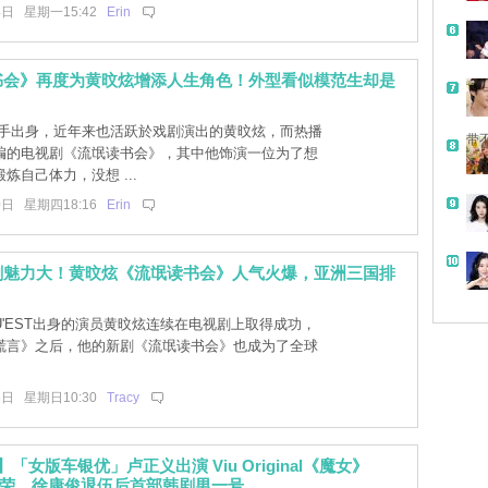
4日 星期一15:42
Erin
书会》再度为黄旼炫增添人生角色！外型看似模范生却是
！
手出身，近年来也活跃於戏剧演出的黄旼炫，而热播
带
编的电视剧《流氓读书会》，其中他饰演一位为了想
炼自己体力，没想 ...
0日 星期四18:16
Erin
剧魅力大！黄旼炫《流氓读书会》人气火爆，亚洲三国排
U'EST出身的演员黄旼炫连续在电视剧上取得成功，
谎言》之后，他的新剧《流氓读书会》也成为了全球
6日 星期日10:30
Tracy
「女版车银优」卢正义出演 Viu Original《魔女》
珍荣、徐康俊退伍后首部韩剧男一号