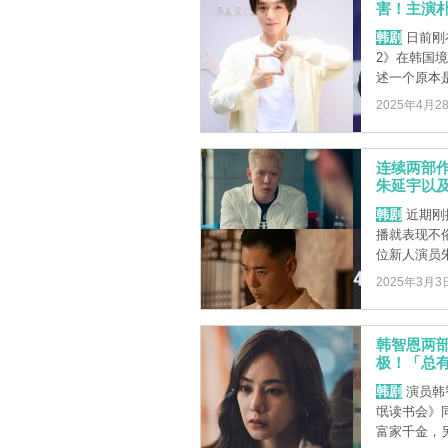
害！主演
韩剧
日前刚在
2》在韩国
述一个原本是模
2025年4月2
连续两部
朱延宇以
韩剧
近期刚
播就表现不
位新人演员朱
2025年3月3
韩智恩两
极！「总
韩剧
演员韩
氓读书会》
富家千金，另