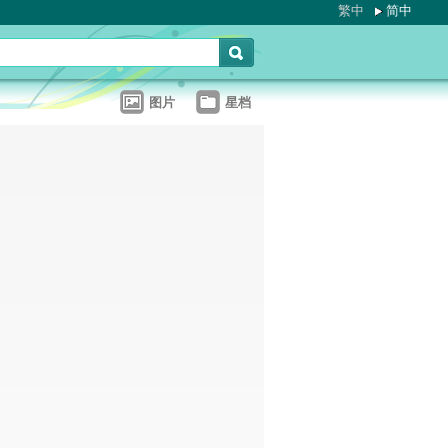
繁中
简中
图片
星档