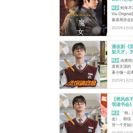
韩剧
蛇年不
Viu Or
秦基周亦会於Vi
2025年2月4
漫改剧《
架天才」
韩剧
由黄旼
道宥主演的
著小编一起看
2025年1月2
【韩风吹
氓读书会
韩剧
「韩」
会》、韩综 
另一个开始》 