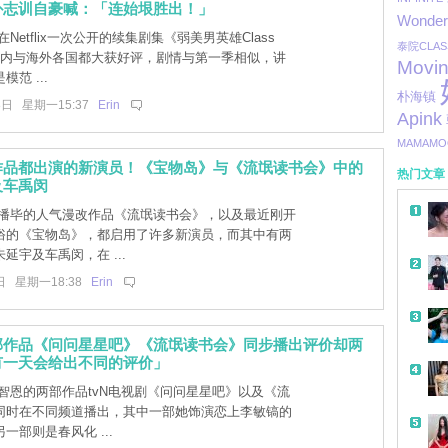
朴志训自豪喊：「连始垠胜出！」
Wonder 
Netflix一次公开的续集剧集《弱美男英雄Class
泰院CLAS
境内与海外各国都大获好评，剧情与第一季相似，讲
Movi
范 ...
朴海镇
8日 星期一15:37
Erin
Apink
MAMAMO
作品都出演的新演员！《宝物岛》与《流氓读书会》中的
热门文章
及车禹闵
播毕的人气漫改作品《流氓读书会》，以及最近刚开
俗的《宝物岛》，都启用了许多新演员，而其中有两
延宇及车禹闵，在 ...
日 星期一18:38
Erin
部作品《问问星星吧》《流氓读书会》同步播出评价却两
有一天会给出不同的评价」
智恩的两部作品tvN电视剧《问问星星吧》以及《流
同时在不同频道播出，其中一部她饰演恋上李敏镐的
一部则是春风化 ...