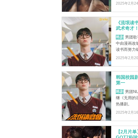
2025年2月2
《流氓读
武术奇才
韩剧
男团歌
中由漫画改
读书而努力锻
2025年2月2
韩国校园
第一
韩剧
男团N
继《无用的
热播剧。
2025年2月1
【2月片单】
GOT7朴