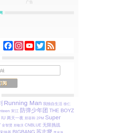
广告
网
Facebook
Instagram
YouTube
Twitter
Feed
Running Man
剑
我独自生活
徐仁
防弹少年团
THE BOYZ
nteen
宋江
Super
IU
两天一夜
郑容和
2PM
r
CNBLUE
无限挑战
全智贤
郑敬淏
苏志燮
BIGBANG
宋仲基
李光洙