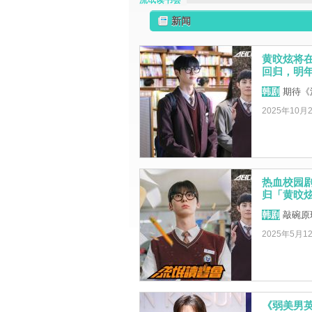
流氓读书会
新闻
黄旼炫将在
回归，明
韩剧
期待《
2025年10月
热血校园
归「黄旼
韩剧
敲碗原
2025年5月1
《弱美男英