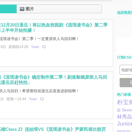
图片
追踪韩星
12月20日退伍！将以热血校园剧《流氓读书会》第二季
年上半年开始拍摄！
流氓读书会》第二季！一定要原班人马回归啊！
23日 星期四14:26
Yuan
订阅KSD
剧《流氓读书会》确定制作第二季！剧迷敲碗原班人马回
炫退伍后赶快拍」
班人马回归！希望黄旼炫退伍后直接进剧组啊！
热门标签
2日 星期一14:44
Yuan
朴宝
Seve
国
林秀晶
Junio
雄Class 2》连始垠VS《流氓读书会》尹家民谁比较厉
INFINITE