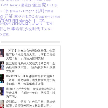
金宣虎
Girls
姜素拉
D.O.
Jessica
梨
孔刘
G-Dragon
伯贤
朴宝英
S
刘在锡
ng 异能
李圣经
EXO
宋智孝
金宇彬
神话
妈妈朋友的儿子
玄彬
T-ara
李瑞镇
少女时代
韩志旼
赵权
O
【有片】老友上台热舞她眼神死！金高
银下秒「抱走青龙大赏」，李相二失控
大喊「呀！」真情流露网笑翻
第五届青龙系列大奖获奖名单公开：金
高银泪崩擒大赏，《菜鸟伙房兵》成最
大赢家
BABYMONSTER 雅譞舞台装太危险！
「双峰」呼之欲出，甩头拨发全是护胸
小动作！网：造型师出来谢罪
甩肉17公斤大变样！金敏荷瘦成纸片人
登青龙奖，「对比一年前」网惊呆：以
为不同人
瘦到惊人！秀智「红色马甲裙」勒出蚂
蚁腰，近照曝光网惊：这是真人吗？