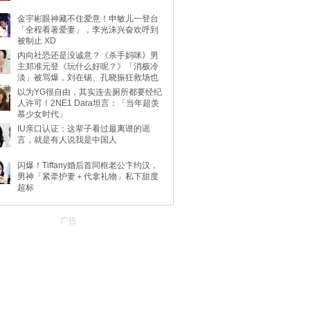
金宇彬眼神藏不住爱意！申敏儿一登台
「全程看著爱妻」，李光洙兴奋欢呼到
被制止 XD
内向社恐还是没诚意？《杀手妈咪》男
主郑准元登《玩什么好呢？》「消极冷
淡」被骂爆，刘在锡、孔晓振狂救场也
不动
以为YG很自由，其实连去厕所都要经纪
人许可！2NE1 Dara坦言：「当年超羡
慕少女时代」
IU亲口认证：这辈子看过最离谱的谣
言，就是有人说我是中国人
闪爆！Tiffany婚后首同框老公卞约汉，
男神「紧牵护妻＋代拿礼物」私下甜度
超标
广告