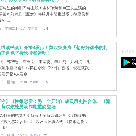
容错过的韩剧即将上线！由朴珍荣和卢正义主演的
iginal原创奇幻韩剧《魔女》将於月中隆重登场，徐康俊和
 ...
日 星期二14:17
专栏组
5
流氓读书会》开播4看点！黄旼炫变身「想好好读书的打
下载KSD
为了角色坚持饮控和运动！
炫、韩智恩、车禹闵、李宗贤、申帅贤、尹相贞、孔
《流氓读书会》即将在今晚（23日）首播，现在就跟
看开播4大看点 ...
3日 星期四12:30
Yuan
5
不停】《换乘恋爱：另一个开始》成员历史性合体、《流
》黄旼炫处男动作剧重磅登场
风刺骨的感觉将会持续！全新话题韩剧《流氓读书
《第六感City Tour》 以及大热真人秀 《换乘恋爱：
即 ...