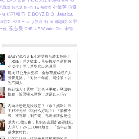
EXO
玄彬
宋江
朴海镇
秀英
朴敏英
伯贤
尹恩惠
韩艺瑟
INFINITE
郑敬淏
THE BOYZ
D.O.
Jessica
郑容和
PM
金宇
韩志旼
泰院CLASS
Moving 异能
徐仁国
苏志燮
宋智
一夜
Wonder Girls
CNBLUE
BABYMONSTER 雅譞舞台装太危险！
「双峰」呼之欲出，甩头拨发全是护胸
小动作！网：造型师出来谢罪
甩肉17公斤大变样！金敏荷瘦成纸片人
登青龙奖，「对比一年前」网惊呆：以
为不同人
瘦到惊人！秀智「红色马甲裙」勒出蚂
蚁腰，近照曝光网惊：这是真人吗？
内向社恐还是没诚意？《杀手妈咪》男
主郑准元登《玩什么好呢？》「消极冷
淡」被骂爆，刘在锡、孔晓振狂救场也
不动
以为YG很自由，其实连去厕所都要经纪
人许可！2NE1 Dara坦言：「当年超羡
慕少女时代」
IU亲口认证：这辈子看过最离谱的谣