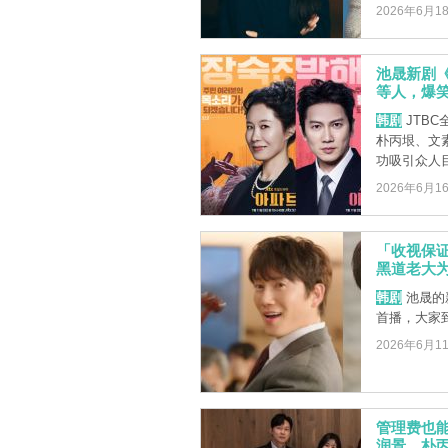
2026年6月1
池晟新剧
等人，爆
韩剧
JTB
朴丙垠、文
功吸引众人目
2026年6月1
「收视保
黑道老大为
韩剧
池晟的
首播，大家
2026年6月1
管理费也
润景、朴