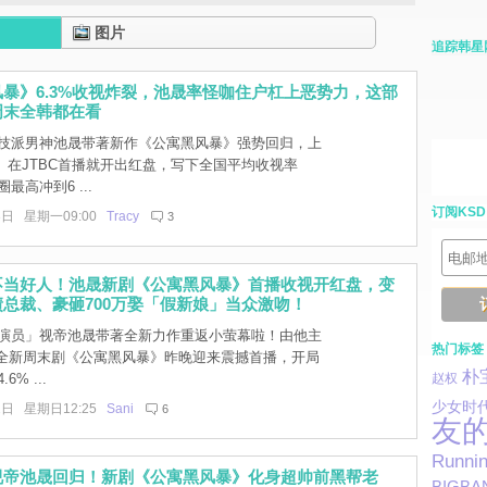
图片
追踪韩星
暴》6.3%收视炸裂，池晟率怪咖住户杠上恶势力，这部
周末全韩都在看
技派男神池晟带著新作《公寓黑风暴》强势回归，上
）在JTBC首播就开出红盘，写下全国平均收视率
圈最高冲到6 ...
订阅KSD
3日 星期一09:00
Tracy
3
不当好人！池晟新剧《公寓黑风暴》首播收视开红盘，变
总裁、豪砸700万娶「假新娘」当众激吻！
演员」视帝池晟带著全新力作重返小萤幕啦！由他主
热门标签
C 全新周末剧《公寓黑风暴》昨晚迎来震撼首播，开局
朴
6% ...
赵权
少女时
2日 星期日12:25
Sani
6
友
Runni
视帝池晟回归！新剧《公寓黑风暴》化身超帅前黑帮老
BIGBA