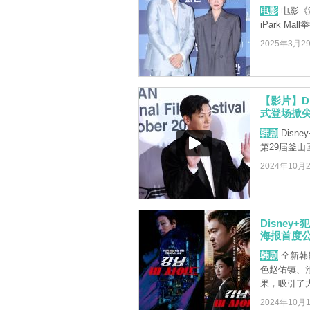
电影
电影《
iPark 
2025年3月2
【影片】D
式登场掀
韩剧
Disn
第29届釜
2024年10月
Disne
海报首度
韩剧
全新韩
色赵佑镇、
果，吸引了大众
2024年10月