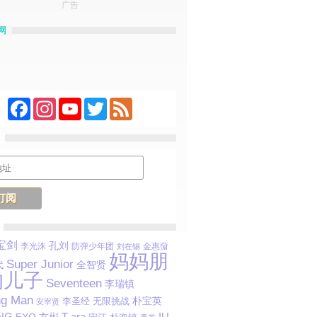
广告
网
Facebook
Instagram
YouTube
Twitter
Feed
宝剑
孔刘
李光洙
防弹少年团
金惠奫
刘在锡
妈妈朋
Super Junior
代
全智贤
的儿子
Seventeen
李瑞镇
ng Man
朴宝英
无限挑战
李圣经
安宰贤
NG
T-ara
IU