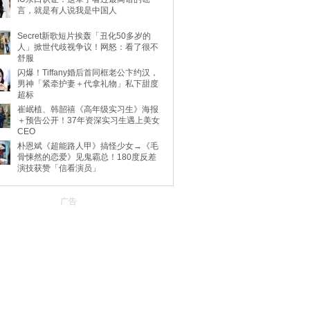
言，就是有人说我是中国人
Secret新歌短片挨轰「丑化50多岁的
人」掀世代歧视争议！网怒：看了很不
舒服
闪爆！Tiffany婚后首同框老公卞约汉，
男神「紧牵护妻＋代拿礼物」私下甜度
超标
崔岷植、韩韶禧《高年级实习生》海报
＋预告公开！37年资深实习生遇上美女
CEO
朴恩斌《超能路人甲》搞怪少女→《毛
骨悚然的恋爱》见鬼霸总！180度反差
演技获赞「信看演员」
广告