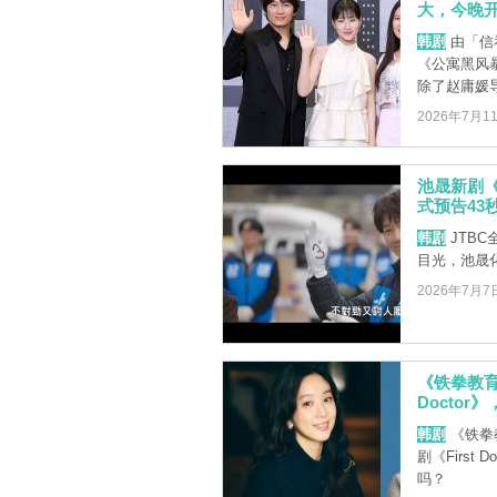
大，今晚开播
韩剧
由「信
《公寓黑风暴
除了赵庸媛导演
2026年7月1
池晟新剧《
式预告43
韩剧
JTB
目光，池晟
2026年7月7
《铁拳教育
Docto
韩剧
《铁拳
剧《Firs
吗？