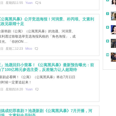
8日 星期四11:55
Yuan
5
《公寓黑风暴》公开竞选海报！河润景、朴丙垠、文素利
笑政见吸睛十足
C全新韩剧《公寓》（公寓黑风暴）的池晟、河润景、
素利透过致敬选举竞选海报风格的「角色海报」，成
光。「你的ON ...
6日 星期二12:23
Mico
证」池晟回归小萤幕！《公寓黑风暴》最新预告曝光：前
了100亿韩元参选主委，反差魅力让人超期待
新剧必看啊！《公寓》（公寓黑风暴）将在7月11日
到时候一定要追起来！
1日 星期四16:20
Yuan
能搞成犯罪喜剧？池晟新剧《公寓黑风暴》7月开播，河
丙垠、文素利全员到齐