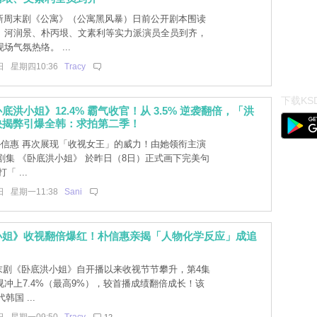
c全新周末剧《公寓》（公寓黑风暴）日前公开剧本围读
、河润景、朴丙垠、文素利等实力派演员全员到齐，
场气氛热络。 ...
日 星期四10:36
Tracy
下载KSD
底洪小姐》12.4% 霸气收官！从 3.5% 逆袭翻倍，「洪
快揭弊引爆全韩：求拍第二季！
朴信惠 再次展现「收视女王」的威力！由她领衔主演
热血剧集 《卧底洪小姐》 於昨日（8日）正式画下完美句
「 ...
日 星期一11:38
Sani
小姐》收视翻倍爆红！朴信惠亲揭「人物化学反应」成追
周末剧《卧底洪小姐》自开播以来收视节节攀升，第4集
冲上7.4%（最高9%），较首播成绩翻倍成长！该
韩国 ...