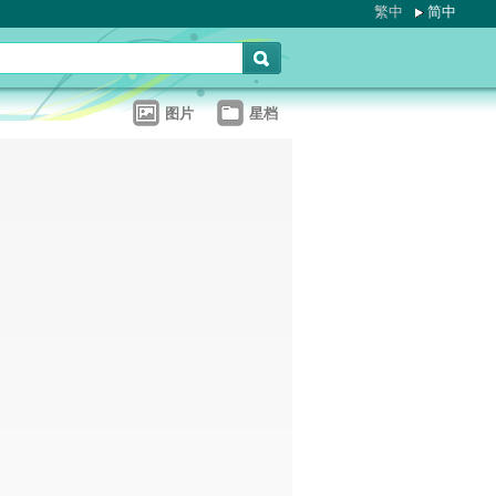
繁中
简中
图片
星档