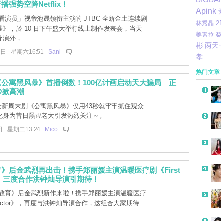
强势空降Netflix！
Apink
看演员」视帝池晟领衔主演的 JTBC 全新金土连续剧
2
林秀晶
》，於 10 日下午盛大举行线上制作发表会，当天
梨
姜素拉
外， ...
彬
两天
1日 星期六16:51
Sani
孝
热门文章
公寓黑风暴》首播倒数！100亿计画启动天大骗局 正
秒掀高潮
C全新周末剧《公寓黑风暴》仅用43秒就牢牢抓住观众
化身为昔日黑帮老大引发热烈关注～。
日 星期二13:24
Mico
》后金武烈再出击！携手郑丽媛主演温暖医疗剧《First
r》，三度合作洪钟灿导演引期待！
带
教育》后金武烈新作来啦！携手郑丽媛主演温暖医疗
t Doctor》，再度与洪钟灿导演合作，这组合大家期待