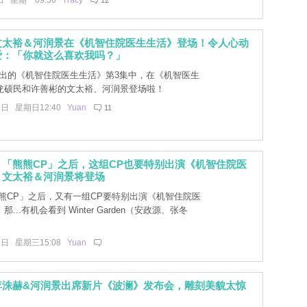
日 星期一09:50
Tracy
12
文太裕＆河润景在《机智住院医生生活》登场！令人心动
爱：「你就这么喜欢我吗？」
播出的《机智住院医生生活》第3集中，在《机智医生
龙硕民和许善彬的文太裕、河润景登场啦！
0日 星期日12:40
Yuan
11
「熊熊CP」之后，这组CP也要特别出演《机智住院医
！文太裕＆河润景将登场
熊CP」之后，又有一组CP要特别出演《机智住院医
...有机会看到 Winter Garden（安政源、张冬
6日 星期三15:08
Yuan
李洙赫&河润景出席新片《波澜》发布会，雕刻美貌太惊