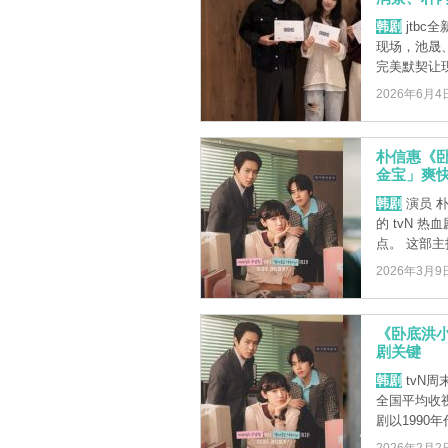
韩剧
jtb
现场，池晟
完美默契让现
2026年6月4
朴信惠《卧
金宝」爽
韩剧
演员 
的 tvN 
点。 这部主打
2026年3月9
《卧底洪
剧关键
韩剧
tvN
全国平均收视
剧以1990年代