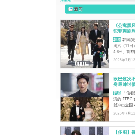
河润景
新闻
《公寓黑风
犯罪爽剧
韩剧
韩国演
周六（11日
4.6%、首都
2026年7月1
欧巴这次
身最帅讨债
韩剧
「信看
演的 JTB
就冲出全国 4.
2026年7月1
【多图】