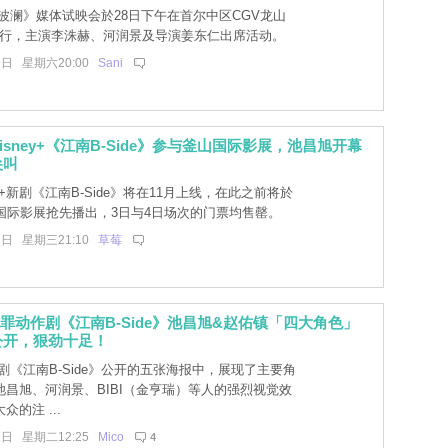
波澜》媒体试映会於28日下午在首尔中区CGV龙山
Mall举行，主演李洙赫、河润景及导演姜东仁出席活动。
9日 星期六20:00
Sani
isney+《江南B-Side》参与釜山国际影展，池昌旭开幕
尖叫
ey+新剧《江南B-Side》将在11月上线，在此之前将於
山国际影展抢先播出，3日与4日场次的门票均售罄。
2日 星期三21:10
草莓
y+犯罪动作剧《江南B-Side》池昌旭&赵佑镇「四大角色」
公开，狠劲十足！
剧《江南B-Side》公开的五张海报中，展现了主要角
池昌旭、河润景、BIBI（金亨瑞）等人的强烈视觉效
的注 ...
1日 星期二12:25
Mico
4