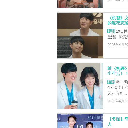
2026年2月2
《机智》
的秘密恋
韩剧
19日
生活》饰演
2025年4月2
继《机医》
生生活》
韩剧
继「熊
生生活》啦！那
天）吗 X ...
2025年4月1
【多图】
人