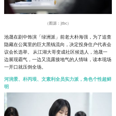
（图源：jtbc）
池晟在剧中饰演「绿洲派」前老大朴海强，为了追查
隐藏在公寓里的巨大黑钱流向，决定投身住户代表会
议会长选举。 从江湖大哥变成社区候选人，池晟一
边展现霸气，一边又流露接地气的人情味，读本现场
一开口就压倒全场。
河润景、朴丙垠、文素利全员实力派，角色个性超鲜
明