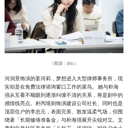
（图源：jtbc）
河润景饰演的姜河莉，梦想进入大型律师事务所，现
实却是在免费法律谘询窗口工作的菜鸟。 她与朴海
强从互看不顺眼到逐渐纠缠不清的关系，将是剧中的
感情线亮点。朴丙垠则饰演建设公司社长、同时也是
顶层住户的李忠元，表面完美、散发温柔气场，但围
绕著「长期修缮准备金」与朴海强展开尖锐对立。文