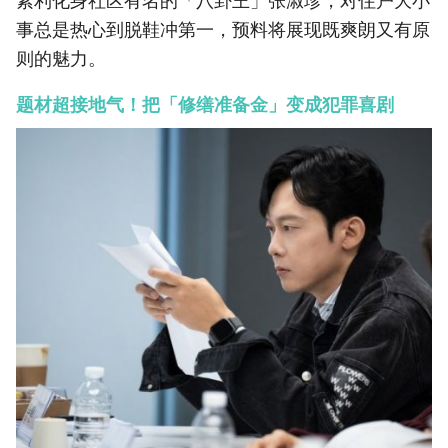
素利化身社区有名的「八卦王」张淑珍，对住户大小
事总是热心到脱鞋冲第一，预料将展现既爽朗又有原
则的魅力。
题材超接地气！把「修缮准备金」变成犯罪喜剧